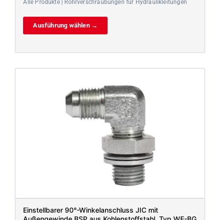
Alle Produkte | Rohrverschraubungen für Hydraulikleitungen
Ausführung wählen →
Einstellbarer 90°-Winkelanschluss JIC mit
Außengewinde BSP aus Kohlenstoffstahl, Typ WE-BG