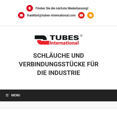
0
Skip
to
Finden Sie die nächste Niederlassung!
content
frankfurt@tubes-international.com
SCHLÄUCHE UND
VERBINDUNGSSTÜCKE FÜR
DIE INDUSTRIE
MENU