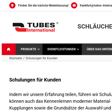
Skip
Finden Sie die nächste Niederlassung!
frankfurt@tubes-interna
to
content
SCHLÄUCHE
PRODUKTE
DIENSTLEISTUNGEN
ÜBER DAS UNTE
Startseite
Schulungen für Kunden
Schulungen für Kunden
Indem wir unsere Erfahrung teilen, führen wir Schu
können auch das Kennenlernen moderner Material-
Kupplungen sowie die Grundsätze der Auswahl und 