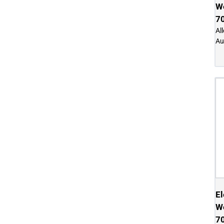
We
7
Al
Au
El
We
7