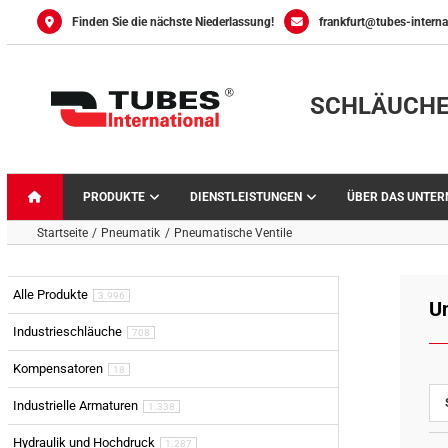
Skip
Finden Sie die nächste Niederlassung!
frankfurt@tubes-interna
to
content
SCHLÄUCHE
PRODUKTE
DIENSTLEISTUNGEN
ÜBER DAS UNTE
Startseite
Pneumatik
Pneumatische Ventile
Alle Produkte
3.996
U
Industrieschläuche
708
Kompensatoren
18
Industrielle Armaturen
1.338
Hydraulik und Hochdruck
1.287