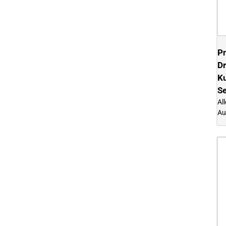
P
Dr
Ku
S
Al
Au