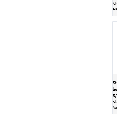
Al
Au
St
be
5
Al
Au