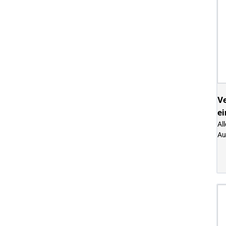
Ve
ei
Al
Au