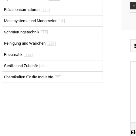
Präzisionsarmaturen
111
Messsysteme und Manometer
64
Schmierungstechnik
19
Reinigung und Waschen
224
Pneumatik
543
Geräte und Zubehör
262
Chemikalien für die Industrie
32
El