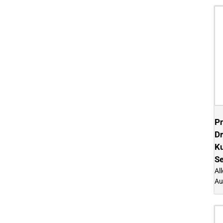
P
Dr
Ku
S
Al
Au