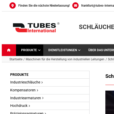
Skip
Finden Sie die nächste Niederlassung!
frankfurt@tubes-interna
to
content
SCHLÄUCHE
PRODUKTE
DIENSTLEISTUNGEN
ÜBER DAS UNTE
Startseite
Maschinen für die Herstellung von industriellen Leitungen
Sch
PRODUKTE
Sch
Industrieschläuche
Kompensatoren
Industriearmaturen
Hochdruck
Präzisionsarmaturen