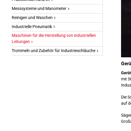
Messsysteme und Manometer
Reinigen und Waschen
Industrielle Pneumatik
Maschinen für die Herstellung von industriellen
Leitungen
Trommeln und Zubehör für Industrieschläuche
Ger
Gerä
mit S
Indus
Die S
auf d
Sägen
Großs