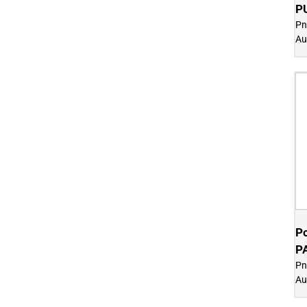
P
Pn
Au
P
P
Pn
Au