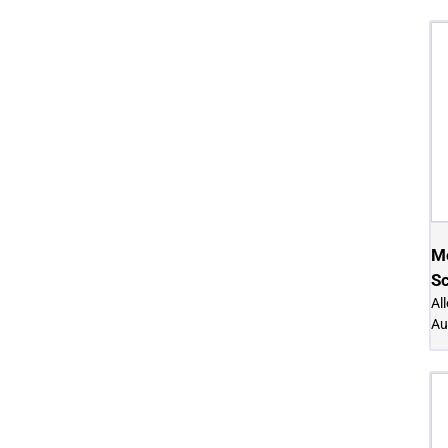
M
S
Al
Au