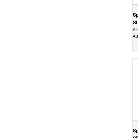
Sp
S
Al
Au
Sp