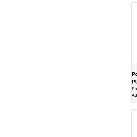
P
P
Pn
Au