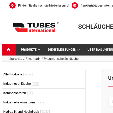
Skip
Finden Sie die nächste Niederlassung!
frankfurt@tubes-interna
to
content
SCHLÄUCHE
PRODUKTE
DIENSTLEISTUNGEN
ÜBER DAS UNTE
Startseite
Pneumatik
Pneumatische Schläuche
Alle Produkte
3.996
U
Industrieschläuche
708
Kompensatoren
18
Industrielle Armaturen
1.338
Hydraulik und Hochdruck
1.287