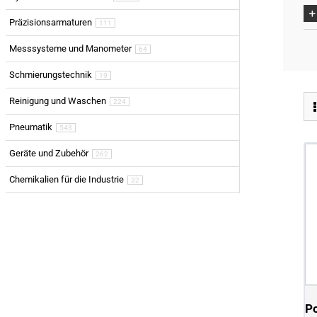
Präzisionsarmaturen
111
Messsysteme und Manometer
64
Schmierungstechnik
19
Reinigung und Waschen
224
Pneumatik
543
Geräte und Zubehör
262
Chemikalien für die Industrie
32
P