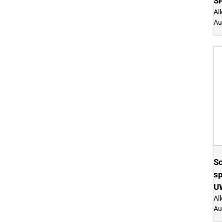
S
Al
Au
S
sp
U
Al
Au