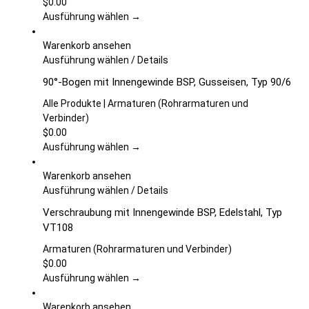
werden
auf.
$
0.00
Die
Ausführung wählen →
Optionen
können
Warenkorb ansehen
auf
Dieses
Ausführung wählen
/
Details
der
Produkt
90°-Bogen mit Innengewinde BSP, Gusseisen, Typ 90/6
Produktseite
weist
gewählt
mehrere
Alle Produkte | Armaturen (Rohrarmaturen und
werden
Varianten
Verbinder)
auf.
$
0.00
Die
Ausführung wählen →
Optionen
können
Warenkorb ansehen
auf
Dieses
Ausführung wählen
/
Details
der
Produkt
Verschraubung mit Innengewinde BSP, Edelstahl, Typ
Produktseite
weist
VT108
gewählt
mehrere
werden
Varianten
Armaturen (Rohrarmaturen und Verbinder)
auf.
$
0.00
Die
Ausführung wählen →
Optionen
können
Warenkorb ansehen