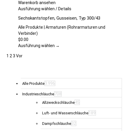
auf
Warenkorb ansehen
der
Dieses
Ausführung wählen
/
Details
Produktseite
Produkt
Sechskantstopfen, Gusseisen, Typ 300/43
gewählt
weist
werden
mehrere
Alle Produkte | Armaturen (Rohrarmaturen und
Varianten
Verbinder)
auf.
$
0.00
Die
Ausführung wählen →
Optionen
1
2
3
Vor
können
auf
der
Produktseite
gewählt
3.996
Alle Produkte
werden
708
Industrieschläuche
45
Allzweckschläuche
189
Luft- und Wasserschläuche
32
Dampfschläuche