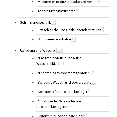
14
Manometer, Reduzierstücke und Ventile
2
Andere Messinstrumente
19
Schmierungstechnik
9
Fettschläuche und Schlauchendarmaturen
10
Schmiermittelzubehör
224
Reinigung und Waschen
Niederdruck-Reinigungs- und
10
Waschschläuche
67
Niederdruck-Wasserspritzpistolen
33
Schaum-, Wasch- und Dosiergeräte
8
Schläuche für Hochdruckreiniger
Armaturen für Schläuche von
37
Hochdruckreinigern
59
Pistolen für Hochdruckreiniger