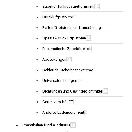
12
Zubehör für Industrietrommeln
61
Druckluftpistolen
6
Reifenfüllpistolen und -ausrüstung
14
Spezial-Druckluftpistolen
5
Pneumatische Zubehörteile
37
Abdeckungen
3
Schlauch-Sicherheitssysteme
17
Universaldichtungen
13
Dichtungen und Gewindedichtmittel
7
Gartenzubehör FT
2
Anderes Ladensortiment
32
Chemikalien für die Industrie