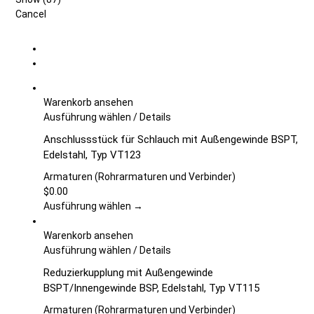
Cancel
Warenkorb ansehen
Dieses
Ausführung wählen
/
Details
Produkt
Anschlussstück für Schlauch mit Außengewinde BSPT,
weist
Edelstahl, Typ VT123
mehrere
Varianten
Armaturen (Rohrarmaturen und Verbinder)
auf.
$
0.00
Die
Ausführung wählen →
Optionen
können
Warenkorb ansehen
auf
Dieses
Ausführung wählen
/
Details
der
Produkt
Reduzierkupplung mit Außengewinde
Produktseite
weist
BSPT/Innengewinde BSP, Edelstahl, Typ VT115
gewählt
mehrere
werden
Varianten
Armaturen (Rohrarmaturen und Verbinder)