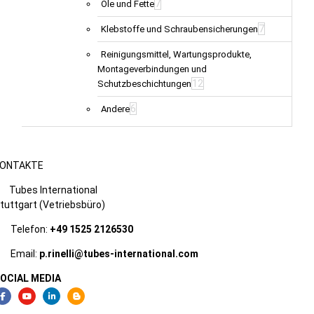
7
Öle und Fette
7
Klebstoffe und Schraubensicherungen
Reinigungsmittel, Wartungsprodukte,
Montageverbindungen und
12
Schutzbeschichtungen
6
Andere
ONTAKTE
Tubes International
tuttgart (Vetriebsbüro)
Telefon:
+49 1525 2126530
Email:
p.rinelli@tubes-international.com
OCIAL MEDIA