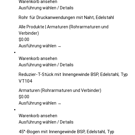
auf
Warenkorb ansehen
der
Dieses
Ausführung wählen
/
Details
Produktseite
Produkt
Rohr für Druckanwendungen mit Naht, Edelstahl
gewählt
weist
werden
mehrere
Alle Produkte | Armaturen (Rohrarmaturen und
Varianten
Verbinder)
auf.
$
0.00
Die
Ausführung wählen →
Optionen
können
Warenkorb ansehen
auf
Dieses
Ausführung wählen
/
Details
der
Produkt
Reduzier-T-Stück mit Innengewinde BSP, Edelstahl, Typ
Produktseite
weist
VT104
gewählt
mehrere
werden
Varianten
Armaturen (Rohrarmaturen und Verbinder)
auf.
$
0.00
Die
Ausführung wählen →
Optionen
können
Warenkorb ansehen
auf
Dieses
Ausführung wählen
/
Details
der
Produkt
45°-Bogen mit Innengewinde BSP, Edelstahl, Typ
Produktseite
weist