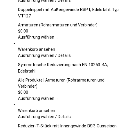
Ausführung wählen
/
Details
der
Produkt
Doppelnippel mit Außengewinde BSPT, Edelstahl, Typ
Produktseite
weist
VT127
gewählt
mehrere
werden
Varianten
Armaturen (Rohrarmaturen und Verbinder)
auf.
$
0.00
Die
Ausführung wählen →
Optionen
können
Warenkorb ansehen
auf
Dieses
Ausführung wählen
/
Details
der
Produkt
Symmetrische Reduzierung nach EN 10253-4A,
Produktseite
weist
Edelstahl
gewählt
mehrere
werden
Varianten
Alle Produkte | Armaturen (Rohrarmaturen und
auf.
Verbinder)
Die
$
0.00
Optionen
Ausführung wählen →
können
auf
Warenkorb ansehen
der
Dieses
Ausführung wählen
/
Details
Produktseite
Produkt
Reduzier-T-Stück mit Innengewinde BSP, Gusseisen,
gewählt
weist