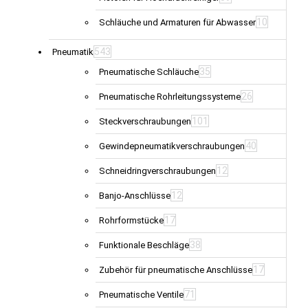
10
Schläuche und Armaturen für Abwasser
543
Pneumatik
35
Pneumatische Schläuche
26
Pneumatische Rohrleitungssysteme
101
Steckverschraubungen
40
Gewindepneumatikverschraubungen
12
Schneidringverschraubungen
12
Banjo-Anschlüsse
17
Rohrformstücke
38
Funktionale Beschläge
17
Zubehör für pneumatische Anschlüsse
71
Pneumatische Ventile