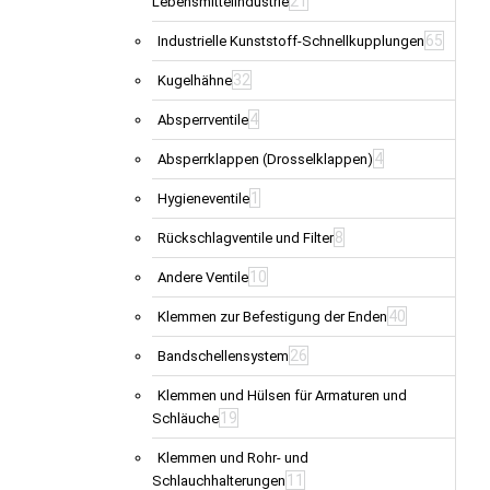
21
Lebensmittelindustrie
65
Industrielle Kunststoff-Schnellkupplungen
32
Kugelhähne
4
Absperrventile
4
Absperrklappen (Drosselklappen)
1
Hygieneventile
8
Rückschlagventile und Filter
10
Andere Ventile
40
Klemmen zur Befestigung der Enden
26
Bandschellensystem
Klemmen und Hülsen für Armaturen und
19
Schläuche
Klemmen und Rohr- und
11
Schlauchhalterungen