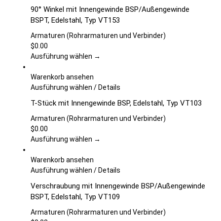
auf
Produkt
90° Winkel mit Innengewinde BSP/Außengewinde
der
weist
BSPT, Edelstahl, Typ VT153
Produktseite
mehrere
gewählt
Varianten
Armaturen (Rohrarmaturen und Verbinder)
werden
auf.
$
0.00
Die
Ausführung wählen →
Optionen
können
Warenkorb ansehen
auf
Dieses
Ausführung wählen
/
Details
der
Produkt
T-Stück mit Innengewinde BSP, Edelstahl, Typ VT103
Produktseite
weist
gewählt
mehrere
Armaturen (Rohrarmaturen und Verbinder)
werden
Varianten
$
0.00
auf.
Ausführung wählen →
Die
Optionen
Warenkorb ansehen
können
Dieses
Ausführung wählen
/
Details
auf
Produkt
Verschraubung mit Innengewinde BSP/Außengewinde
der
weist
BSPT, Edelstahl, Typ VT109
Produktseite
mehrere
gewählt
Varianten
Armaturen (Rohrarmaturen und Verbinder)