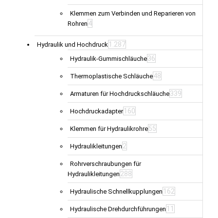
Klemmen zum Verbinden und Reparieren von
4
Rohren
1.287
Hydraulik und Hochdruck
36
Hydraulik-Gummischläuche
48
Thermoplastische Schläuche
339
Armaturen für Hochdruckschläuche
160
Hochdruckadapter
55
Klemmen für Hydraulikrohre
2
Hydraulikleitungen
Rohrverschraubungen für
288
Hydraulikleitungen
162
Hydraulische Schnellkupplungen
11
Hydraulische Drehdurchführungen