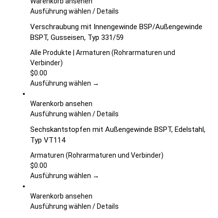
Warenkorb ansehen
auf
Dieses
Ausführung wählen
/
Details
der
Produkt
Verschraubung mit Innengewinde BSP/Außengewinde
Produktseite
weist
BSPT, Gusseisen, Typ 331/59
gewählt
mehrere
werden
Varianten
Alle Produkte | Armaturen (Rohrarmaturen und
auf.
Verbinder)
Die
$
0.00
Optionen
Ausführung wählen →
können
auf
Warenkorb ansehen
der
Dieses
Ausführung wählen
/
Details
Produktseite
Produkt
Sechskantstopfen mit Außengewinde BSPT, Edelstahl,
gewählt
weist
Typ VT114
werden
mehrere
Varianten
Armaturen (Rohrarmaturen und Verbinder)
auf.
$
0.00
Die
Ausführung wählen →
Optionen
können
Warenkorb ansehen
auf
Dieses
Ausführung wählen
/
Details
der
Produkt