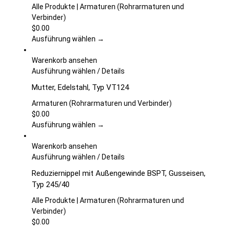
werden
mehrere
Alle Produkte | Armaturen (Rohrarmaturen und
Varianten
Verbinder)
auf.
$
0.00
Die
Ausführung wählen →
Optionen
können
Warenkorb ansehen
auf
Dieses
Ausführung wählen
/
Details
der
Produkt
Mutter, Edelstahl, Typ VT124
Produktseite
weist
gewählt
mehrere
Armaturen (Rohrarmaturen und Verbinder)
werden
Varianten
$
0.00
auf.
Ausführung wählen →
Die
Optionen
Warenkorb ansehen
können
Dieses
Ausführung wählen
/
Details
auf
Produkt
Reduziernippel mit Außengewinde BSPT, Gusseisen,
der
weist
Typ 245/40
Produktseite
mehrere
gewählt
Varianten
Alle Produkte | Armaturen (Rohrarmaturen und
werden
auf.
Verbinder)
Die
$
0.00