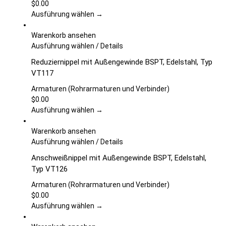
Die
$
0.00
Optionen
Ausführung wählen →
können
auf
Warenkorb ansehen
der
Dieses
Ausführung wählen
/
Details
Produktseite
Produkt
Reduziernippel mit Außengewinde BSPT, Edelstahl, Typ
gewählt
weist
VT117
werden
mehrere
Varianten
Armaturen (Rohrarmaturen und Verbinder)
auf.
$
0.00
Die
Ausführung wählen →
Optionen
können
Warenkorb ansehen
auf
Dieses
Ausführung wählen
/
Details
der
Produkt
Anschweißnippel mit Außengewinde BSPT, Edelstahl,
Produktseite
weist
Typ VT126
gewählt
mehrere
werden
Varianten
Armaturen (Rohrarmaturen und Verbinder)
auf.
$
0.00
Die
Ausführung wählen →
Optionen
können