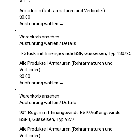
VT121
gewählt
mehrere
werden
Varianten
Armaturen (Rohrarmaturen und Verbinder)
auf.
$
0.00
Die
Ausführung wählen →
Optionen
können
Warenkorb ansehen
auf
Dieses
Ausführung wählen
/
Details
der
Produkt
T-Stück mit Innengewinde BSP, Gusseisen, Typ 130/25
Produktseite
weist
gewählt
mehrere
Alle Produkte | Armaturen (Rohrarmaturen und
werden
Varianten
Verbinder)
auf.
$
0.00
Die
Ausführung wählen →
Optionen
können
Warenkorb ansehen
auf
Dieses
Ausführung wählen
/
Details
der
Produkt
90°-Bogen mit Innengewinde BSP/Außengewinde
Produktseite
weist
BSPT, Gusseisen, Typ 92/7
gewählt
mehrere
werden
Varianten
Alle Produkte | Armaturen (Rohrarmaturen und
auf.
Verbinder)