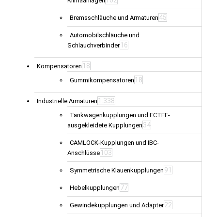
Klimaanlagen
45
Bremsschläuche und Armaturen
Automobilschläuche und
16
Schlauchverbinder
18
Kompensatoren
18
Gummikompensatoren
1.338
Industrielle Armaturen
Tankwagenkupplungen und ECTFE-
34
ausgekleidete Kupplungen
CAMLOCK-Kupplungen und IBC-
103
Anschlüsse
91
Symmetrische Klauenkupplungen
77
Hebelkupplungen
22
Gewindekupplungen und Adapter