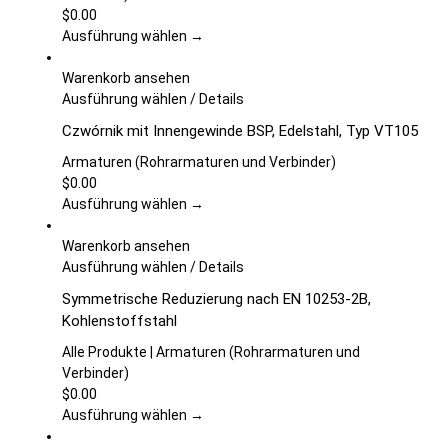
Die
$
0.00
Optionen
Ausführung wählen →
können
auf
Warenkorb ansehen
der
Dieses
Ausführung wählen
/
Details
Produktseite
Produkt
Czwórnik mit Innengewinde BSP, Edelstahl, Typ VT105
gewählt
weist
werden
mehrere
Armaturen (Rohrarmaturen und Verbinder)
Varianten
$
0.00
auf.
Ausführung wählen →
Die
Optionen
Warenkorb ansehen
können
Dieses
Ausführung wählen
/
Details
auf
Produkt
Symmetrische Reduzierung nach EN 10253-2B,
der
weist
Kohlenstoffstahl
Produktseite
mehrere
gewählt
Varianten
Alle Produkte | Armaturen (Rohrarmaturen und
werden
auf.
Verbinder)
Die
$
0.00
Optionen
Ausführung wählen →
können