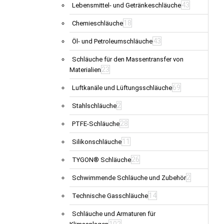
43
Lebensmittel- und Getränkeschläuche
18
Chemieschläuche
43
Öl- und Petroleumschläuche
Schläuche für den Massentransfer von
23
Materialien
69
Luftkanäle und Lüftungsschläuche
2
Stahlschläuche
28
PTFE-Schläuche
11
Silikonschläuche
26
TYGON® Schläuche
2
Schwimmende Schläuche und Zubehör
14
Technische Gasschläuche
Schläuche und Armaturen für
102