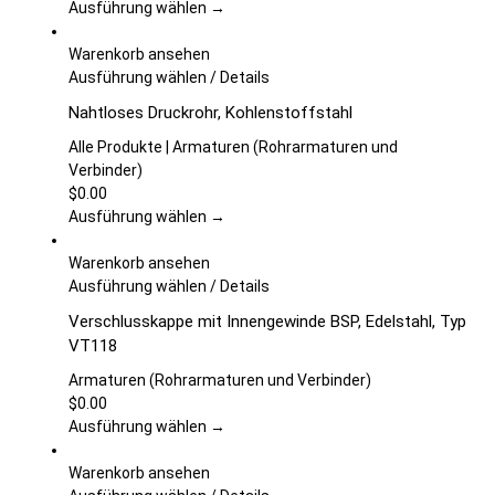
Optionen
Ausführung wählen →
können
auf
Warenkorb ansehen
der
Dieses
Ausführung wählen
/
Details
Produktseite
Produkt
Nahtloses Druckrohr, Kohlenstoffstahl
gewählt
weist
werden
mehrere
Alle Produkte | Armaturen (Rohrarmaturen und
Varianten
Verbinder)
auf.
$
0.00
Die
Ausführung wählen →
Optionen
können
Warenkorb ansehen
auf
Dieses
Ausführung wählen
/
Details
der
Produkt
Verschlusskappe mit Innengewinde BSP, Edelstahl, Typ
Produktseite
weist
VT118
gewählt
mehrere
werden
Varianten
Armaturen (Rohrarmaturen und Verbinder)
auf.
$
0.00
Die
Ausführung wählen →
Optionen
können
Warenkorb ansehen
auf
Dieses