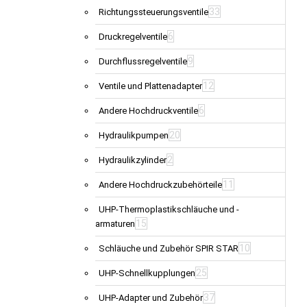
33
Richtungssteuerungsventile
6
Druckregelventile
9
Durchflussregelventile
12
Ventile und Plattenadapter
6
Andere Hochdruckventile
20
Hydraulikpumpen
2
Hydraulikzylinder
11
Andere Hochdruckzubehörteile
UHP-Thermoplastikschläuche und -
15
armaturen
10
Schläuche und Zubehör SPIR STAR
25
UHP-Schnellkupplungen
37
UHP-Adapter und Zubehör