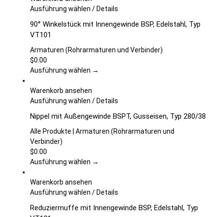
auf
Dieses
Ausführung wählen
/
Details
der
Produkt
90° Winkelstück mit Innengewinde BSP, Edelstahl, Typ
Produktseite
weist
VT101
gewählt
mehrere
werden
Varianten
Armaturen (Rohrarmaturen und Verbinder)
auf.
$
0.00
Die
Ausführung wählen →
Optionen
können
Warenkorb ansehen
auf
Dieses
Ausführung wählen
/
Details
der
Produkt
Nippel mit Außengewinde BSPT, Gusseisen, Typ 280/38
Produktseite
weist
gewählt
mehrere
Alle Produkte | Armaturen (Rohrarmaturen und
werden
Varianten
Verbinder)
auf.
$
0.00
Die
Ausführung wählen →
Optionen
können
Warenkorb ansehen
auf
Dieses
Ausführung wählen
/
Details
der
Produkt
Reduziermuffe mit Innengewinde BSP, Edelstahl, Typ
Produktseite
weist