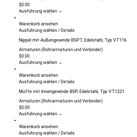
auf.
$
0.00
Die
Ausführung wählen →
Optionen
können
Warenkorb ansehen
auf
Dieses
Ausführung wählen
/
Details
der
Produkt
Nippel mit Außengewinde BSPT, Edelstahl, Typ VT116
Produktseite
weist
gewählt
mehrere
Armaturen (Rohrarmaturen und Verbinder)
werden
Varianten
$
0.00
auf.
Ausführung wählen →
Die
Optionen
Warenkorb ansehen
können
Dieses
Ausführung wählen
/
Details
auf
Produkt
Muffe mit Innengewinde BSP, Edelstahl, Typ VT1221
der
weist
Produktseite
mehrere
Armaturen (Rohrarmaturen und Verbinder)
gewählt
Varianten
$
0.00
werden
auf.
Ausführung wählen →
Die
Optionen
Warenkorb ansehen
können
Dieses
Ausführung wählen
/
Details