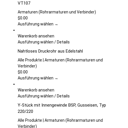
VT107
gewählt
mehrere
werden
Varianten
Armaturen (Rohrarmaturen und Verbinder)
auf.
$
0.00
Die
Ausführung wählen →
Optionen
können
Warenkorb ansehen
auf
Dieses
Ausführung wählen
/
Details
der
Produkt
Nahtloses Druckrohr aus Edelstahl
Produktseite
weist
gewählt
mehrere
Alle Produkte | Armaturen (Rohrarmaturen und
werden
Varianten
Verbinder)
auf.
$
0.00
Die
Ausführung wählen →
Optionen
können
Warenkorb ansehen
auf
Dieses
Ausführung wählen
/
Details
der
Produkt
Y-Stück mit Innengewinde BSP, Gusseisen, Typ
Produktseite
weist
220/220
gewählt
mehrere
werden
Varianten
Alle Produkte | Armaturen (Rohrarmaturen und
auf.
Verbinder)