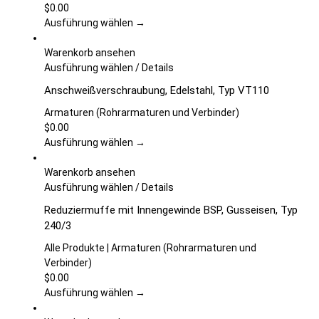
auf.
$
0.00
Die
Ausführung wählen →
Optionen
können
Warenkorb ansehen
auf
Dieses
Ausführung wählen
/
Details
der
Produkt
Anschweißverschraubung, Edelstahl, Typ VT110
Produktseite
weist
gewählt
mehrere
Armaturen (Rohrarmaturen und Verbinder)
werden
Varianten
$
0.00
auf.
Ausführung wählen →
Die
Optionen
Warenkorb ansehen
können
Dieses
Ausführung wählen
/
Details
auf
Produkt
Reduziermuffe mit Innengewinde BSP, Gusseisen, Typ
der
weist
240/3
Produktseite
mehrere
gewählt
Varianten
Alle Produkte | Armaturen (Rohrarmaturen und
werden
auf.
Verbinder)
Die
$
0.00
Optionen
Ausführung wählen →
können