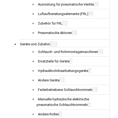
26
Ausrüstung für pneumatische Ventile
88
Luftaufbereitungselemente (FRL)
22
Zubehör für FRL
38
Pneumatische Aktoren
262
Geräte und Zubehör
45
Schlauch- und Rohrmontagemaschinen
1
Ersatzteile für Geräte
7
Hydraulikrohrbearbeitungsgeräte
10
Andere Geräte
18
Federbetriebene Schlauchtrommeln
Manuelle hydraulische elektrische
2
pneumatische Schlauchtrommeln
2
Andere Rollen