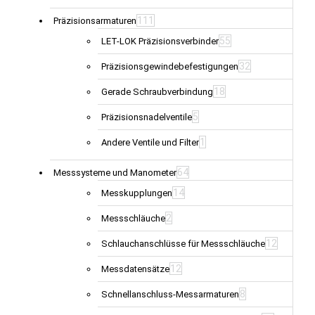
111
Präzisionsarmaturen
55
LET-LOK Präzisionsverbinder
32
Präzisionsgewindebefestigungen
18
Gerade Schraubverbindung
5
Präzisionsnadelventile
1
Andere Ventile und Filter
64
Messsysteme und Manometer
14
Messkupplungen
2
Messschläuche
12
Schlauchanschlüsse für Messschläuche
12
Messdatensätze
8
Schnellanschluss-Messarmaturen