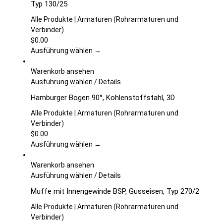
Typ 130/25
werden
mehrere
Varianten
Alle Produkte | Armaturen (Rohrarmaturen und
auf.
Verbinder)
Die
$
0.00
Optionen
Ausführung wählen →
können
auf
Warenkorb ansehen
der
Dieses
Ausführung wählen
/
Details
Produktseite
Produkt
Hamburger Bogen 90°, Kohlenstoffstahl, 3D
gewählt
weist
werden
mehrere
Alle Produkte | Armaturen (Rohrarmaturen und
Varianten
Verbinder)
auf.
$
0.00
Die
Ausführung wählen →
Optionen
können
Warenkorb ansehen
auf
Dieses
Ausführung wählen
/
Details
der
Produkt
Muffe mit Innengewinde BSP, Gusseisen, Typ 270/2
Produktseite
weist
gewählt
mehrere
Alle Produkte | Armaturen (Rohrarmaturen und
werden
Varianten
Verbinder)