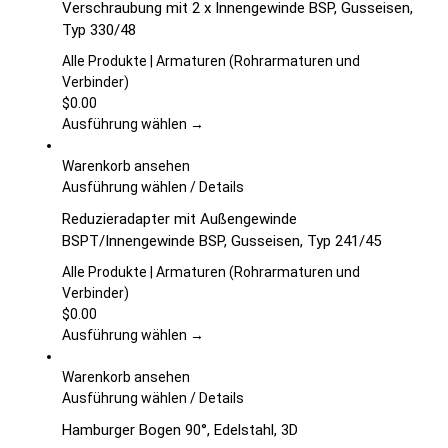
Verschraubung mit 2 x Innengewinde BSP, Gusseisen,
Produktseite
weist
Typ 330/48
gewählt
mehrere
werden
Varianten
Alle Produkte | Armaturen (Rohrarmaturen und
auf.
Verbinder)
Die
$
0.00
Optionen
Ausführung wählen →
können
auf
Warenkorb ansehen
der
Dieses
Ausführung wählen
/
Details
Produktseite
Produkt
Reduzieradapter mit Außengewinde
gewählt
weist
BSPT/Innengewinde BSP, Gusseisen, Typ 241/45
werden
mehrere
Varianten
Alle Produkte | Armaturen (Rohrarmaturen und
auf.
Verbinder)
Die
$
0.00
Optionen
Ausführung wählen →
können
auf
Warenkorb ansehen
der
Dieses
Ausführung wählen
/
Details
Produktseite
Produkt
Hamburger Bogen 90°, Edelstahl, 3D
gewählt
weist