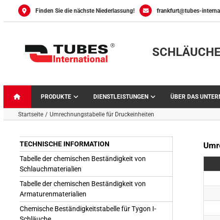
Skip
Finden Sie die nächste Niederlassung!
frankfurt@tubes-interna
to
content
SCHLÄUCHE
PRODUKTE
DIENSTLEISTUNGEN
ÜBER DAS UNTE
Startseite
Umrechnungstabelle für Druckeinheiten
TECHNISCHE INFORMATION
Umre
Tabelle der chemischen Beständigkeit von
Schlauchmaterialien
Tabelle der chemischen Beständigkeit von
Armaturenmaterialien
Chemische Beständigkeitstabelle für Tygon I-
Schläuche