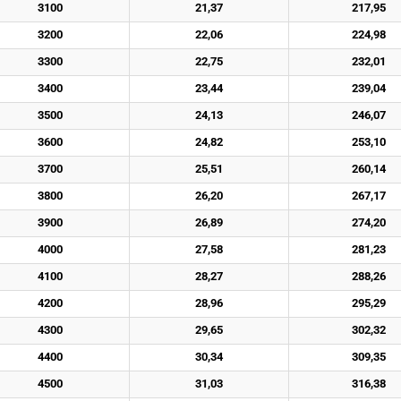
3100
21,37
217,95
3200
22,06
224,98
3300
22,75
232,01
3400
23,44
239,04
3500
24,13
246,07
3600
24,82
253,10
3700
25,51
260,14
3800
26,20
267,17
3900
26,89
274,20
4000
27,58
281,23
4100
28,27
288,26
4200
28,96
295,29
4300
29,65
302,32
4400
30,34
309,35
4500
31,03
316,38