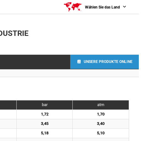
Wählen Sie das Land
DUSTRIE
UNSERE PRODUKTE ONLINE
bar
atm
1,72
1,70
3,45
3,40
5,18
5,10