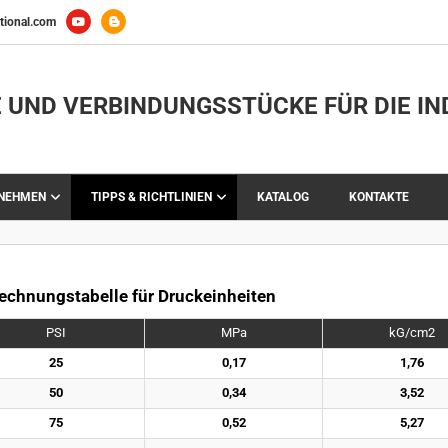
tional.com
 UND VERBINDUNGSSTÜCKE FÜR DIE IN
RNEHMEN
TIPPS & RICHTLINIEN
KATALOG
KONTAKTE
chnungstabelle für Druckeinheiten
PSI
MPa
kG/cm2
25
0,17
1,76
50
0,34
3,52
75
0,52
5,27