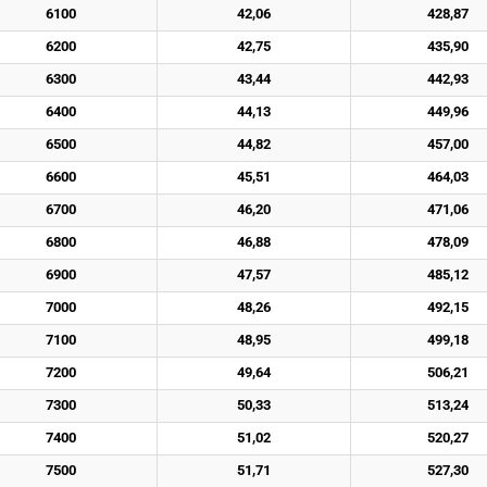
6100
42,06
428,87
6200
42,75
435,90
6300
43,44
442,93
6400
44,13
449,96
6500
44,82
457,00
6600
45,51
464,03
6700
46,20
471,06
6800
46,88
478,09
6900
47,57
485,12
7000
48,26
492,15
7100
48,95
499,18
7200
49,64
506,21
7300
50,33
513,24
7400
51,02
520,27
7500
51,71
527,30