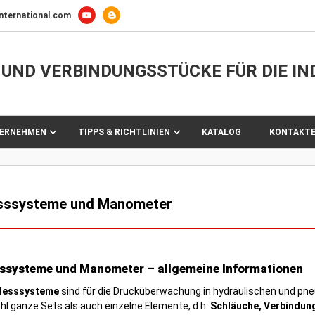
nternational.com
UND VERBINDUNGSSTÜCKE FÜR DIE IN
TERNEHMEN
TIPPS & RICHTLINIEN
KATALOG
KONTAKT
ssysteme und Manometer
ssysteme und Manometer – allgemeine Informationen
Messsysteme
sind für die Drucküberwachung in hydraulischen und p
l ganze Sets als auch einzelne Elemente, d.h.
Schläuche, Verbindun