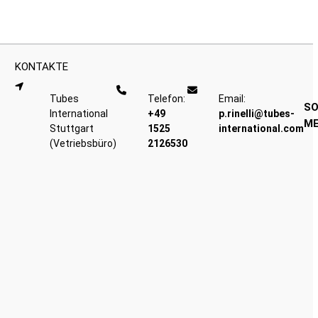
KONTAKTE
Tubes
Telefon:
Email:
SO
International
+49
p.rinelli@tubes-
ME
Stuttgart
1525
international.com
(Vetriebsbüro)
2126530