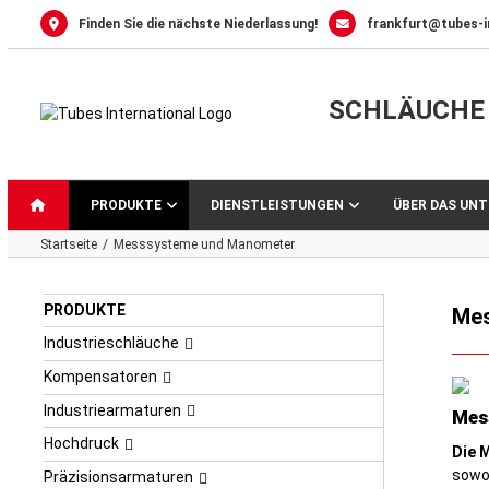
Skip
Finden Sie die nächste Niederlassung!
frankfurt@tubes-i
to
content
SCHLÄUCHE 
PRODUKTE
DIENSTLEISTUNGEN
ÜBER DAS UN
Startseite
Messsysteme und Manometer
PRODUKTE
Mes
Industrieschläuche
Kompensatoren
Industriearmaturen
Mes
Hochdruck
Die 
sowoh
Präzisionsarmaturen