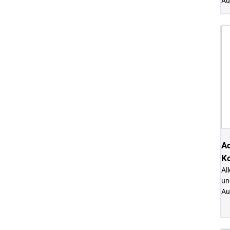
Au
Ad
Ko
Al
un
Au