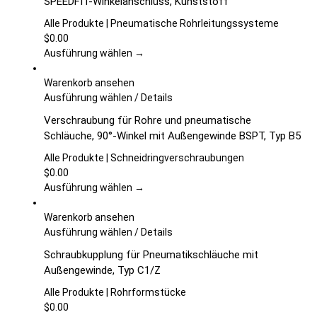
SPEEDFIT-Winkelanschluss, Kunststoff
Produktseite
weist
gewählt
mehrere
Alle Produkte | Pneumatische Rohrleitungssysteme
werden
Varianten
$
0.00
auf.
Ausführung wählen →
Die
Optionen
Warenkorb ansehen
können
Dieses
Ausführung wählen
/
Details
auf
Produkt
Verschraubung für Rohre und pneumatische
der
weist
Schläuche, 90°-Winkel mit Außengewinde BSPT, Typ B5
Produktseite
mehrere
gewählt
Varianten
Alle Produkte | Schneidringverschraubungen
werden
auf.
$
0.00
Die
Ausführung wählen →
Optionen
können
Warenkorb ansehen
auf
Dieses
Ausführung wählen
/
Details
der
Produkt
Schraubkupplung für Pneumatikschläuche mit
Produktseite
weist
Außengewinde, Typ C1/Z
gewählt
mehrere
werden
Varianten
Alle Produkte | Rohrformstücke
auf.
$
0.00