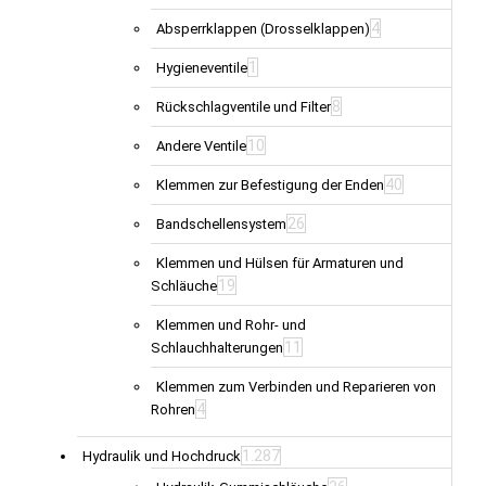
4
Absperrklappen (Drosselklappen)
1
Hygieneventile
8
Rückschlagventile und Filter
10
Andere Ventile
40
Klemmen zur Befestigung der Enden
26
Bandschellensystem
Klemmen und Hülsen für Armaturen und
19
Schläuche
Klemmen und Rohr- und
11
Schlauchhalterungen
Klemmen zum Verbinden und Reparieren von
4
Rohren
1.287
Hydraulik und Hochdruck