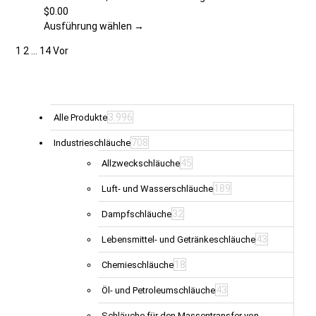
auf.
$
0.00
Die
Ausführung wählen →
Optionen
1
2
…
14
Vor
können
auf
der
Produktseite
gewählt
3.996
Alle Produkte
werden
708
Industrieschläuche
45
Allzweckschläuche
189
Luft- und Wasserschläuche
32
Dampfschläuche
43
Lebensmittel- und Getränkeschläuche
18
Chemieschläuche
43
Öl- und Petroleumschläuche
Schläuche für den Massentransfer von