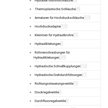
36
Hydraulik-Gummischläuche
48
Thermoplastische Schläuche
339
Armaturen für Hochdruckschläuche
160
Hochdruckadapter
55
Klemmen für Hydraulikrohre
2
Hydraulikleitungen
Rohrverschraubungen für
288
Hydraulikleitungen
162
Hydraulische Schnellkupplungen
11
Hydraulische Drehdurchführungen
33
Richtungssteuerungsventile
6
Druckregelventile
9
Durchflussregelventile