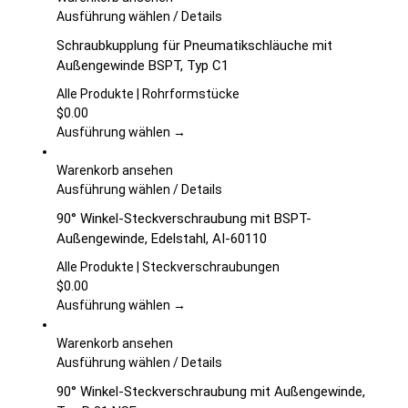
auf
Dieses
Ausführung wählen
/
Details
der
Produkt
Schraubkupplung für Pneumatikschläuche mit
Produktseite
weist
Außengewinde BSPT, Typ C1
gewählt
mehrere
werden
Varianten
Alle Produkte | Rohrformstücke
auf.
$
0.00
Die
Ausführung wählen →
Optionen
können
Warenkorb ansehen
auf
Dieses
Ausführung wählen
/
Details
der
Produkt
90° Winkel-Steckverschraubung mit BSPT-
Produktseite
weist
Außengewinde, Edelstahl, AI-60110
gewählt
mehrere
werden
Varianten
Alle Produkte | Steckverschraubungen
auf.
$
0.00
Die
Ausführung wählen →
Optionen
können
Warenkorb ansehen
auf
Dieses
Ausführung wählen
/
Details
der
Produkt
90° Winkel-Steckverschraubung mit Außengewinde,
Produktseite
weist