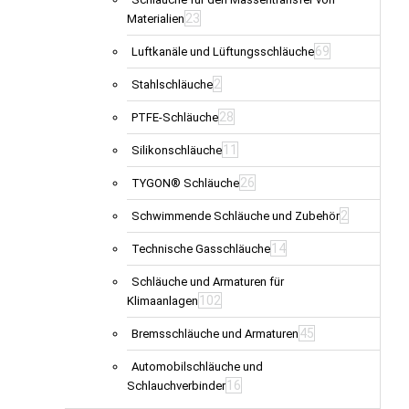
23
Materialien
69
Luftkanäle und Lüftungsschläuche
2
Stahlschläuche
28
PTFE-Schläuche
11
Silikonschläuche
26
TYGON® Schläuche
2
Schwimmende Schläuche und Zubehör
14
Technische Gasschläuche
Schläuche und Armaturen für
102
Klimaanlagen
45
Bremsschläuche und Armaturen
Automobilschläuche und
16
Schlauchverbinder