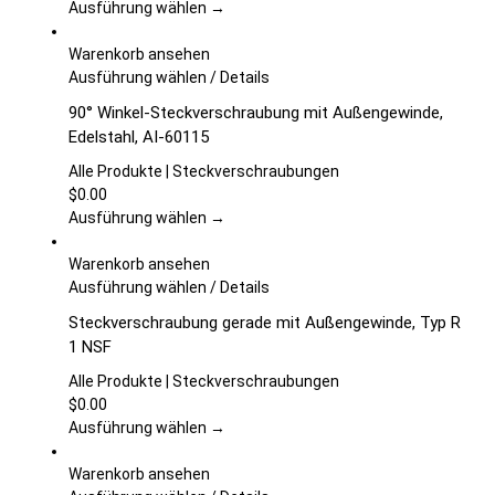
Die
Ausführung wählen →
Optionen
können
Warenkorb ansehen
auf
Dieses
Ausführung wählen
/
Details
der
Produkt
90° Winkel-Steckverschraubung mit Außengewinde,
Produktseite
weist
Edelstahl, AI-60115
gewählt
mehrere
werden
Varianten
Alle Produkte | Steckverschraubungen
auf.
$
0.00
Die
Ausführung wählen →
Optionen
können
Warenkorb ansehen
auf
Dieses
Ausführung wählen
/
Details
der
Produkt
Steckverschraubung gerade mit Außengewinde, Typ R
Produktseite
weist
1 NSF
gewählt
mehrere
werden
Varianten
Alle Produkte | Steckverschraubungen
auf.
$
0.00
Die
Ausführung wählen →
Optionen
können
Warenkorb ansehen
auf