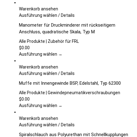
Die
Optionen
Warenkorb ansehen
können
Dieses
Ausführung wählen
/
Details
auf
Produkt
Manometer für Druckminderer mit rückseitigem
der
weist
Anschluss, quadratische Skala, Typ M
Produktseite
mehrere
gewählt
Varianten
Alle Produkte | Zubehör für FRL
werden
auf.
$
0.00
Die
Ausführung wählen →
Optionen
können
Warenkorb ansehen
auf
Dieses
Ausführung wählen
/
Details
der
Produkt
Muffe mit Innengewinde BSP, Edelstahl, Typ 62300
Produktseite
weist
gewählt
mehrere
Alle Produkte | Gewindepneumatikverschraubungen
werden
Varianten
$
0.00
auf.
Ausführung wählen →
Die
Optionen
Warenkorb ansehen
können
Dieses
Ausführung wählen
/
Details
auf
Produkt
Spiralschlauch aus Polyurethan mit Schnellkupplungen