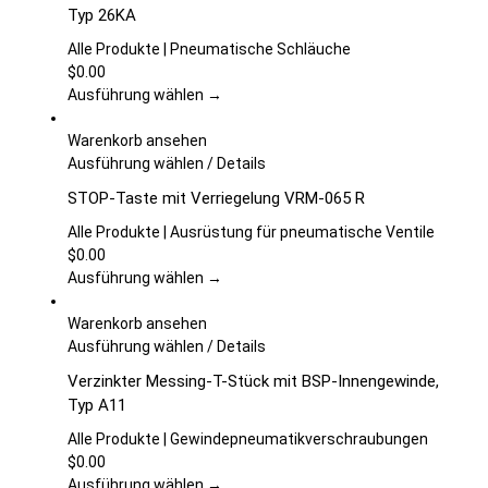
der
weist
Typ 26KA
Produktseite
mehrere
gewählt
Varianten
Alle Produkte | Pneumatische Schläuche
werden
auf.
$
0.00
Die
Ausführung wählen →
Optionen
können
Warenkorb ansehen
auf
Dieses
Ausführung wählen
/
Details
der
Produkt
STOP-Taste mit Verriegelung VRM-065 R
Produktseite
weist
gewählt
mehrere
Alle Produkte | Ausrüstung für pneumatische Ventile
werden
Varianten
$
0.00
auf.
Ausführung wählen →
Die
Optionen
Warenkorb ansehen
können
Dieses
Ausführung wählen
/
Details
auf
Produkt
Verzinkter Messing-T-Stück mit BSP-Innengewinde,
der
weist
Typ A11
Produktseite
mehrere
gewählt
Varianten
Alle Produkte | Gewindepneumatikverschraubungen
werden
auf.
$
0.00
Die
Ausführung wählen →