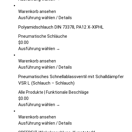
Optionen
können
Warenkorb ansehen
auf
Dieses
Ausführung wählen
/
Details
der
Produkt
Polyamidschlauch DIN 73378, PA12 X-XIPHL
Produktseite
weist
gewählt
mehrere
Pneumatische Schläuche
werden
Varianten
$
0.00
auf.
Ausführung wählen →
Die
Optionen
Warenkorb ansehen
können
Dieses
Ausführung wählen
/
Details
auf
Produkt
Pneumatisches Schnellablassventil mit Schalldämpfer
der
weist
VSR L (Schlauch – Schlauch)
Produktseite
mehrere
gewählt
Varianten
Alle Produkte | Funktionale Beschläge
werden
auf.
$
0.00
Die
Ausführung wählen →
Optionen
können
Warenkorb ansehen
auf
Dieses
Ausführung wählen
/
Details
der
Produkt