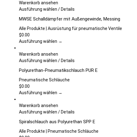
Optionen
Warenkorb ansehen
können
Dieses
Ausführung wählen
/
Details
auf
Produkt
MWSE Schalldämpfer mit Außengewinde, Messing
der
weist
Produktseite
mehrere
Alle Produkte | Ausrüstung für pneumatische Ventile
gewählt
Varianten
$
0.00
werden
auf.
Ausführung wählen →
Die
Optionen
Warenkorb ansehen
können
Dieses
Ausführung wählen
/
Details
auf
Produkt
Polyurethan-Pneumatikschlauch PUR E
der
weist
Produktseite
mehrere
Pneumatische Schläuche
gewählt
Varianten
$
0.00
werden
auf.
Ausführung wählen →
Die
Optionen
Warenkorb ansehen
können
Dieses
Ausführung wählen
/
Details
auf
Produkt
Spiralschlauch aus Polyurethan SPP E
der
weist
Produktseite
mehrere
Alle Produkte | Pneumatische Schläuche