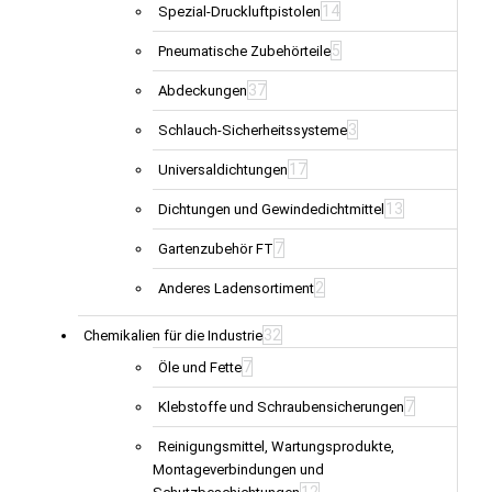
14
Spezial-Druckluftpistolen
5
Pneumatische Zubehörteile
37
Abdeckungen
3
Schlauch-Sicherheitssysteme
17
Universaldichtungen
13
Dichtungen und Gewindedichtmittel
7
Gartenzubehör FT
2
Anderes Ladensortiment
32
Chemikalien für die Industrie
7
Öle und Fette
7
Klebstoffe und Schraubensicherungen
Reinigungsmittel, Wartungsprodukte,
Montageverbindungen und
12