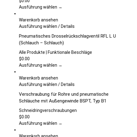
gewählt
Varianten
$
0.00
werden
auf.
Ausführung wählen →
Die
Optionen
Warenkorb ansehen
können
Dieses
Ausführung wählen
/
Details
auf
Produkt
Pneumatisches Drosselrückschlagventil RFL L U
der
weist
(Schlauch – Schlauch)
Produktseite
mehrere
gewählt
Varianten
Alle Produkte | Funktionale Beschläge
werden
auf.
$
0.00
Die
Ausführung wählen →
Optionen
können
Warenkorb ansehen
auf
Dieses
Ausführung wählen
/
Details
der
Produkt
Verschraubung für Rohre und pneumatische
Produktseite
weist
Schläuche mit Außengewinde BSPT, Typ B1
gewählt
mehrere
werden
Varianten
Schneidringverschraubungen
auf.
$
0.00
Die
Ausführung wählen →
Optionen
können
Warenkorb ansehen