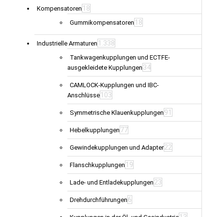
18
Kompensatoren
18
Gummikompensatoren
1.338
Industrielle Armaturen
Tankwagenkupplungen und ECTFE-
34
ausgekleidete Kupplungen
CAMLOCK-Kupplungen und IBC-
103
Anschlüsse
91
Symmetrische Klauenkupplungen
77
Hebelkupplungen
22
Gewindekupplungen und Adapter
19
Flanschkupplungen
23
Lade- und Entladekupplungen
6
Drehdurchführungen
13