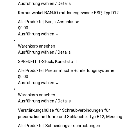
auf
Dieses
Ausführung wählen
/
Details
der
Produkt
Korpuswinkel BANJO mit Innengewinde BSP, Typ D12
Produktseite
weist
gewählt
mehrere
Alle Produkte | Banjo-Anschlüsse
werden
Varianten
$
0.00
auf.
Ausführung wählen →
Die
Optionen
Warenkorb ansehen
können
Dieses
Ausführung wählen
/
Details
auf
Produkt
SPEEDFIT T-Stück, Kunststoff
der
weist
Produktseite
mehrere
Alle Produkte | Pneumatische Rohrleitungssysteme
gewählt
Varianten
$
0.00
werden
auf.
Ausführung wählen →
Die
Optionen
Warenkorb ansehen
können
Dieses
Ausführung wählen
/
Details
auf
Produkt
Verstärkungshülse für Schraubverbindungen für
der
weist
pneumatische Rohre und Schläuche, Typ B12, Messing
Produktseite
mehrere
gewählt
Varianten
Alle Produkte | Schneidringverschraubungen