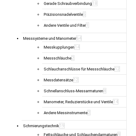
18
Gerade Schraubverbindung
5
Präzisionsnadelventile
1
Andere Ventile und Filter
64
Messsysteme und Manometer
14
Messkupplungen
2
Messschläuche
12
Schlauchanschlüsse für Messschläuche
12
Messdatensätze
8
Schnellanschluss-Messarmaturen
14
Manometer, Reduzierstücke und Ventile
2
Andere Messinstrumente
19
Schmierungstechnik
9
Fettschläuche und Schlauchendarmaturen