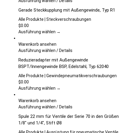
Dieses
Ausführung wählen
/
Details
der
Produkt
Gerade Steckkupplung mit Außengewinde, Typ R1
Produktseite
weist
gewählt
mehrere
Alle Produkte | Steckverschraubungen
werden
Varianten
$
0.00
auf.
Ausführung wählen →
Die
Optionen
Warenkorb ansehen
können
Dieses
Ausführung wählen
/
Details
auf
Produkt
Reduzieradapter mit Außengewinde
der
weist
BSPT/Innengewinde BSP, Edelstahl, Typ 62040
Produktseite
mehrere
gewählt
Varianten
Alle Produkte | Gewindepneumatikverschraubungen
werden
auf.
$
0.00
Die
Ausführung wählen →
Optionen
können
Warenkorb ansehen
auf
Dieses
Ausführung wählen
/
Details
der
Produkt
Spule 22 mm für Ventile der Serie 70 in den Größen
Produktseite
weist
1/8″ und 1/4″, Stift Ø8
gewählt
mehrere
werden
Varianten
Alle Produkte | Ausrüstung für pneumatische Ventile