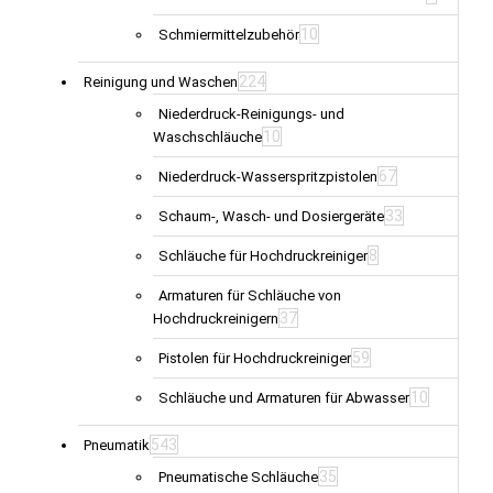
10
Schmiermittelzubehör
224
Reinigung und Waschen
Niederdruck-Reinigungs- und
10
Waschschläuche
67
Niederdruck-Wasserspritzpistolen
33
Schaum-, Wasch- und Dosiergeräte
8
Schläuche für Hochdruckreiniger
Armaturen für Schläuche von
37
Hochdruckreinigern
59
Pistolen für Hochdruckreiniger
10
Schläuche und Armaturen für Abwasser
543
Pneumatik
35
Pneumatische Schläuche