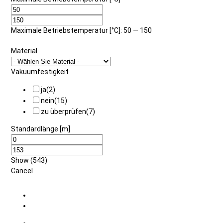
Maximale Betriebstemperatur [°C]: 50 — 150
Material
Vakuumfestigkeit
ja
(
2
)
nein
(
15
)
zu überprüfen
(
7
)
Standardlänge [m]
Show
(
543
)
Cancel