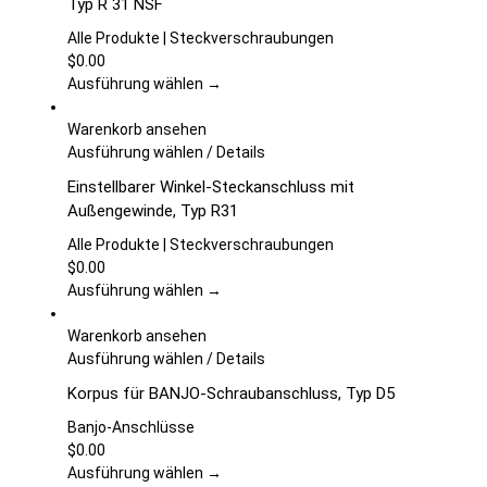
Typ R 31 NSF
gewählt
mehrere
werden
Varianten
Alle Produkte | Steckverschraubungen
auf.
$
0.00
Die
Ausführung wählen →
Optionen
können
Warenkorb ansehen
auf
Dieses
Ausführung wählen
/
Details
der
Produkt
Einstellbarer Winkel-Steckanschluss mit
Produktseite
weist
Außengewinde, Typ R31
gewählt
mehrere
werden
Varianten
Alle Produkte | Steckverschraubungen
auf.
$
0.00
Die
Ausführung wählen →
Optionen
können
Warenkorb ansehen
auf
Dieses
Ausführung wählen
/
Details
der
Produkt
Korpus für BANJO-Schraubanschluss, Typ D5
Produktseite
weist
gewählt
mehrere
Banjo-Anschlüsse
werden
Varianten
$
0.00
auf.
Ausführung wählen →