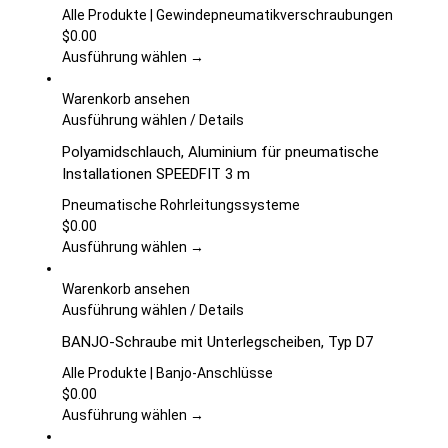
Produktseite
mehrere
Alle Produkte | Gewindepneumatikverschraubungen
gewählt
Varianten
$
0.00
werden
auf.
Ausführung wählen →
Die
Optionen
Warenkorb ansehen
können
Dieses
Ausführung wählen
/
Details
auf
Produkt
Polyamidschlauch, Aluminium für pneumatische
der
weist
Installationen SPEEDFIT 3 m
Produktseite
mehrere
gewählt
Varianten
Pneumatische Rohrleitungssysteme
werden
auf.
$
0.00
Die
Ausführung wählen →
Optionen
können
Warenkorb ansehen
auf
Dieses
Ausführung wählen
/
Details
der
Produkt
BANJO-Schraube mit Unterlegscheiben, Typ D7
Produktseite
weist
gewählt
mehrere
Alle Produkte | Banjo-Anschlüsse
werden
Varianten
$
0.00
auf.
Ausführung wählen →
Die