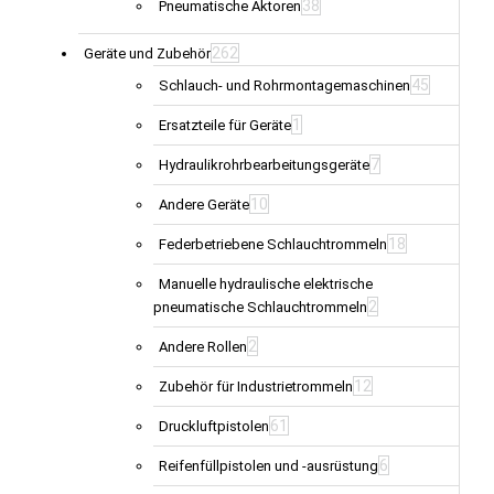
38
Pneumatische Aktoren
262
Geräte und Zubehör
45
Schlauch- und Rohrmontagemaschinen
1
Ersatzteile für Geräte
7
Hydraulikrohrbearbeitungsgeräte
10
Andere Geräte
18
Federbetriebene Schlauchtrommeln
Manuelle hydraulische elektrische
2
pneumatische Schlauchtrommeln
2
Andere Rollen
12
Zubehör für Industrietrommeln
61
Druckluftpistolen
6
Reifenfüllpistolen und -ausrüstung