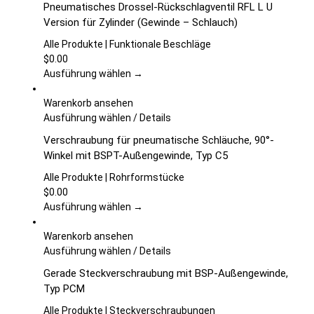
Pneumatisches Drossel-Rückschlagventil RFL L U
der
weist
Version für Zylinder (Gewinde – Schlauch)
Produktseite
mehrere
gewählt
Varianten
Alle Produkte | Funktionale Beschläge
werden
auf.
$
0.00
Die
Ausführung wählen →
Optionen
können
Warenkorb ansehen
auf
Dieses
Ausführung wählen
/
Details
der
Produkt
Verschraubung für pneumatische Schläuche, 90°-
Produktseite
weist
Winkel mit BSPT-Außengewinde, Typ C5
gewählt
mehrere
werden
Varianten
Alle Produkte | Rohrformstücke
auf.
$
0.00
Die
Ausführung wählen →
Optionen
können
Warenkorb ansehen
auf
Dieses
Ausführung wählen
/
Details
der
Produkt
Gerade Steckverschraubung mit BSP-Außengewinde,
Produktseite
weist
Typ PCM
gewählt
mehrere
werden
Varianten
Alle Produkte | Steckverschraubungen