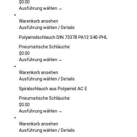
werden
auf.
$
0.00
Die
Ausführung wählen →
Optionen
können
Warenkorb ansehen
auf
Dieses
Ausführung wählen
/
Details
der
Produkt
Polyamidschlauch DIN 73378 PA12 S40-PHL
Produktseite
weist
gewählt
mehrere
Pneumatische Schläuche
werden
Varianten
$
0.00
auf.
Ausführung wählen →
Die
Optionen
Warenkorb ansehen
können
Dieses
Ausführung wählen
/
Details
auf
Produkt
Spiralschlauch aus Polyamid AC E
der
weist
Produktseite
mehrere
Pneumatische Schläuche
gewählt
Varianten
$
0.00
werden
auf.
Ausführung wählen →
Die
Optionen
Warenkorb ansehen
können
Dieses
Ausführung wählen
/
Details
auf
Produkt