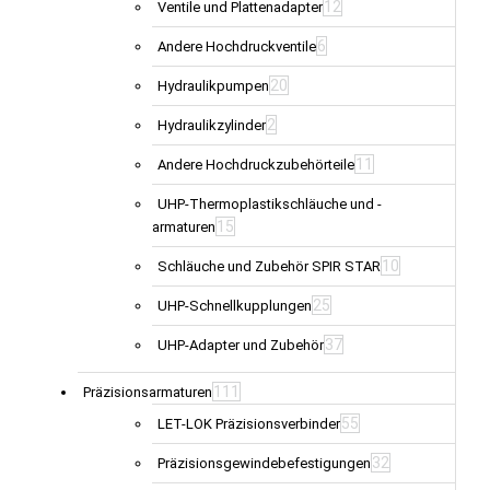
12
Ventile und Plattenadapter
6
Andere Hochdruckventile
20
Hydraulikpumpen
2
Hydraulikzylinder
11
Andere Hochdruckzubehörteile
UHP-Thermoplastikschläuche und -
15
armaturen
10
Schläuche und Zubehör SPIR STAR
25
UHP-Schnellkupplungen
37
UHP-Adapter und Zubehör
111
Präzisionsarmaturen
55
LET-LOK Präzisionsverbinder
32
Präzisionsgewindebefestigungen