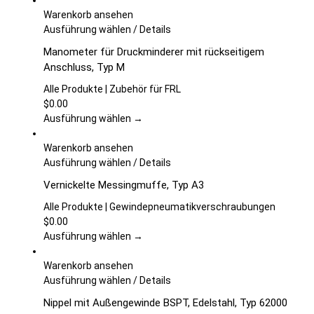
Warenkorb ansehen
Dieses
Ausführung wählen
/
Details
Produkt
Manometer für Druckminderer mit rückseitigem
weist
Anschluss, Typ M
mehrere
Varianten
Alle Produkte | Zubehör für FRL
auf.
$
0.00
Die
Ausführung wählen →
Optionen
können
Warenkorb ansehen
auf
Dieses
Ausführung wählen
/
Details
der
Produkt
Vernickelte Messingmuffe, Typ A3
Produktseite
weist
gewählt
mehrere
Alle Produkte | Gewindepneumatikverschraubungen
werden
Varianten
$
0.00
auf.
Ausführung wählen →
Die
Optionen
Warenkorb ansehen
können
Dieses
Ausführung wählen
/
Details
auf
Produkt
Nippel mit Außengewinde BSPT, Edelstahl, Typ 62000
der
weist