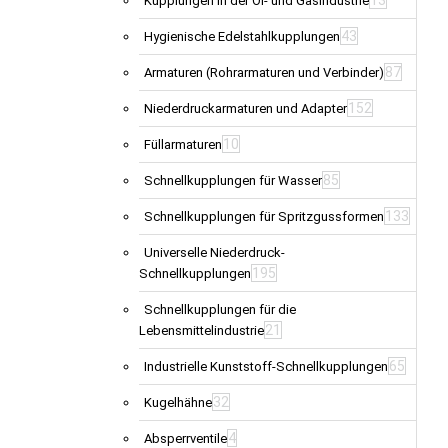
Kupplungen in der Öl- und Gasindustrie
43
Hygienische Edelstahlkupplungen
87
Armaturen (Rohrarmaturen und Verbinder)
152
Niederdruckarmaturen und Adapter
10
Füllarmaturen
85
Schnellkupplungen für Wasser
133
Schnellkupplungen für Spritzgussformen
Universelle Niederdruck-
195
Schnellkupplungen
Schnellkupplungen für die
21
Lebensmittelindustrie
65
Industrielle Kunststoff-Schnellkupplungen
32
Kugelhähne
4
Absperrventile