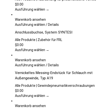
auf.
$
0.00
Die
Ausführung wählen →
Optionen
können
Warenkorb ansehen
auf
Dieses
Ausführung wählen
/
Details
der
Produkt
Anschlussbuchse, System SYNTESI
Produktseite
weist
gewählt
mehrere
Alle Produkte | Zubehör für FRL
werden
Varianten
$
0.00
auf.
Ausführung wählen →
Die
Optionen
Warenkorb ansehen
können
Dieses
Ausführung wählen
/
Details
auf
Produkt
Vernickeltes Messing-Endstück für Schlauch mit
der
weist
Außengewinde, Typ A19
Produktseite
mehrere
gewählt
Varianten
Alle Produkte | Gewindepneumatikverschraubungen
werden
auf.
$
0.00
Die
Ausführung wählen →
Optionen
können
Warenkorb ansehen