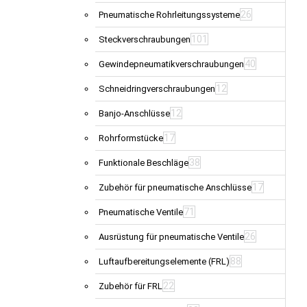
26
Pneumatische Rohrleitungssysteme
101
Steckverschraubungen
40
Gewindepneumatikverschraubungen
12
Schneidringverschraubungen
12
Banjo-Anschlüsse
17
Rohrformstücke
38
Funktionale Beschläge
17
Zubehör für pneumatische Anschlüsse
71
Pneumatische Ventile
26
Ausrüstung für pneumatische Ventile
88
Luftaufbereitungselemente (FRL)
22
Zubehör für FRL