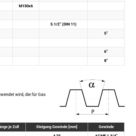
M130x6
5.1/2” (DIN 11)
5”
6”
8”
wendet wird, die für Gas
nge je Zoll
Steigung Gewinde [mm]
Gewinde
4,23
ACME 1.3/4”