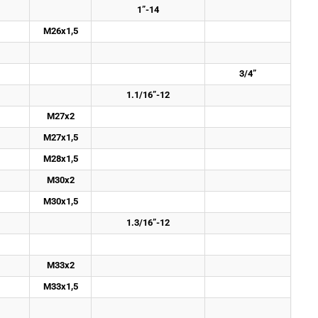
1”-14
M26x1,5
3/4”
1.1/16”-12
M27x2
M27x1,5
M28x1,5
M30x2
M30x1,5
1.3/16”-12
M33x2
M33x1,5