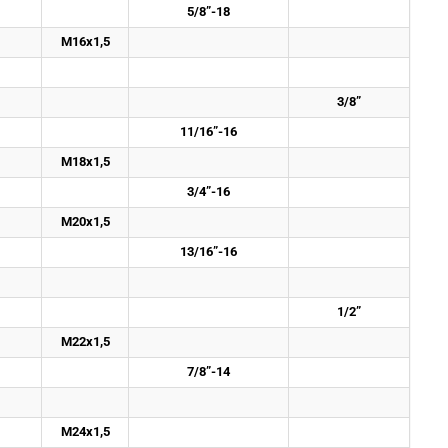
5/8”-18
M16x1,5
3/8”
11/16”-16
M18x1,5
3/4”-16
M20x1,5
13/16”-16
1/2”
M22x1,5
7/8”-14
M24x1,5