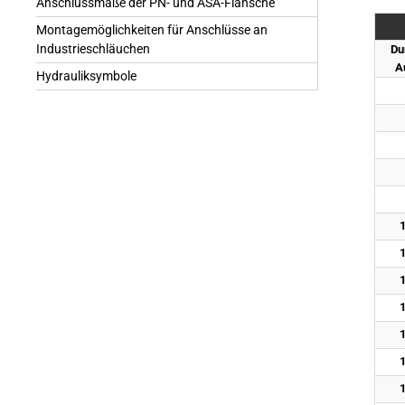
Anschlussmaße der PN- und ASA-Flansche
Montagemöglichkeiten für Anschlüsse an
Industrieschläuchen
Du
A
Hydrauliksymbole
1
1
1
1
1
1
1