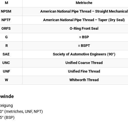
M
Metrische
NPSM 
American National Pipe Thread – Straight Mechanical
NPTF 
American National Pipe Thread – Taper (Dry Seal)
ORFS 
O-Ring Front Seal
G
= BSP
R
= BSPT
SAE 
Society of Automotive Engineers (90°)
UNC 
Unified Coarse Thread
UNF
Unified Fine Thread
W
Whitworth Thread
ewinde
teigung
0° (metriches, UNF, NPT)
5° (BSP)