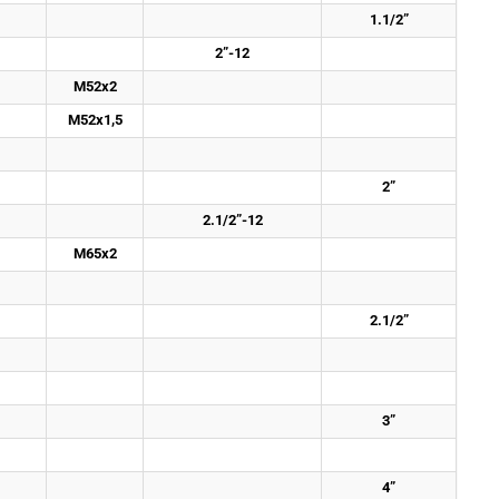
1.1/2”
2”-12
M52x2
M52x1,5
2”
2.1/2”-12
M65x2
2.1/2”
3”
4”