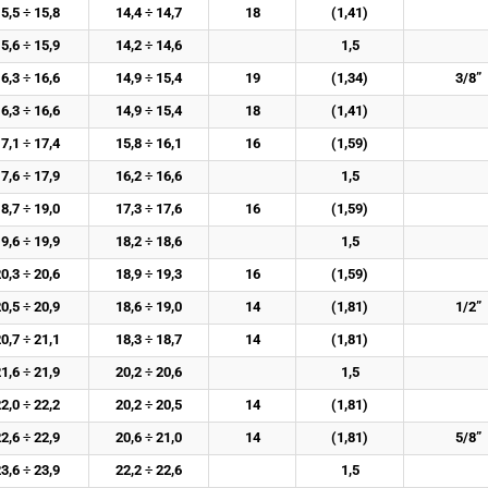
5,5 ÷ 15,8
14,4 ÷ 14,7
18
(1,41)
5,6 ÷ 15,9
14,2 ÷ 14,6
1,5
6,3 ÷ 16,6
14,9 ÷ 15,4
19
(1,34)
3/8”
6,3 ÷ 16,6
14,9 ÷ 15,4
18
(1,41)
7,1 ÷ 17,4
15,8 ÷ 16,1
16
(1,59)
7,6 ÷ 17,9
16,2 ÷ 16,6
1,5
8,7 ÷ 19,0
17,3 ÷ 17,6
16
(1,59)
9,6 ÷ 19,9
18,2 ÷ 18,6
1,5
0,3 ÷ 20,6
18,9 ÷ 19,3
16
(1,59)
0,5 ÷ 20,9
18,6 ÷ 19,0
14
(1,81)
1/2”
0,7 ÷ 21,1
18,3 ÷ 18,7
14
(1,81)
1,6 ÷ 21,9
20,2 ÷ 20,6
1,5
2,0 ÷ 22,2
20,2 ÷ 20,5
14
(1,81)
2,6 ÷ 22,9
20,6 ÷ 21,0
14
(1,81)
5/8”
3,6 ÷ 23,9
22,2 ÷ 22,6
1,5