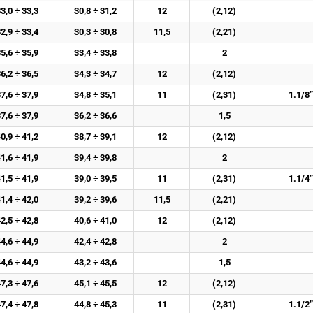
3,0 ÷ 33,3
30,8 ÷ 31,2
12
(2,12)
2,9 ÷ 33,4
30,3 ÷ 30,8
11,5
(2,21)
5,6 ÷ 35,9
33,4 ÷ 33,8
2
6,2 ÷ 36,5
34,3 ÷ 34,7
12
(2,12)
7,6 ÷ 37,9
34,8 ÷ 35,1
11
(2,31)
1.1/8”
7,6 ÷ 37,9
36,2 ÷ 36,6
1,5
0,9 ÷ 41,2
38,7 ÷ 39,1
12
(2,12)
1,6 ÷ 41,9
39,4 ÷ 39,8
2
1,5 ÷ 41,9
39,0 ÷ 39,5
11
(2,31)
1.1/4”
1,4 ÷ 42,0
39,2 ÷ 39,6
11,5
(2,21)
2,5 ÷ 42,8
40,6 ÷ 41,0
12
(2,12)
4,6 ÷ 44,9
42,4 ÷ 42,8
2
4,6 ÷ 44,9
43,2 ÷ 43,6
1,5
7,3 ÷ 47,6
45,1 ÷ 45,5
12
(2,12)
7,4 ÷ 47,8
44,8 ÷ 45,3
11
(2,31)
1.1/2”