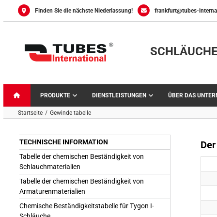
Skip
Finden Sie die nächste Niederlassung!
frankfurt@tubes-interna
to
content
SCHLÄUCHE
PRODUKTE
DIENSTLEISTUNGEN
ÜBER DAS UNTE
Startseite
Gewinde tabelle
TECHNISCHE INFORMATION
Der
Tabelle der chemischen Beständigkeit von
Schlauchmaterialien
Tabelle der chemischen Beständigkeit von
Armaturenmaterialien
Chemische Beständigkeitstabelle für Tygon I-
Schläuche