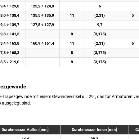
9,4 ÷ 129,8
123,2 ÷ 124,0
6
8,0 ÷ 138,4
135,5 ÷ 135,9
11
(2,31)
5”
9,4 ÷ 139,7
127,5 ÷ 127,9
9,7
9,8 ÷ 141,3
8
(3,175)
3,4 ÷ 163,8
160,9 ÷ 161,4
11
(2,31)
6”
7,8 ÷ 168,3
8
(3,175)
8,5 ÷ 219,0
8
(3,175)
pezgewinde
Trapezgewinde mit einem Gewindewinkel α = 29°, das für Armaturen ver
 ausgelegt sind.
Durchmesser Außen [mm]
Durchmesser Innen [mm]
Gä
44,4
38,2