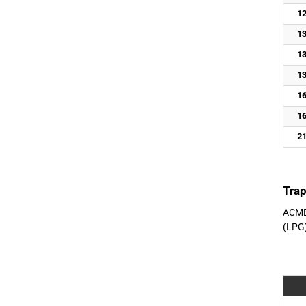
12
13
13
13
16
16
21
Tra
ACME-
(LPG)