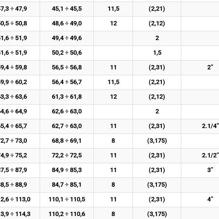
7,3 ÷ 47,9
45,1 ÷ 45,5
11,5
(2,21)
0,5 ÷ 50,8
48,6 ÷ 49,0
12
(2,12)
1,6 ÷ 51,9
49,4 ÷ 49,6
2
1,6 ÷ 51,9
50,2 ÷ 50,6
1,5
9,4 ÷ 59,8
56,5 ÷ 56,8
11
(2,31)
2”
9,9 ÷ 60,2
56,4 ÷ 56,7
11,5
(2,21)
3,3 ÷ 63,6
61,3 ÷ 61,8
12
(2,12)
4,6 ÷ 64,9
62,6 ÷ 63,0
2
5,4 ÷ 65,7
62,7 ÷ 63,0
11
(2,31)
2.1/4”
2,7 ÷ 73,0
68,8 ÷ 69,1
8
(3,175)
4,9 ÷ 75,2
72,2 ÷ 72,5
11
(2,31)
2.1/2”
7,5 ÷ 87,9
84,9 ÷ 85,3
11
(2,31)
3”
8,5 ÷ 88,9
84,7 ÷ 85,1
8
(3,175)
2,6 ÷ 113,0
110,1 ÷ 110,5
11
(2,31)
4”
3,9 ÷ 114,3
110,2 ÷ 110,6
8
(3,175)