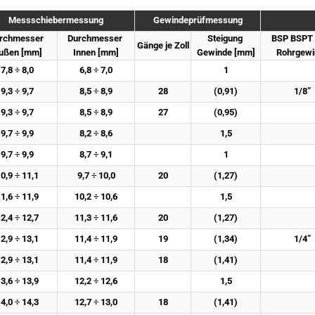
Messschiebermessung
Gewindeprüfmessung
rchmesser 
Durchmesser 
Steigung 
BSP BSPT 
Gänge je Zoll
ußen [mm]
Innen [mm]
Gewinde [mm]
Rohrgewi
7,8 ÷ 8,0
6,8 ÷ 7,0
1
9,3 ÷ 9,7
8,5 ÷ 8,9
28
(0,91)
1/8”
9,3 ÷ 9,7
8,5 ÷ 8,9
27
(0,95)
9,7 ÷ 9,9
8,2 ÷ 8,6
1,5
9,7 ÷ 9,9
8,7 ÷ 9,1
1
0,9 ÷ 11,1
9,7 ÷ 10,0
20
(1,27)
1,6 ÷ 11,9
10,2 ÷ 10,6
1,5
2,4 ÷ 12,7
11,3 ÷ 11,6
20
(1,27)
2,9 ÷ 13,1
11,4 ÷ 11,9
19
(1,34)
1/4”
2,9 ÷ 13,1
11,4 ÷ 11,9
18
(1,41)
3,6 ÷ 13,9
12,2 ÷ 12,6
1,5
4,0 ÷ 14,3
12,7 ÷ 13,0
18
(1,41)