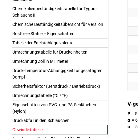
Chemikalienbeständigkeitstabelle für Tygon-
Schläuche II
Chemische Beständigkeitsübersicht für Versilon
Rostfreie Stähle – Eigenschaften
Tabelle der Edelstahläquivalente
Umrechnungstabelle für Druckeinheiten
Umrechnung Zoll in Millimeter
Druck-Temperatur-Abhängigkeit für gesättigten
Dampf
Sicherheitsfaktor (Berstdruck / Betriebsdruck)
Umrechnungstabelle (°C / °F)
V-g
Eigenschaften von PVC- und PA-Schläuchen
(Nylon)
P
– S
α
= 6
Druckabfall in den Schläuchen
α
= 5
Gewinde tabelle