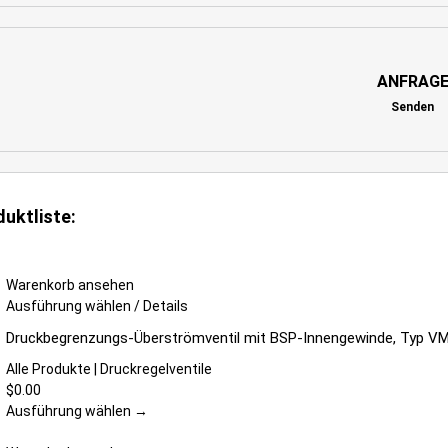
ANFRAG
Senden
duktliste:
Warenkorb ansehen
Dieses
Ausführung wählen
/
Details
Produkt
Druckbegrenzungs-Überströmventil mit BSP-Innengewinde, Typ V
weist
mehrere
Alle Produkte | Druckregelventile
Varianten
$
0.00
auf.
Ausführung wählen →
Die