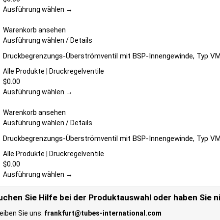
werden
auf.
Ausführung wählen →
Die
Optionen
Warenkorb ansehen
können
Dieses
Ausführung wählen
/
Details
auf
Produkt
Druckbegrenzungs-Überströmventil mit BSP-Innengewinde, Typ V
der
weist
Produktseite
mehrere
Alle Produkte | Druckregelventile
gewählt
Varianten
$
0.00
werden
auf.
Ausführung wählen →
Die
Optionen
Warenkorb ansehen
können
Dieses
Ausführung wählen
/
Details
auf
Produkt
Druckbegrenzungs-Überströmventil mit BSP-Innengewinde, Typ V
der
weist
Produktseite
mehrere
Alle Produkte | Druckregelventile
gewählt
Varianten
$
0.00
werden
auf.
Ausführung wählen →
Die
Optionen
uchen Sie Hilfe bei der Produktauswahl oder haben Sie n
können
eiben Sie uns:
frankfurt@tubes-international.com
auf