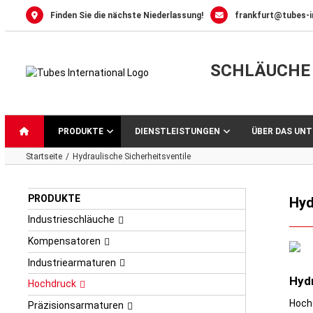
Skip
Finden Sie die nächste Niederlassung!
frankfurt@tubes-i
to
content
SCHLÄUCHE 
PRODUKTE
DIENSTLEISTUNGEN
ÜBER DAS UN
Startseite
Hydraulische Sicherheitsventile
PRODUKTE
Hyd
Industrieschläuche
Kompensatoren
Industriearmaturen
Hydr
Hochdruck
Hoch
Präzisionsarmaturen