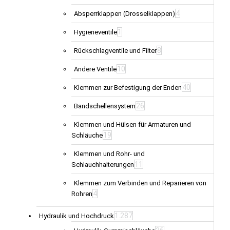
4
Absperrklappen (Drosselklappen)
1
Hygieneventile
8
Rückschlagventile und Filter
10
Andere Ventile
40
Klemmen zur Befestigung der Enden
26
Bandschellensystem
Klemmen und Hülsen für Armaturen und
19
Schläuche
Klemmen und Rohr- und
11
Schlauchhalterungen
Klemmen zum Verbinden und Reparieren von
4
Rohren
1.287
Hydraulik und Hochdruck