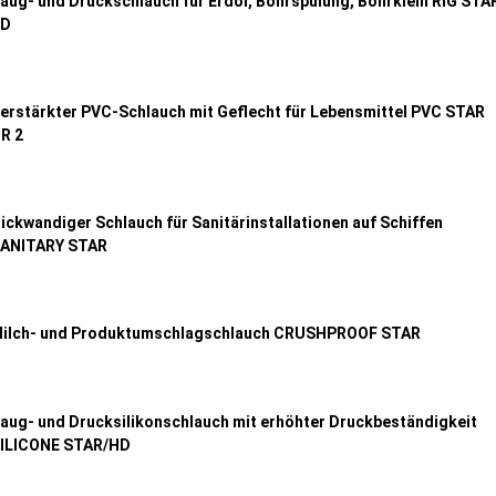
aug- und Druckschlauch für Erdöl, Bohrspülung, Bohrklein RIG STA
SD
erstärkter PVC-Schlauch mit Geflecht für Lebensmittel PVC STAR
R 2
ickwandiger Schlauch für Sanitärinstallationen auf Schiffen
ANITARY STAR
ilch- und Produktumschlagschlauch CRUSHPROOF STAR
aug- und Drucksilikonschlauch mit erhöhter Druckbeständigkeit
ILICONE STAR/HD