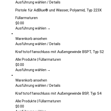
können
Dieses
Ausführung wählen
/
Details
auf
Produkt
Pistole für AdBlue® und Wasser, Polyamid, Typ 223X
der
weist
Produktseite
mehrere
Füllarmaturen
gewählt
Varianten
$
0.00
werden
auf.
Ausführung wählen →
Die
Optionen
Warenkorb ansehen
können
Dieses
Ausführung wählen
/
Details
auf
Produkt
Kraftstoffanschluss mit Außengewinde BSPT, Typ S2
der
weist
Produktseite
mehrere
Alle Produkte | Füllarmaturen
gewählt
Varianten
$
0.00
werden
auf.
Ausführung wählen →
Die
Optionen
Warenkorb ansehen
können
Dieses
Ausführung wählen
/
Details
auf
Produkt
Kraftstoffanschluss mit Außengewinde BSP, Typ S4
der
weist
Produktseite
mehrere
Alle Produkte | Füllarmaturen
gewählt
Varianten
$
0.00