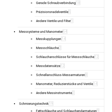
18
Gerade Schraubverbindung
5
Präzisionsnadelventile
1
Andere Ventile und Filter
64
Messsysteme und Manometer
14
Messkupplungen
2
Messschläuche
12
Schlauchanschlüsse für Messschläuche
12
Messdatensätze
8
Schnellanschluss-Messarmaturen
14
Manometer, Reduzierstücke und Ventile
2
Andere Messinstrumente
19
Schmierungstechnik
9
Fettschläuche und Schlauchendarmaturen