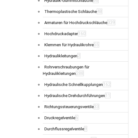
36
Hydraulik-Gummischläuche
48
Thermoplastische Schläuche
339
Armaturen für Hochdruckschläuche
160
Hochdruckadapter
55
Klemmen für Hydraulikrohre
2
Hydraulikleitungen
Rohrverschraubungen für
288
Hydraulikleitungen
162
Hydraulische Schnellkupplungen
11
Hydraulische Drehdurchführungen
33
Richtungssteuerungsventile
6
Druckregelventile
9
Durchflussregelventile