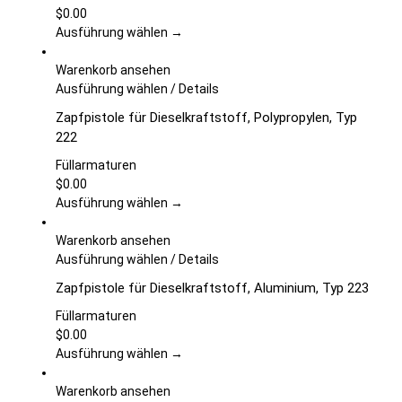
auf.
$
0.00
Die
Ausführung wählen →
Optionen
können
Warenkorb ansehen
auf
Dieses
Ausführung wählen
/
Details
der
Produkt
Zapfpistole für Dieselkraftstoff, Polypropylen, Typ
Produktseite
weist
222
gewählt
mehrere
werden
Varianten
Füllarmaturen
auf.
$
0.00
Die
Ausführung wählen →
Optionen
können
Warenkorb ansehen
auf
Dieses
Ausführung wählen
/
Details
der
Produkt
Zapfpistole für Dieselkraftstoff, Aluminium, Typ 223
Produktseite
weist
gewählt
mehrere
Füllarmaturen
werden
Varianten
$
0.00
auf.
Ausführung wählen →
Die
Optionen
Warenkorb ansehen