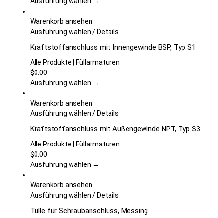
werden
auf.
Ausführung wählen →
Die
Optionen
Warenkorb ansehen
können
Dieses
Ausführung wählen
/
Details
auf
Produkt
Kraftstoffanschluss mit Innengewinde BSP, Typ S1
der
weist
Produktseite
mehrere
Alle Produkte | Füllarmaturen
gewählt
Varianten
$
0.00
werden
auf.
Ausführung wählen →
Die
Optionen
Warenkorb ansehen
können
Dieses
Ausführung wählen
/
Details
auf
Produkt
Kraftstoffanschluss mit Außengewinde NPT, Typ S3
der
weist
Produktseite
mehrere
Alle Produkte | Füllarmaturen
gewählt
Varianten
$
0.00
werden
auf.
Ausführung wählen →
Die
Optionen
Warenkorb ansehen
können
Dieses
Ausführung wählen
/
Details
auf
Produkt
Tülle für Schraubanschluss, Messing
der
weist