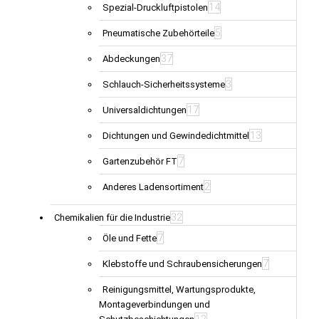
14
Spezial-Druckluftpistolen
5
Pneumatische Zubehörteile
37
Abdeckungen
3
Schlauch-Sicherheitssysteme
17
Universaldichtungen
13
Dichtungen und Gewindedichtmittel
7
Gartenzubehör FT
2
Anderes Ladensortiment
32
Chemikalien für die Industrie
7
Öle und Fette
7
Klebstoffe und Schraubensicherungen
Reinigungsmittel, Wartungsprodukte,
Montageverbindungen und
12