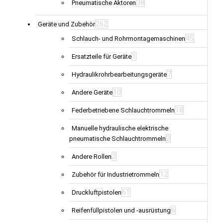
38
Pneumatische Aktoren
262
Geräte und Zubehör
45
Schlauch- und Rohrmontagemaschinen
1
Ersatzteile für Geräte
7
Hydraulikrohrbearbeitungsgeräte
10
Andere Geräte
18
Federbetriebene Schlauchtrommeln
Manuelle hydraulische elektrische
2
pneumatische Schlauchtrommeln
2
Andere Rollen
12
Zubehör für Industrietrommeln
61
Druckluftpistolen
6
Reifenfüllpistolen und -ausrüstung