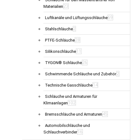
23
Materialien
69
Luftkanäle und Lüftungsschläuche
2
Stahlschläuche
28
PTFE-Schläuche
11
Silikonschläuche
26
TYGON® Schläuche
2
Schwimmende Schläuche und Zubehör
14
Technische Gasschläuche
Schläuche und Armaturen für
102
Klimaanlagen
45
Bremsschläuche und Armaturen
Automobilschläuche und
16
Schlauchverbinder