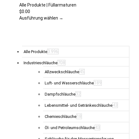
Produktseite
mehrere
Alle Produkte | Füllarmaturen
gewählt
Varianten
$
0.00
werden
auf.
Ausführung wählen →
Die
Optionen
können
auf
der
3.996
Alle Produkte
Produktseite
708
Industrieschläuche
gewählt
werden
45
Allzweckschläuche
189
Luft- und Wasserschläuche
32
Dampfschläuche
43
Lebensmittel- und Getränkeschläuche
18
Chemieschläuche
43
Öl- und Petroleumschläuche
Schläuche für den Massentransfer von