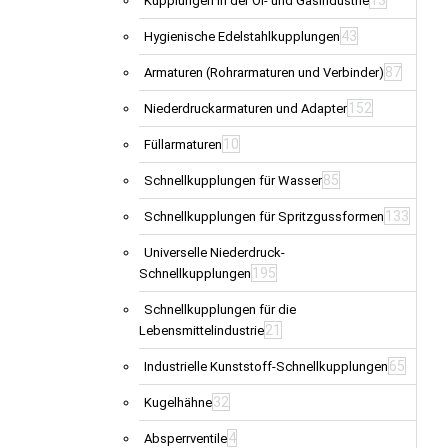
Kupplungen in der Öl- und Gasindustrie
43
Hygienische Edelstahlkupplungen
87
Armaturen (Rohrarmaturen und Verbinder)
152
Niederdruckarmaturen und Adapter
10
Füllarmaturen
85
Schnellkupplungen für Wasser
133
Schnellkupplungen für Spritzgussformen
Universelle Niederdruck-
195
Schnellkupplungen
Schnellkupplungen für die
21
Lebensmittelindustrie
65
Industrielle Kunststoff-Schnellkupplungen
32
Kugelhähne
4
Absperrventile