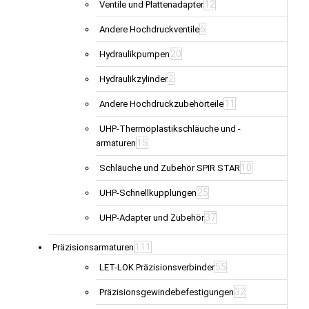
12
Ventile und Plattenadapter
6
Andere Hochdruckventile
20
Hydraulikpumpen
2
Hydraulikzylinder
11
Andere Hochdruckzubehörteile
UHP-Thermoplastikschläuche und -
15
armaturen
10
Schläuche und Zubehör SPIR STAR
25
UHP-Schnellkupplungen
37
UHP-Adapter und Zubehör
111
Präzisionsarmaturen
55
LET-LOK Präzisionsverbinder
32
Präzisionsgewindebefestigungen