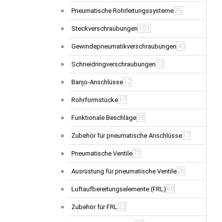
26
Pneumatische Rohrleitungssysteme
101
Steckverschraubungen
40
Gewindepneumatikverschraubungen
12
Schneidringverschraubungen
12
Banjo-Anschlüsse
17
Rohrformstücke
38
Funktionale Beschläge
17
Zubehör für pneumatische Anschlüsse
71
Pneumatische Ventile
26
Ausrüstung für pneumatische Ventile
88
Luftaufbereitungselemente (FRL)
22
Zubehör für FRL