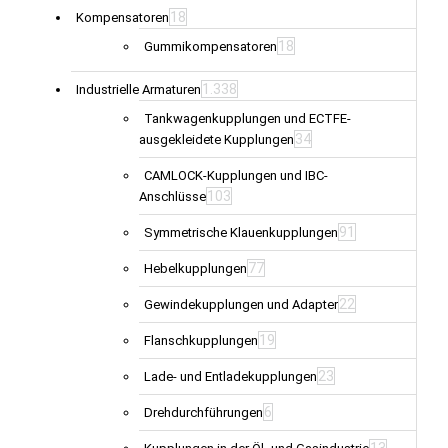
18
Kompensatoren
18
Gummikompensatoren
1.338
Industrielle Armaturen
Tankwagenkupplungen und ECTFE-
34
ausgekleidete Kupplungen
CAMLOCK-Kupplungen und IBC-
103
Anschlüsse
91
Symmetrische Klauenkupplungen
77
Hebelkupplungen
22
Gewindekupplungen und Adapter
19
Flanschkupplungen
23
Lade- und Entladekupplungen
6
Drehdurchführungen
13