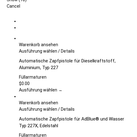
Cancel
Warenkorb ansehen
Dieses
Ausführung wählen
/
Details
Produkt
Automatische Zapfpistole für Dieselkraftstoff,
weist
Aluminium, Typ 227
mehrere
Varianten
Füllarmaturen
auf.
$
0.00
Die
Ausführung wählen →
Optionen
können
Warenkorb ansehen
auf
Dieses
Ausführung wählen
/
Details
der
Produkt
Automatische Zapfpistole für AdBlue® und Wasser
Produktseite
weist
Typ 227X, Edelstahl
gewählt
mehrere
werden
Varianten
Füllarmaturen