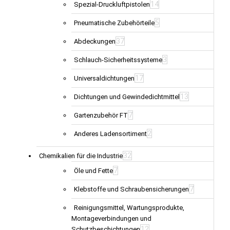
14
Spezial-Druckluftpistolen
5
Pneumatische Zubehörteile
37
Abdeckungen
3
Schlauch-Sicherheitssysteme
17
Universaldichtungen
13
Dichtungen und Gewindedichtmittel
7
Gartenzubehör FT
2
Anderes Ladensortiment
32
Chemikalien für die Industrie
7
Öle und Fette
7
Klebstoffe und Schraubensicherungen
Reinigungsmittel, Wartungsprodukte,
Montageverbindungen und
12
Schutzbeschichtungen