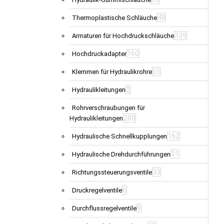
48
Thermoplastische Schläuche
339
Armaturen für Hochdruckschläuche
160
Hochdruckadapter
55
Klemmen für Hydraulikrohre
2
Hydraulikleitungen
Rohrverschraubungen für
288
Hydraulikleitungen
162
Hydraulische Schnellkupplungen
11
Hydraulische Drehdurchführungen
33
Richtungssteuerungsventile
6
Druckregelventile
9
Durchflussregelventile