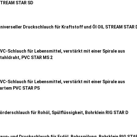
TREAM STAR SD
niverseller Druckschlauch für Kraftstoff und Öl OIL STREAM STAR 
VC-Schlauch für Lebensmittel, verstärkt mit einer Spirale aus
tahldraht, PVC STAR MS 2
VC-Schlauch für Lebensmittel, verstärkt mit einer Spirale aus
artem PVC STAR PS
örderschlauch für Rohöl, Spülflüssigkeit, Bohrklein RIG STAR D
aug- und Druckschlauch für Erdöl, Bohrspülung, Bohrklein RIG STA