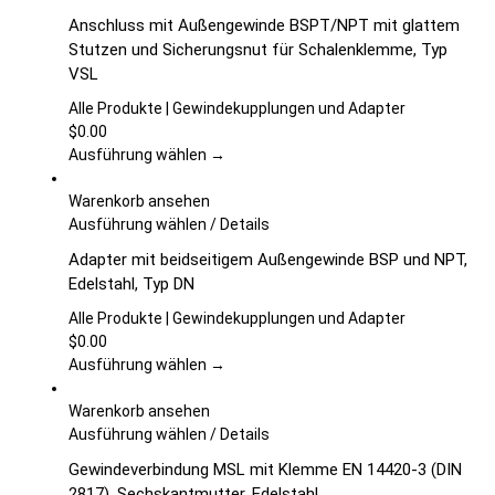
der
Produkt
Anschluss mit Außengewinde BSPT/NPT mit glattem
Produktseite
weist
Stutzen und Sicherungsnut für Schalenklemme, Typ
gewählt
mehrere
VSL
werden
Varianten
auf.
Alle Produkte | Gewindekupplungen und Adapter
Die
$
0.00
Optionen
Ausführung wählen →
können
auf
Warenkorb ansehen
der
Dieses
Ausführung wählen
/
Details
Produktseite
Produkt
Adapter mit beidseitigem Außengewinde BSP und NPT,
gewählt
weist
Edelstahl, Typ DN
werden
mehrere
Varianten
Alle Produkte | Gewindekupplungen und Adapter
auf.
$
0.00
Die
Ausführung wählen →
Optionen
können
Warenkorb ansehen
auf
Dieses
Ausführung wählen
/
Details
der
Produkt
Gewindeverbindung MSL mit Klemme EN 14420-3 (DIN
Produktseite
weist
2817), Sechskantmutter, Edelstahl