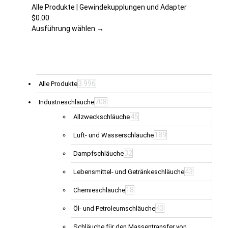
auf.
Alle Produkte | Gewindekupplungen und Adapter
Die
$
0.00
Optionen
Ausführung wählen →
können
auf
der
Produktseite
gewählt
3.996
Alle Produkte
werden
708
Industrieschläuche
45
Allzweckschläuche
189
Luft- und Wasserschläuche
32
Dampfschläuche
43
Lebensmittel- und Getränkeschläuche
18
Chemieschläuche
43
Öl- und Petroleumschläuche
Schläuche für den Massentransfer von