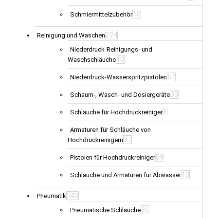
10
Schmiermittelzubehör
224
Reinigung und Waschen
Niederdruck-Reinigungs- und
10
Waschschläuche
67
Niederdruck-Wasserspritzpistolen
33
Schaum-, Wasch- und Dosiergeräte
8
Schläuche für Hochdruckreiniger
Armaturen für Schläuche von
37
Hochdruckreinigern
59
Pistolen für Hochdruckreiniger
10
Schläuche und Armaturen für Abwasser
543
Pneumatik
35
Pneumatische Schläuche