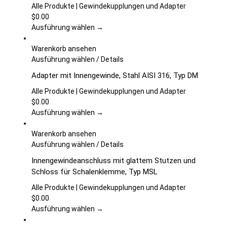
Varianten
Alle Produkte | Gewindekupplungen und Adapter
auf.
$
0.00
Die
Ausführung wählen →
Optionen
können
Warenkorb ansehen
auf
Dieses
Ausführung wählen
/
Details
der
Produkt
Adapter mit Innengewinde, Stahl AISI 316, Typ DM
Produktseite
weist
gewählt
mehrere
Alle Produkte | Gewindekupplungen und Adapter
werden
Varianten
$
0.00
auf.
Ausführung wählen →
Die
Optionen
Warenkorb ansehen
können
Dieses
Ausführung wählen
/
Details
auf
Produkt
Innengewindeanschluss mit glattem Stutzen und
der
weist
Schloss für Schalenklemme, Typ MSL
Produktseite
mehrere
gewählt
Varianten
Alle Produkte | Gewindekupplungen und Adapter
werden
auf.
$
0.00
Die
Ausführung wählen →
Optionen