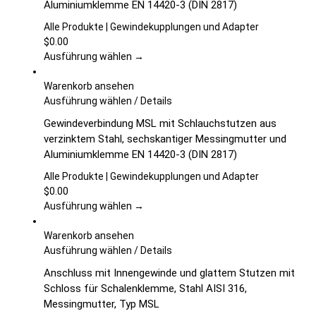
Aluminiumklemme EN 14420-3 (DIN 2817)
werden
Varianten
auf.
Alle Produkte | Gewindekupplungen und Adapter
Die
$
0.00
Optionen
Ausführung wählen →
können
auf
Warenkorb ansehen
der
Dieses
Ausführung wählen
/
Details
Produktseite
Produkt
Gewindeverbindung MSL mit Schlauchstutzen aus
gewählt
weist
verzinktem Stahl, sechskantiger Messingmutter und
werden
mehrere
Aluminiumklemme EN 14420-3 (DIN 2817)
Varianten
auf.
Alle Produkte | Gewindekupplungen und Adapter
Die
$
0.00
Optionen
Ausführung wählen →
können
auf
Warenkorb ansehen
der
Dieses
Ausführung wählen
/
Details
Produktseite
Produkt
Anschluss mit Innengewinde und glattem Stutzen mit
gewählt
weist
Schloss für Schalenklemme, Stahl AISI 316,
werden
mehrere
Messingmutter, Typ MSL
Varianten