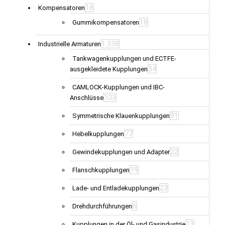
18
Kompensatoren
18
Gummikompensatoren
1.338
Industrielle Armaturen
Tankwagenkupplungen und ECTFE-
34
ausgekleidete Kupplungen
CAMLOCK-Kupplungen und IBC-
103
Anschlüsse
91
Symmetrische Klauenkupplungen
77
Hebelkupplungen
22
Gewindekupplungen und Adapter
19
Flanschkupplungen
23
Lade- und Entladekupplungen
6
Drehdurchführungen
13
Kupplungen in der Öl- und Gasindustrie