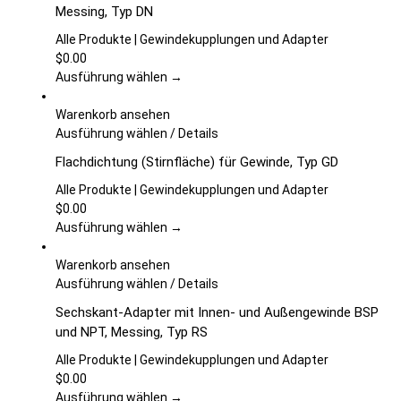
Messing, Typ DN
gewählt
mehrere
werden
Varianten
Alle Produkte | Gewindekupplungen und Adapter
auf.
$
0.00
Die
Ausführung wählen →
Optionen
können
Warenkorb ansehen
auf
Dieses
Ausführung wählen
/
Details
der
Produkt
Flachdichtung (Stirnfläche) für Gewinde, Typ GD
Produktseite
weist
gewählt
mehrere
Alle Produkte | Gewindekupplungen und Adapter
werden
Varianten
$
0.00
auf.
Ausführung wählen →
Die
Optionen
Warenkorb ansehen
können
Dieses
Ausführung wählen
/
Details
auf
Produkt
Sechskant-Adapter mit Innen- und Außengewinde BSP
der
weist
und NPT, Messing, Typ RS
Produktseite
mehrere
gewählt
Varianten
Alle Produkte | Gewindekupplungen und Adapter
werden
auf.
$
0.00
Die
Ausführung wählen →