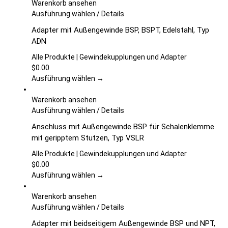
können
Warenkorb ansehen
auf
Dieses
Ausführung wählen
/
Details
der
Produkt
Adapter mit Außengewinde BSP, BSPT, Edelstahl, Typ
Produktseite
weist
ADN
gewählt
mehrere
werden
Varianten
Alle Produkte | Gewindekupplungen und Adapter
auf.
$
0.00
Die
Ausführung wählen →
Optionen
können
Warenkorb ansehen
auf
Dieses
Ausführung wählen
/
Details
der
Produkt
Anschluss mit Außengewinde BSP für Schalenklemme
Produktseite
weist
mit geripptem Stutzen, Typ VSLR
gewählt
mehrere
werden
Varianten
Alle Produkte | Gewindekupplungen und Adapter
auf.
$
0.00
Die
Ausführung wählen →
Optionen
können
Warenkorb ansehen
auf
Dieses
Ausführung wählen
/
Details
der
Produkt
Adapter mit beidseitigem Außengewinde BSP und NPT,
Produktseite
weist