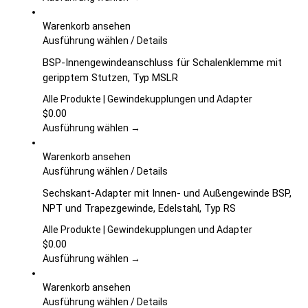
Optionen
können
Warenkorb ansehen
auf
Dieses
Ausführung wählen
/
Details
der
Produkt
BSP-Innengewindeanschluss für Schalenklemme mit
Produktseite
weist
geripptem Stutzen, Typ MSLR
gewählt
mehrere
werden
Varianten
Alle Produkte | Gewindekupplungen und Adapter
auf.
$
0.00
Die
Ausführung wählen →
Optionen
können
Warenkorb ansehen
auf
Dieses
Ausführung wählen
/
Details
der
Produkt
Sechskant-Adapter mit Innen- und Außengewinde BSP,
Produktseite
weist
NPT und Trapezgewinde, Edelstahl, Typ RS
gewählt
mehrere
werden
Varianten
Alle Produkte | Gewindekupplungen und Adapter
auf.
$
0.00
Die
Ausführung wählen →
Optionen
können
Warenkorb ansehen
auf
Dieses
Ausführung wählen
/
Details