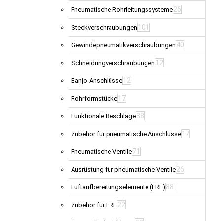
26
Pneumatische Rohrleitungssysteme
101
Steckverschraubungen
40
Gewindepneumatikverschraubungen
12
Schneidringverschraubungen
12
Banjo-Anschlüsse
17
Rohrformstücke
38
Funktionale Beschläge
17
Zubehör für pneumatische Anschlüsse
71
Pneumatische Ventile
26
Ausrüstung für pneumatische Ventile
88
Luftaufbereitungselemente (FRL)
22
Zubehör für FRL