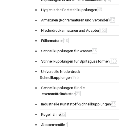
43
Hygienische Edelstahlkupplungen
87
Armaturen (Rohrarmaturen und Verbinder)
152
Niederdruckarmaturen und Adapter
10
Füllarmaturen
85
Schnellkupplungen für Wasser
133
Schnellkupplungen für Spritzgussformen
Universelle Niederdruck-
195
Schnellkupplungen
Schnellkupplungen für die
21
Lebensmittelindustrie
65
Industrielle Kunststoff-Schnellkupplungen
32
Kugelhähne
4
Absperrventile