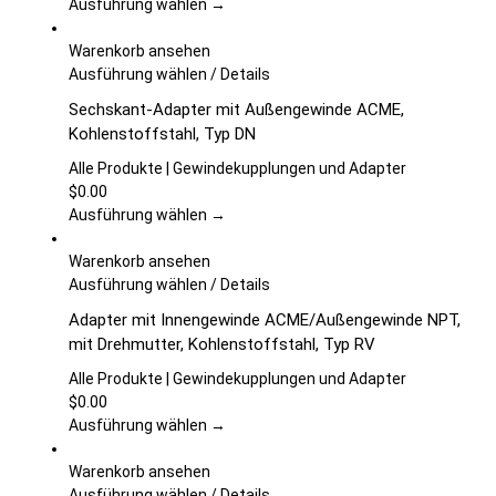
Die
Ausführung wählen →
Optionen
können
Warenkorb ansehen
auf
Dieses
Ausführung wählen
/
Details
der
Produkt
Sechskant-Adapter mit Außengewinde ACME,
Produktseite
weist
Kohlenstoffstahl, Typ DN
gewählt
mehrere
werden
Varianten
Alle Produkte | Gewindekupplungen und Adapter
auf.
$
0.00
Die
Ausführung wählen →
Optionen
können
Warenkorb ansehen
auf
Dieses
Ausführung wählen
/
Details
der
Produkt
Adapter mit Innengewinde ACME/Außengewinde NPT,
Produktseite
weist
mit Drehmutter, Kohlenstoffstahl, Typ RV
gewählt
mehrere
werden
Varianten
Alle Produkte | Gewindekupplungen und Adapter
auf.
$
0.00
Die
Ausführung wählen →
Optionen
können
Warenkorb ansehen
auf
Dieses
Ausführung wählen
/
Details