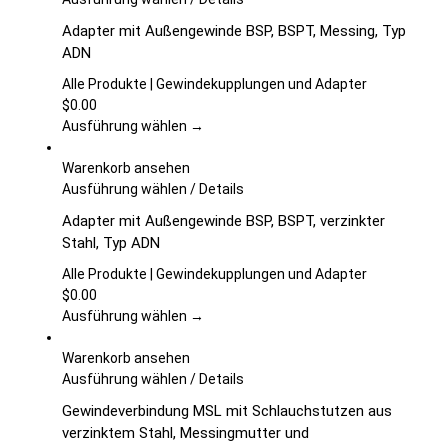
der
Produkt
Adapter mit Außengewinde BSP, BSPT, Messing, Typ
Produktseite
weist
ADN
gewählt
mehrere
werden
Varianten
Alle Produkte | Gewindekupplungen und Adapter
auf.
$
0.00
Die
Ausführung wählen →
Optionen
können
Warenkorb ansehen
auf
Dieses
Ausführung wählen
/
Details
der
Produkt
Adapter mit Außengewinde BSP, BSPT, verzinkter
Produktseite
weist
Stahl, Typ ADN
gewählt
mehrere
werden
Varianten
Alle Produkte | Gewindekupplungen und Adapter
auf.
$
0.00
Die
Ausführung wählen →
Optionen
können
Warenkorb ansehen
auf
Dieses
Ausführung wählen
/
Details
der
Produkt
Gewindeverbindung MSL mit Schlauchstutzen aus
Produktseite
weist
verzinktem Stahl, Messingmutter und
gewählt
mehrere