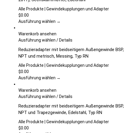
gewählt
mehrere
werden
Varianten
Alle Produkte | Gewindekupplungen und Adapter
auf.
$
0.00
Die
Ausführung wählen →
Optionen
können
Warenkorb ansehen
auf
Dieses
Ausführung wählen
/
Details
der
Produkt
Reduzieradapter mit beidseitigem Außengewinde BSP,
Produktseite
weist
NPT und metrisch, Messing, Typ RN
gewählt
mehrere
werden
Varianten
Alle Produkte | Gewindekupplungen und Adapter
auf.
$
0.00
Die
Ausführung wählen →
Optionen
können
Warenkorb ansehen
auf
Dieses
Ausführung wählen
/
Details
der
Produkt
Reduzieradapter mit beidseitigem Außengewinde BSP,
Produktseite
weist
NPT und Trapezgewinde, Edelstahl, Typ RN
gewählt
mehrere
werden
Varianten
Alle Produkte | Gewindekupplungen und Adapter
auf.
$
0.00