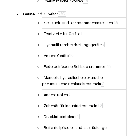
38
Pneumatische Aktoren
262
Geräte und Zubehör
45
Schlauch- und Rohrmontagemaschinen
1
Ersatzteile für Geräte
7
Hydraulikrohrbearbeitungsgeräte
10
Andere Geräte
18
Federbetriebene Schlauchtrommeln
Manuelle hydraulische elektrische
2
pneumatische Schlauchtrommeln
2
Andere Rollen
12
Zubehör für Industrietrommeln
61
Druckluftpistolen
6
Reifenfüllpistolen und -ausrüstung