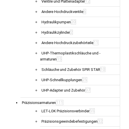
12
Ventile und Plattenadapter
6
Andere Hochdruckventile
20
Hydraulikpumpen
2
Hydraulikzylinder
11
Andere Hochdruckzubehörteile
UHP-Thermoplastikschläuche und -
15
armaturen
10
Schläuche und Zubehör SPIR STAR
25
UHP-Schnellkupplungen
37
UHP-Adapter und Zubehör
111
Präzisionsarmaturen
55
LET-LOK Präzisionsverbinder
32
Präzisionsgewindebefestigungen