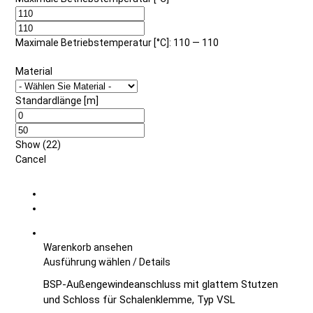
Maximale Betriebstemperatur [°C]: 110 — 110
Material
Standardlänge [m]
Show
(
22
)
Cancel
Warenkorb ansehen
Dieses
Ausführung wählen
/
Details
Produkt
BSP-Außengewindeanschluss mit glattem Stutzen
weist
und Schloss für Schalenklemme, Typ VSL
mehrere