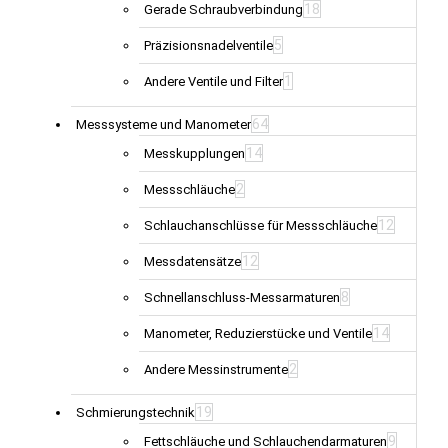
18
Gerade Schraubverbindung
5
Präzisionsnadelventile
1
Andere Ventile und Filter
64
Messsysteme und Manometer
14
Messkupplungen
2
Messschläuche
12
Schlauchanschlüsse für Messschläuche
12
Messdatensätze
8
Schnellanschluss-Messarmaturen
14
Manometer, Reduzierstücke und Ventile
2
Andere Messinstrumente
19
Schmierungstechnik
9
Fettschläuche und Schlauchendarmaturen