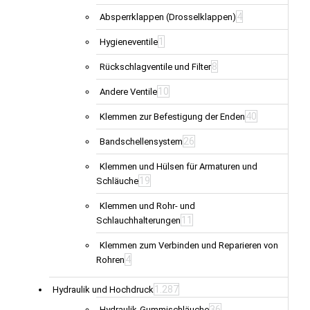
4
Absperrklappen (Drosselklappen)
1
Hygieneventile
8
Rückschlagventile und Filter
10
Andere Ventile
40
Klemmen zur Befestigung der Enden
26
Bandschellensystem
Klemmen und Hülsen für Armaturen und
19
Schläuche
Klemmen und Rohr- und
11
Schlauchhalterungen
Klemmen zum Verbinden und Reparieren von
4
Rohren
1.287
Hydraulik und Hochdruck
36
Hydraulik-Gummischläuche