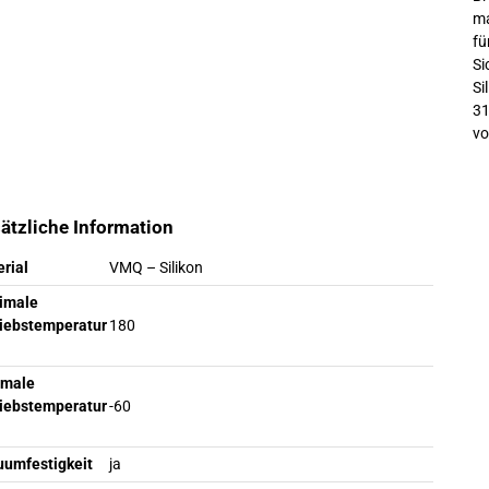
ma
f
Si
Si
31
vo
ätzliche Information
rial
VMQ – Silikon
imale
riebstemperatur
180
imale
riebstemperatur
-60
uumfestigkeit
ja