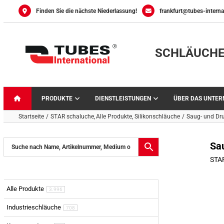
Skip
Finden Sie die nächste Niederlassung!
frankfurt@tubes-interna
to
content
SCHLÄUCHE
PRODUKTE
DIENSTLEISTUNGEN
ÜBER DAS UNTE
Startseite
STAR schaluche
Alle Produkte
Silikonschläuche
Saug- und Dr
Sa
STA
Alle Produkte
3.996
Industrieschläuche
708