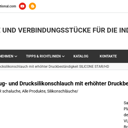
tional.com
 UND VERBINDUNGSSTÜCKE FÜR DIE IN
RNEHMEN
TIPPS & RICHTLINIEN
KATALOG
KONTAKTE
ucksilikonschlauch mit erhöhter Druckbeständigkeit SILICONE STAR/HD
ug- und Drucksilikonschlauch mit erhöhter Druck
R schaluche
,
Alle Produkte
,
Silikonschläuche
/
S
Pl
de
VI
Br