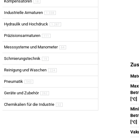
Kompensatoren
18
Industrielle Armaturen
1.338
Hydraulik und Hochdruck
1.287
Präzisionsarmaturen
111
Messsysteme und Manometer
64
Schmierungstechnik
19
Zus
Reinigung und Waschen
224
Mate
Pneumatik
543
Max
Bet
Geräte und Zubehör
262
[°C]
Chemikalien für die Industrie
32
Min
Bet
[°C]
Vak