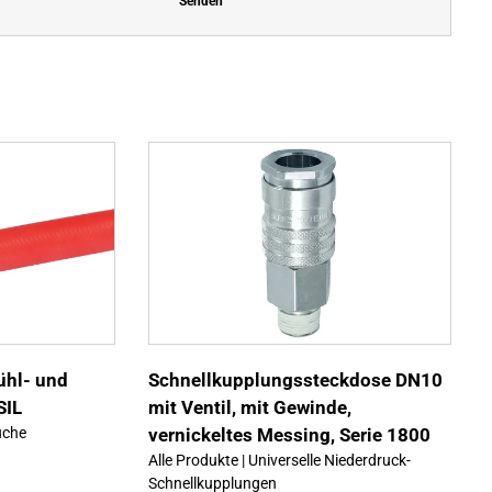
Senden
Dieses
Details
Produkt
weist
mehrere
Varianten
auf.
Die
Optionen
können
ühl- und
Schnellkupplungssteckdose DN10
auf
der
SIL
mit Ventil, mit Gewinde,
Produktseite
uche
vernickeltes Messing, Serie 1800
gewählt
werden
Alle Produkte | Universelle Niederdruck-
Schnellkupplungen