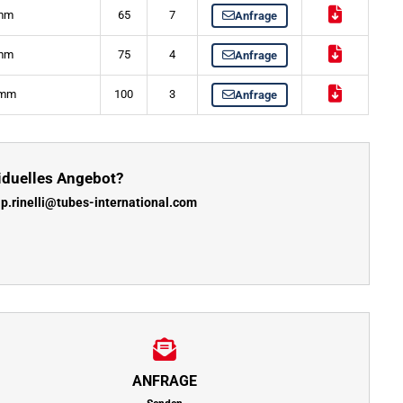
 mm
65
7
Anfrage
 mm
75
4
Anfrage
 mm
100
3
Anfrage
iduelles Angebot?
:
p.rinelli@tubes-international.com
ANFRAGE