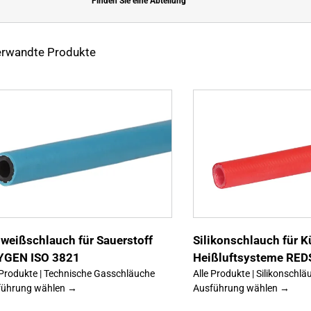
Finden Sie eine Abteilung
rwandte Produkte
Dieses
Ausführung
Details
Ausführung
Produkt
wählen
wählen
weist
mehrere
Varianten
auf.
Die
Optionen
können
weißschlauch für Sauerstoff
Silikonschlauch für K
auf
der
YGEN ISO 3821
Heißluftsysteme RED
Produktseite
 Produkte | Technische Gasschläuche
Alle Produkte | Silikonschlä
gewählt
werden
führung wählen →
Ausführung wählen →