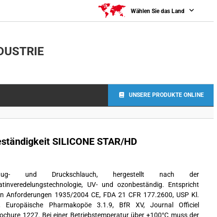
Wählen Sie das Land
DUSTRIE
UNSERE PRODUKTE ONLINE
beständigkeit SILICONE STAR/HD
aug- und Druckschlauch, hergestellt nach der
atinveredelungstechnologie, UV- und ozonbeständig. Entspricht
n Anforderungen 1935/2004 CE, FDA 21 CFR 177.2600, USP Kl.
, Europäische Pharmakopöe 3.1.9, BfR XV, Journal Officiel
ochure 1227. Bei einer Betriebstemperatur über +100°C muss der