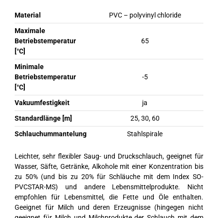
Material
PVC – polyvinyl chloride
Maximale
Betriebstemperatur
65
[°C]
Minimale
Betriebstemperatur
-5
[°C]
Vakuumfestigkeit
ja
Standardlänge [m]
25, 30, 60
Schlauchummantelung
Stahlspirale
Leichter, sehr flexibler Saug- und Druckschlauch, geeignet für
Wasser, Säfte, Getränke, Alkohole mit einer Konzentration bis
zu 50% (und bis zu 20% für Schläuche mit dem Index SO-
PVCSTAR-MS) und andere Lebensmittelprodukte. Nicht
empfohlen für Lebensmittel, die Fette und Öle enthalten.
Geeignet für Milch und deren Erzeugnisse (hingegen nicht
geeignet für Milch und Milchprodukte der Schlauch mit dem