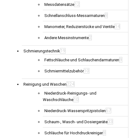
12
Messdatensätze
8
Schnellanschluss-Messarmaturen
14
Manometer, Reduzierstücke und Ventile
2
Andere Messinstrumente
19
Schmierungstechnik
9
Fettschläuche und Schlauchendarmaturen
10
Schmiermittelzubehör
224
Reinigung und Waschen
Niederdruck-Reinigungs- und
10
Waschschläuche
67
Niederdruck-Wasserspritzpistolen
33
Schaum-, Wasch- und Dosiergeräte
8
Schläuche für Hochdruckreiniger