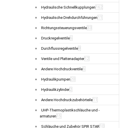
162
Hydraulische Schnellkupplungen
11
Hydraulische Drehdurchführungen
33
Richtungssteuerungsventile
6
Druckregelventile
9
Durchflussregelventile
12
Ventile und Plattenadapter
6
Andere Hochdruckventile
20
Hydraulikpumpen
2
Hydraulikzylinder
11
Andere Hochdruckzubehörteile
UHP-Thermoplastikschläuche und -
15
armaturen
10
Schläuche und Zubehör SPIR STAR