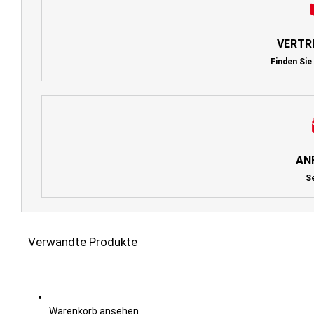
VERTR
Finden Sie
AN
S
Verwandte Produkte
Warenkorb ansehen