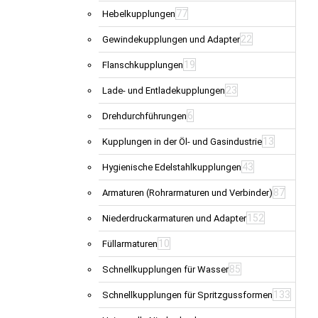
77
Hebelkupplungen
22
Gewindekupplungen und Adapter
19
Flanschkupplungen
23
Lade- und Entladekupplungen
6
Drehdurchführungen
13
Kupplungen in der Öl- und Gasindustrie
43
Hygienische Edelstahlkupplungen
87
Armaturen (Rohrarmaturen und Verbinder)
152
Niederdruckarmaturen und Adapter
10
Füllarmaturen
85
Schnellkupplungen für Wasser
133
Schnellkupplungen für Spritzgussformen