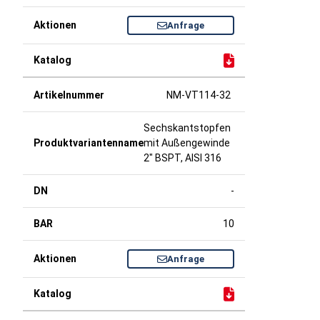
Anfrage
NM-VT114-32
Sechskantstopfen
mit Außengewinde
2" BSPT, AISI 316
-
10
Anfrage