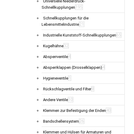
Universelle Niederdruck-
195
Schnellkupplungen
Schnellkupplungen für die
21
Lebensmittelindustrie
65
Industrielle Kunststoff-Schnellkupplungen
32
Kugelhähne
4
Absperrventile
4
Absperrklappen (Drosselklappen)
1
Hygieneventile
8
Rückschlagventile und Filter
10
Andere Ventile
40
Klemmen zur Befestigung der Enden
26
Bandschellensystem
Klemmen und Hülsen für Armaturen und