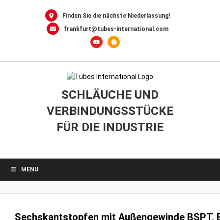
0
Skip
to
Finden Sie die nächste Niederlassung!
content
frankfurt@tubes-international.com
SCHLÄUCHE UND
VERBINDUNGSSTÜCKE
FÜR DIE INDUSTRIE
MENU
Sechskantstopfen mit Außengewinde BSPT, E