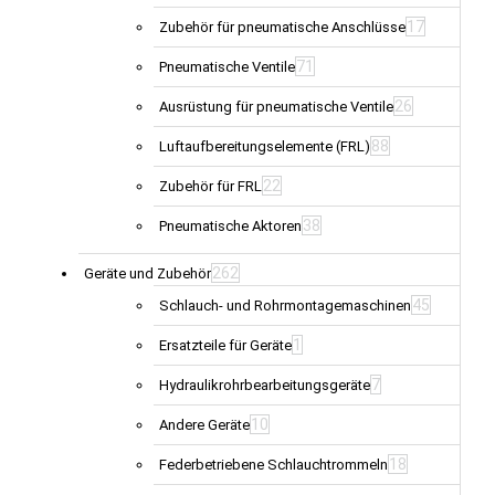
17
Zubehör für pneumatische Anschlüsse
71
Pneumatische Ventile
26
Ausrüstung für pneumatische Ventile
88
Luftaufbereitungselemente (FRL)
22
Zubehör für FRL
38
Pneumatische Aktoren
262
Geräte und Zubehör
45
Schlauch- und Rohrmontagemaschinen
1
Ersatzteile für Geräte
7
Hydraulikrohrbearbeitungsgeräte
10
Andere Geräte
18
Federbetriebene Schlauchtrommeln