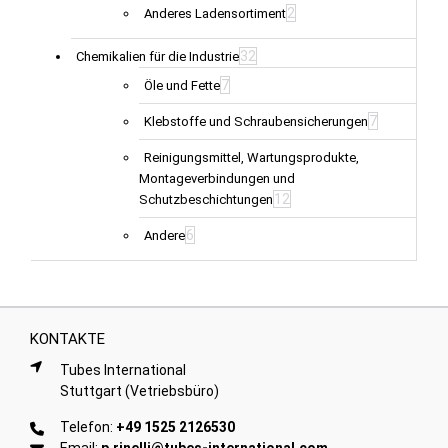
2
Anderes Ladensortiment
32
Chemikalien für die Industrie
7
Öle und Fette
7
Klebstoffe und Schraubensicherungen
Reinigungsmittel, Wartungsprodukte,
Montageverbindungen und
12
Schutzbeschichtungen
6
Andere
KONTAKTE
Tubes International
Stuttgart (Vetriebsbüro)
Telefon:
+49 1525 2126530
Email:
p.rinelli@tubes-international.com