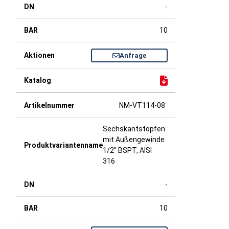
-
10
Anfrage
NM-VT114-08
Sechskantstopfen
mit Außengewinde
1/2" BSPT, AISI
316
-
10