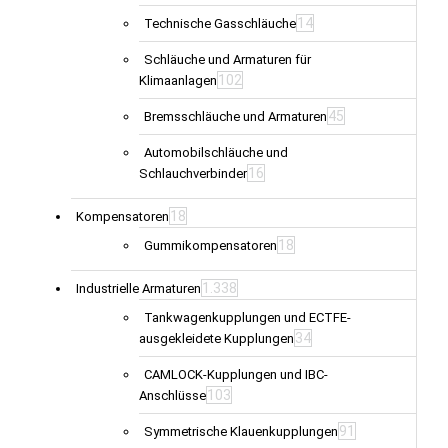
14
Technische Gasschläuche
Schläuche und Armaturen für
102
Klimaanlagen
45
Bremsschläuche und Armaturen
Automobilschläuche und
16
Schlauchverbinder
18
Kompensatoren
18
Gummikompensatoren
1.338
Industrielle Armaturen
Tankwagenkupplungen und ECTFE-
34
ausgekleidete Kupplungen
CAMLOCK-Kupplungen und IBC-
103
Anschlüsse
91
Symmetrische Klauenkupplungen