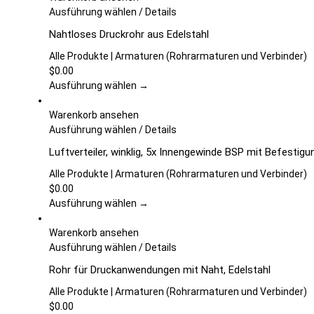
Dieses
Ausführung wählen
/
Details
Produkt
Nahtloses Druckrohr aus Edelstahl
weist
mehrere
Alle Produkte | Armaturen (Rohrarmaturen und Verbinder)
Varianten
$
0.00
auf.
Ausführung wählen →
Die
Optionen
Warenkorb ansehen
können
Dieses
Ausführung wählen
/
Details
auf
Produkt
Luftverteiler, winklig, 5x Innengewinde BSP mit Befestig
der
weist
Produktseite
mehrere
Alle Produkte | Armaturen (Rohrarmaturen und Verbinder)
gewählt
Varianten
$
0.00
werden
auf.
Ausführung wählen →
Die
Optionen
Warenkorb ansehen
können
Dieses
Ausführung wählen
/
Details
auf
Produkt
Rohr für Druckanwendungen mit Naht, Edelstahl
der
weist
Produktseite
mehrere
Alle Produkte | Armaturen (Rohrarmaturen und Verbinder)
gewählt
Varianten
$
0.00