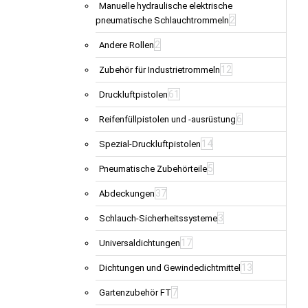
Manuelle hydraulische elektrische
2
pneumatische Schlauchtrommeln
2
Andere Rollen
12
Zubehör für Industrietrommeln
61
Druckluftpistolen
6
Reifenfüllpistolen und -ausrüstung
14
Spezial-Druckluftpistolen
5
Pneumatische Zubehörteile
37
Abdeckungen
3
Schlauch-Sicherheitssysteme
17
Universaldichtungen
13
Dichtungen und Gewindedichtmittel
7
Gartenzubehör FT