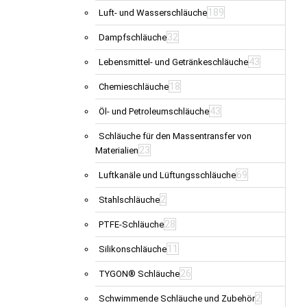
189
Luft- und Wasserschläuche
32
Dampfschläuche
43
Lebensmittel- und Getränkeschläuche
18
Chemieschläuche
43
Öl- und Petroleumschläuche
Schläuche für den Massentransfer von
23
Materialien
69
Luftkanäle und Lüftungsschläuche
2
Stahlschläuche
28
PTFE-Schläuche
11
Silikonschläuche
26
TYGON® Schläuche
2
Schwimmende Schläuche und Zubehör