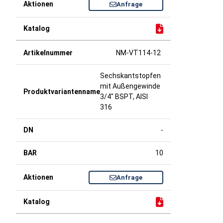
Anfrage
NM-VT114-12
Sechskantstopfen
mit Außengewinde
3/4" BSPT, AISI
316
-
10
Anfrage