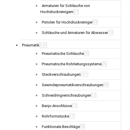
Armaturen für Schläuche von
37
Hochdruckreinigern
59
Pistolen für Hochdruckreiniger
10
Schläuche und Armaturen für Abwasser
543
Pneumatik
35
Pneumatische Schläuche
26
Pneumatische Rohrleitungssysteme
101
Steckverschraubungen
40
Gewindepneumatikverschraubungen
12
Schneidringverschraubungen
12
Banjo-Anschlüsse
17
Rohrformstücke
38
Funktionale Beschläge