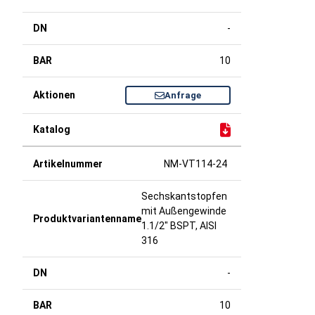
-
10
Anfrage
NM-VT114-24
Sechskantstopfen
mit Außengewinde
1.1/2" BSPT, AISI
316
-
10