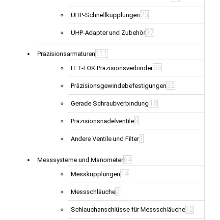
25
UHP-Schnellkupplungen
37
UHP-Adapter und Zubehör
111
Präzisionsarmaturen
55
LET-LOK Präzisionsverbinder
32
Präzisionsgewindebefestigungen
18
Gerade Schraubverbindung
5
Präzisionsnadelventile
1
Andere Ventile und Filter
64
Messsysteme und Manometer
14
Messkupplungen
2
Messschläuche
12
Schlauchanschlüsse für Messschläuche