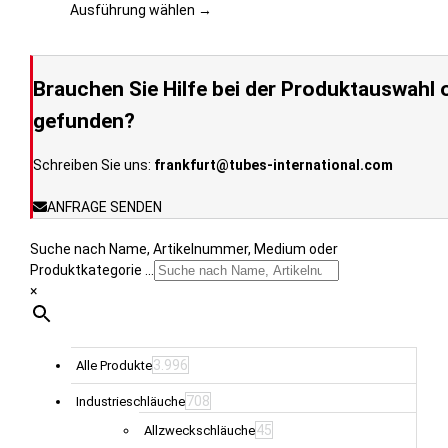
werden
auf.
Ausführung wählen →
Die
Optionen
können
Brauchen Sie Hilfe bei der Produktauswahl o
auf
der
gefunden?
Produktseite
gewählt
Schreiben Sie uns:
frankfurt@tubes-international.com
werden
ANFRAGE SENDEN
Suche nach Name, Artikelnummer, Medium oder
Produktkategorie ...
×
3.996
Alle Produkte
708
Industrieschläuche
45
Allzweckschläuche