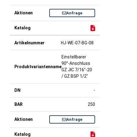
Anfrage
HJ-WE-07-BG-08
Einstellbarer
90°-Anschluss
GZ JIC 7/16"-20
/ GZ BSP 1/2"
-
250
Anfrage