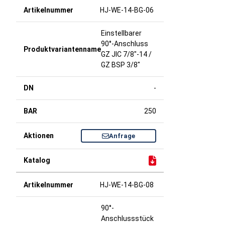
HJ-WE-14-BG-06
Einstellbarer
90°-Anschluss
GZ JIC 7/8"-14 /
GZ BSP 3/8"
-
250
Anfrage
HJ-WE-14-BG-08
90°-
Anschlussstück