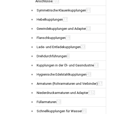
103
Anschlüsse
91
Symmetrische Klauenkupplungen
77
Hebelkupplungen
22
Gewindekupplungen und Adapter
19
Flanschkupplungen
23
Lade- und Entladekupplungen
6
Drehdurchführungen
13
Kupplungen in der Öl- und Gasindustrie
43
Hygienische Edelstahlkupplungen
87
Armaturen (Rohrarmaturen und Verbinder)
152
Niederdruckarmaturen und Adapter
10
Füllarmaturen
85
Schnellkupplungen für Wasser