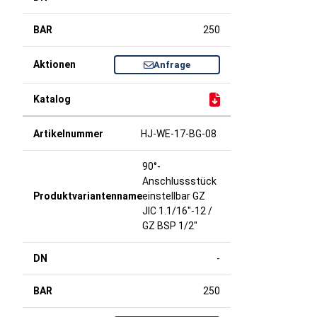
250
Anfrage
HJ-WE-17-BG-08
90°-
Anschlussstück
einstellbar GZ
JIC 1.1/16"-12 /
GZ BSP 1/2"
-
250