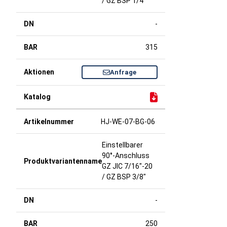
/ GZ BSP 1/4"
-
315
Anfrage
HJ-WE-07-BG-06
Einstellbarer
90°-Anschluss
GZ JIC 7/16"-20
/ GZ BSP 3/8"
-
250