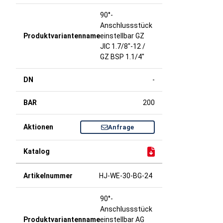
90°-
Anschlussstück
einstellbar GZ
JIC 1.7/8"-12 /
GZ BSP 1.1/4"
-
200
Anfrage
HJ-WE-30-BG-24
90°-
Anschlussstück
einstellbar AG