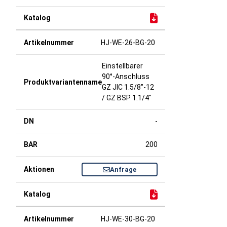
HJ-WE-26-BG-20
Einstellbarer
90°-Anschluss
GZ JIC 1.5/8"-12
/ GZ BSP 1.1/4"
-
200
Anfrage
HJ-WE-30-BG-20