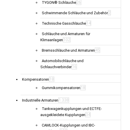
26
TYGON® Schläuche
2
Schwimmende Schläuche und Zubehör
14
Technische Gasschläuche
Schläuche und Armaturen für
102
Klimaanlagen
45
Bremsschläuche und Armaturen
Automobilschläuche und
16
Schlauchverbinder
18
Kompensatoren
18
Gummikompensatoren
1.338
Industrielle Armaturen
Tankwagenkupplungen und ECTFE-
34
ausgekleidete Kupplungen
CAMLOCK-Kupplungen und IBC-