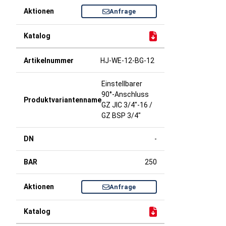
Anfrage
HJ-WE-12-BG-12
Einstellbarer
90°-Anschluss
GZ JIC 3/4"-16 /
GZ BSP 3/4"
-
250
Anfrage