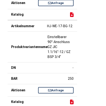
Anfrage
HJ-WE-17-BG-12
Einstellbarer
90°-Anschluss
GZ JIC
1.1/16"-12 / GZ
BSP 3/4"
-
250
Anfrage