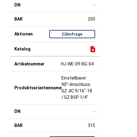
-
250
Anfrage
HJ-WE-09-BG-04
Einstellbarer
90°-Anschluss
GZ JIC 9/16"-18
/ GZ BSP 1/4"
-
315