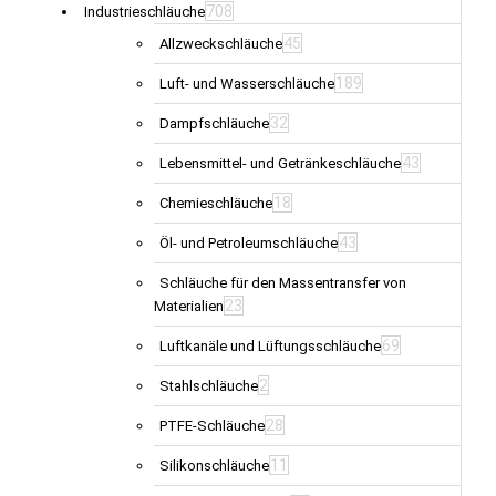
708
Industrieschläuche
45
Allzweckschläuche
189
Luft- und Wasserschläuche
32
Dampfschläuche
43
Lebensmittel- und Getränkeschläuche
18
Chemieschläuche
43
Öl- und Petroleumschläuche
Schläuche für den Massentransfer von
23
Materialien
69
Luftkanäle und Lüftungsschläuche
2
Stahlschläuche
28
PTFE-Schläuche
11
Silikonschläuche