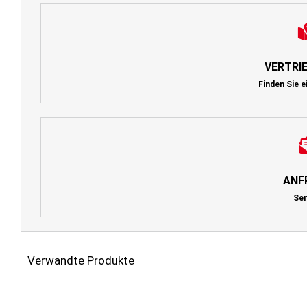
VERTRI
Finden Sie e
ANF
Se
Verwandte Produkte