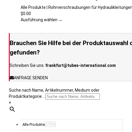
der
weist
Produktseite
mehrere
Alle Produkte | Rohrverschraubungen für Hydraulikleitunge
gewählt
Varianten
$
0.00
werden
auf.
Ausführung wählen →
Die
Optionen
können
Brauchen Sie Hilfe bei der Produktauswahl o
auf
der
gefunden?
Produktseite
gewählt
Schreiben Sie uns:
frankfurt@tubes-international.com
werden
ANFRAGE SENDEN
Suche nach Name, Artikelnummer, Medium oder
Produktkategorie ...
×
3.996
Alle Produkte