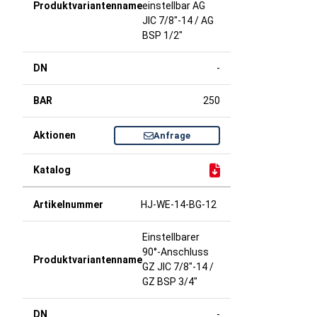
einstellbar AG
JIC 7/8"-14 / AG
BSP 1/2"
-
250
Anfrage
HJ-WE-14-BG-12
Einstellbarer
90°-Anschluss
GZ JIC 7/8"-14 /
GZ BSP 3/4"
-