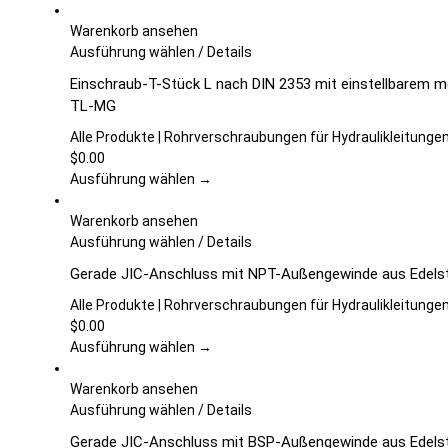
Warenkorb ansehen
Dieses
Ausführung wählen
/
Details
Produkt
Einschraub-T-Stück L nach DIN 2353 mit einstellbarem m
weist
TL-MG
mehrere
Varianten
Alle Produkte | Rohrverschraubungen für Hydraulikleitunge
auf.
$
0.00
Die
Ausführung wählen →
Optionen
können
Warenkorb ansehen
auf
Dieses
Ausführung wählen
/
Details
der
Produkt
Gerade JIC-Anschluss mit NPT-Außengewinde aus Edelst
Produktseite
weist
gewählt
mehrere
Alle Produkte | Rohrverschraubungen für Hydraulikleitunge
werden
Varianten
$
0.00
auf.
Ausführung wählen →
Die
Optionen
Warenkorb ansehen
können
Dieses
Ausführung wählen
/
Details
auf
Produkt
Gerade JIC-Anschluss mit BSP-Außengewinde aus Edelst