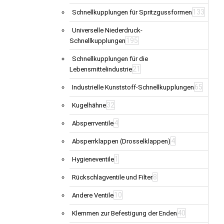
133
Schnellkupplungen für Spritzgussformen
Universelle Niederdruck-
195
Schnellkupplungen
Schnellkupplungen für die
21
Lebensmittelindustrie
65
Industrielle Kunststoff-Schnellkupplungen
32
Kugelhähne
4
Absperrventile
4
Absperrklappen (Drosselklappen)
1
Hygieneventile
8
Rückschlagventile und Filter
10
Andere Ventile
40
Klemmen zur Befestigung der Enden