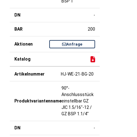
BSP 1"
-
200
Anfrage
HJ-WE-21-BG-20
90°-
Anschlussstück
einstellbar GZ
JIC 1.5/16"-12 /
GZ BSP 1.1/4"
-