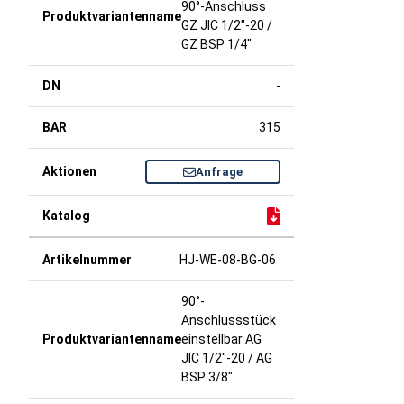
90°-Anschluss
GZ JIC 1/2"-20 /
GZ BSP 1/4"
-
315
Anfrage
HJ-WE-08-BG-06
90°-
Anschlussstück
einstellbar AG
JIC 1/2"-20 / AG
BSP 3/8"