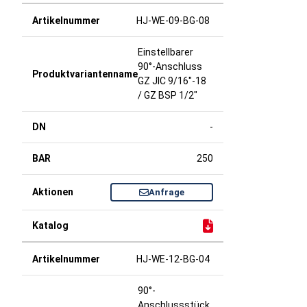
HJ-WE-09-BG-08
Einstellbarer
90°-Anschluss
GZ JIC 9/16"-18
/ GZ BSP 1/2"
-
250
Anfrage
HJ-WE-12-BG-04
90°-
Anschlussstück