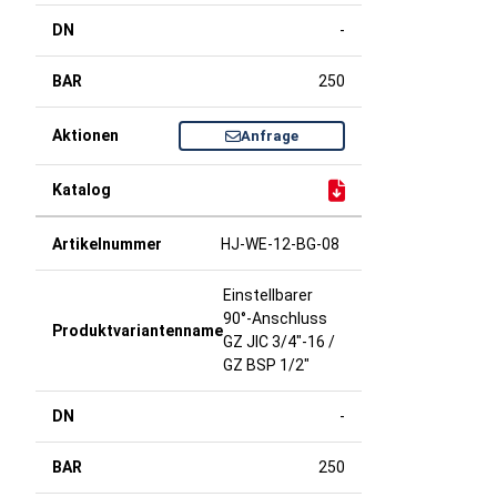
-
250
Anfrage
HJ-WE-12-BG-08
Einstellbarer
90°-Anschluss
GZ JIC 3/4"-16 /
GZ BSP 1/2"
-
250