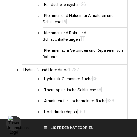
26
Bandschellensystem
Klemmen und Hülsen für Armaturen und
19
Schläuche
Klemmen und Rohr- und
11
Schlauchhalterungen
Klemmen zum Verbinden und Reparieren von
4
Rohren
1.287
Hydraulik und Hochdruck
36
Hydraulik-Gummischläuche
48
Thermoplastische Schläuche
339
Armaturen für Hochdruckschläuche
160
Hochdruckadapter
55
Klemmen für Hydraulikrohre
LISTE DER KATEGORIEN
2
Hydraulikleitungen