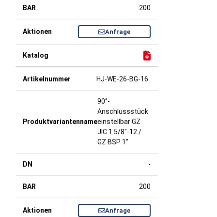
200
Anfrage
HJ-WE-26-BG-16
90°-
Anschlussstück
einstellbar GZ
JIC 1.5/8"-12 /
GZ BSP 1"
-
200
Anfrage