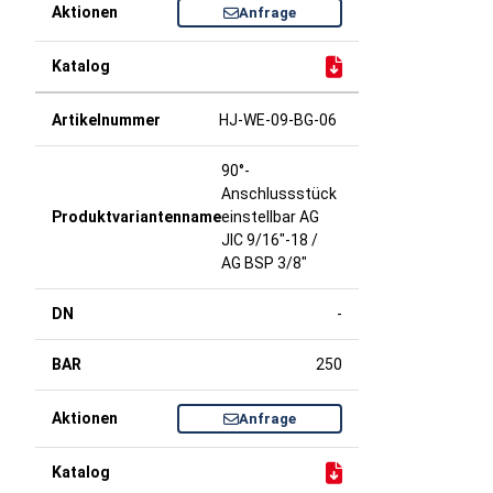
Anfrage
HJ-WE-09-BG-06
90°-
Anschlussstück
einstellbar AG
JIC 9/16"-18 /
AG BSP 3/8"
-
250
Anfrage