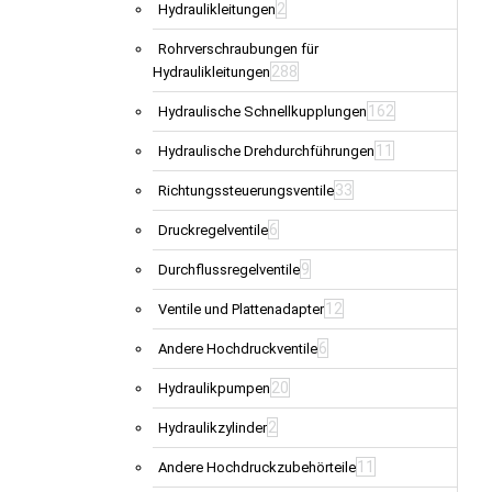
2
Hydraulikleitungen
Rohrverschraubungen für
288
Hydraulikleitungen
162
Hydraulische Schnellkupplungen
11
Hydraulische Drehdurchführungen
33
Richtungssteuerungsventile
6
Druckregelventile
9
Durchflussregelventile
12
Ventile und Plattenadapter
6
Andere Hochdruckventile
20
Hydraulikpumpen
2
Hydraulikzylinder
11
Andere Hochdruckzubehörteile