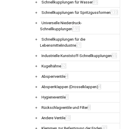
85
Schnellkupplungen für Wasser
133
Schnellkupplungen für Spritzgussformen
Universelle Niederdruck-
195
Schnellkupplungen
Schnellkupplungen für die
21
Lebensmittelindustrie
65
Industrielle Kunststoff-Schnellkupplungen
32
Kugelhähne
4
Absperrventile
4
Absperrklappen (Drosselklappen)
1
Hygieneventile
8
Rückschlagventile und Filter
10
Andere Ventile
40
Klemmen zur Befestigung der Enden