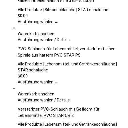
Silikon-Druckschlauch SILICONE STAR/D
der
weist
Produktseite
mehrere
Alle Produkte | Silikonschläuche | STAR schaluche
gewählt
Varianten
$
0.00
werden
auf.
Ausführung wählen →
Die
Optionen
Warenkorb ansehen
können
Dieses
Ausführung wählen
/
Details
auf
Produkt
PVC-Schlauch für Lebensmittel, verstärkt mit einer
der
weist
Spirale aus hartem PVC STAR PS
Produktseite
mehrere
gewählt
Varianten
Alle Produkte | Lebensmittel- und Getränkeschläuche |
werden
auf.
STAR schaluche
Die
$
0.00
Optionen
Ausführung wählen →
können
auf
Warenkorb ansehen
der
Dieses
Ausführung wählen
/
Details
Produktseite
Produkt
Verstärkter PVC-Schlauch mit Geflecht für
gewählt
weist
Lebensmittel PVC STAR CR 2
werden
mehrere
Varianten
Alle Produkte | Lebensmittel- und Getränkeschläuche |