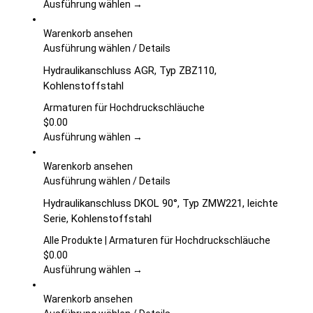
Die
Ausführung wählen →
Optionen
können
Warenkorb ansehen
auf
Dieses
Ausführung wählen
/
Details
der
Produkt
Hydraulikanschluss AGR, Typ ZBZ110,
Produktseite
weist
Kohlenstoffstahl
gewählt
mehrere
werden
Varianten
Armaturen für Hochdruckschläuche
auf.
$
0.00
Die
Ausführung wählen →
Optionen
können
Warenkorb ansehen
auf
Dieses
Ausführung wählen
/
Details
der
Produkt
Hydraulikanschluss DKOL 90°, Typ ZMW221, leichte
Produktseite
weist
Serie, Kohlenstoffstahl
gewählt
mehrere
werden
Varianten
Alle Produkte | Armaturen für Hochdruckschläuche
auf.
$
0.00
Die
Ausführung wählen →
Optionen
können
Warenkorb ansehen
auf