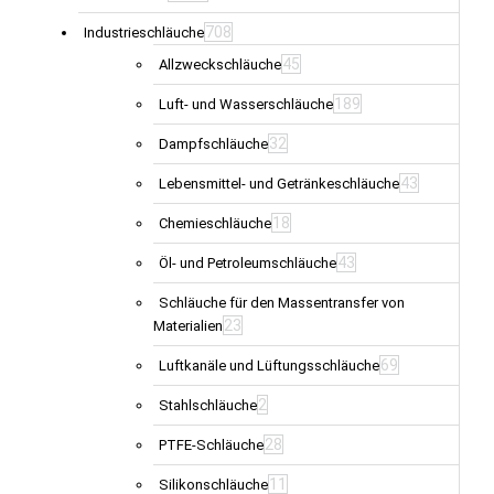
werden
708
Industrieschläuche
45
Allzweckschläuche
189
Luft- und Wasserschläuche
32
Dampfschläuche
43
Lebensmittel- und Getränkeschläuche
18
Chemieschläuche
43
Öl- und Petroleumschläuche
Schläuche für den Massentransfer von
23
Materialien
69
Luftkanäle und Lüftungsschläuche
2
Stahlschläuche
28
PTFE-Schläuche
11
Silikonschläuche