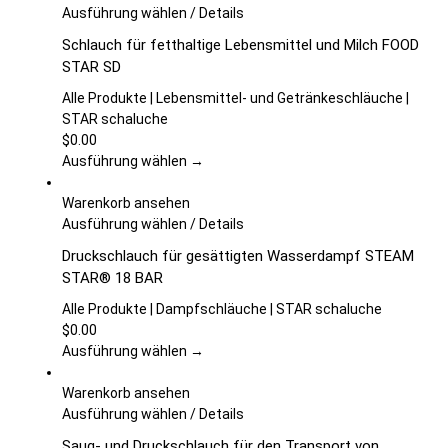
der
Dieses
Ausführung wählen
/
Details
Produktseite
Produkt
Schlauch für fetthaltige Lebensmittel und Milch FOOD
gewählt
weist
STAR SD
werden
mehrere
Varianten
Alle Produkte | Lebensmittel- und Getränkeschläuche |
auf.
STAR schaluche
Die
$
0.00
Optionen
Ausführung wählen →
können
auf
Warenkorb ansehen
der
Dieses
Ausführung wählen
/
Details
Produktseite
Produkt
Druckschlauch für gesättigten Wasserdampf STEAM
gewählt
weist
STAR® 18 BAR
werden
mehrere
Varianten
Alle Produkte | Dampfschläuche | STAR schaluche
auf.
$
0.00
Die
Ausführung wählen →
Optionen
können
Warenkorb ansehen
auf
Dieses
Ausführung wählen
/
Details
der
Produkt
Saug- und Druckschlauch für den Transport von