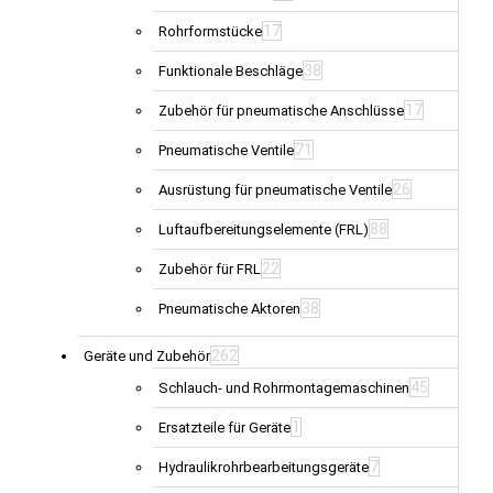
17
Rohrformstücke
38
Funktionale Beschläge
17
Zubehör für pneumatische Anschlüsse
71
Pneumatische Ventile
26
Ausrüstung für pneumatische Ventile
88
Luftaufbereitungselemente (FRL)
22
Zubehör für FRL
38
Pneumatische Aktoren
262
Geräte und Zubehör
45
Schlauch- und Rohrmontagemaschinen
1
Ersatzteile für Geräte
7
Hydraulikrohrbearbeitungsgeräte