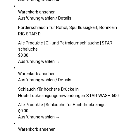
können
auf
Warenkorb ansehen
der
Dieses
Ausführung wählen
/
Details
Produktseite
Produkt
Förderschlauch für Rohöl, Spülflüssigkeit, Bohrklein
gewählt
weist
RIG STAR D
werden
mehrere
Varianten
Alle Produkte | Öl- und Petroleumschläuche | STAR
auf.
schaluche
Die
$
0.00
Optionen
Ausführung wählen →
können
auf
Warenkorb ansehen
der
Dieses
Ausführung wählen
/
Details
Produktseite
Produkt
Schlauch für höchste Drücke in
gewählt
weist
Hochdruckreinigungsanwendungen STAR WASH 500
werden
mehrere
Varianten
Alle Produkte | Schläuche für Hochdruckreiniger
auf.
$
0.00
Die
Ausführung wählen →
Optionen
können
Warenkorb ansehen