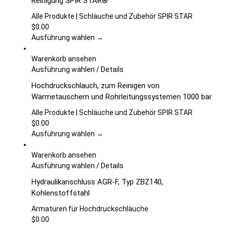
Reinigung SPIR STAR®
gewählt
mehrere
werden
Varianten
Alle Produkte | Schläuche und Zubehör SPIR STAR
auf.
$
0.00
Die
Ausführung wählen →
Optionen
können
Warenkorb ansehen
auf
Dieses
Ausführung wählen
/
Details
der
Produkt
Hochdruckschlauch, zum Reinigen von
Produktseite
weist
Wärmetauschern und Rohrleitungssystemen 1000 bar
gewählt
mehrere
werden
Varianten
Alle Produkte | Schläuche und Zubehör SPIR STAR
auf.
$
0.00
Die
Ausführung wählen →
Optionen
können
Warenkorb ansehen
auf
Dieses
Ausführung wählen
/
Details
der
Produkt
Hydraulikanschluss AGR-F, Typ ZBZ140,
Produktseite
weist
Kohlenstoffstahl
gewählt
mehrere
werden
Varianten
Armaturen für Hochdruckschläuche
auf.
$
0.00