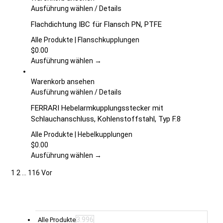
können
Dieses
Ausführung wählen
/
Details
auf
Produkt
Flachdichtung IBC für Flansch PN, PTFE
der
weist
Produktseite
mehrere
Alle Produkte | Flanschkupplungen
gewählt
Varianten
$
0.00
werden
auf.
Ausführung wählen →
Die
Optionen
Warenkorb ansehen
können
Dieses
Ausführung wählen
/
Details
auf
Produkt
FERRARI Hebelarmkupplungsstecker mit
der
weist
Schlauchanschluss, Kohlenstoffstahl, Typ F.8
Produktseite
mehrere
gewählt
Varianten
Alle Produkte | Hebelkupplungen
werden
auf.
$
0.00
Die
Ausführung wählen →
Optionen
1
2
…
116
Vor
können
auf
der
Produktseite
gewählt
3.996
Alle Produkte