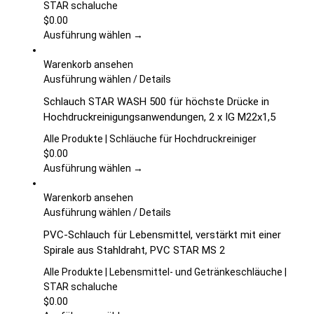
auf.
STAR schaluche
Die
$
0.00
Optionen
Ausführung wählen →
können
auf
Warenkorb ansehen
der
Dieses
Ausführung wählen
/
Details
Produktseite
Produkt
Schlauch STAR WASH 500 für höchste Drücke in
gewählt
weist
Hochdruckreinigungsanwendungen, 2 x IG M22x1,5
werden
mehrere
Varianten
Alle Produkte | Schläuche für Hochdruckreiniger
auf.
$
0.00
Die
Ausführung wählen →
Optionen
können
Warenkorb ansehen
auf
Dieses
Ausführung wählen
/
Details
der
Produkt
PVC-Schlauch für Lebensmittel, verstärkt mit einer
Produktseite
weist
Spirale aus Stahldraht, PVC STAR MS 2
gewählt
mehrere
werden
Varianten
Alle Produkte | Lebensmittel- und Getränkeschläuche |
auf.
STAR schaluche
Die
$
0.00