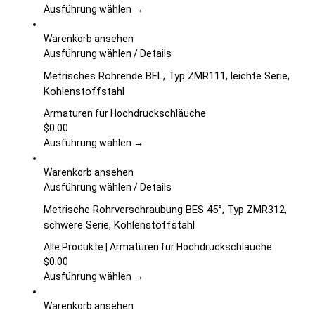
Die
Ausführung wählen →
Optionen
können
Warenkorb ansehen
auf
Dieses
Ausführung wählen
/
Details
der
Produkt
Metrisches Rohrende BEL, Typ ZMR111, leichte Serie,
Produktseite
weist
Kohlenstoffstahl
gewählt
mehrere
werden
Varianten
Armaturen für Hochdruckschläuche
auf.
$
0.00
Die
Ausführung wählen →
Optionen
können
Warenkorb ansehen
auf
Dieses
Ausführung wählen
/
Details
der
Produkt
Metrische Rohrverschraubung BES 45°, Typ ZMR312,
Produktseite
weist
schwere Serie, Kohlenstoffstahl
gewählt
mehrere
werden
Varianten
Alle Produkte | Armaturen für Hochdruckschläuche
auf.
$
0.00
Die
Ausführung wählen →
Optionen
können
Warenkorb ansehen