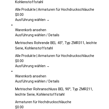
Kohlenstoffstahl
gewählt
mehrere
werden
Varianten
Alle Produkte | Armaturen für Hochdruckschläuche
auf.
$
0.00
Die
Ausführung wählen →
Optionen
können
Warenkorb ansehen
auf
Dieses
Ausführung wählen
/
Details
der
Produkt
Metrisches Rohrende BEL 45°, Typ ZMR311, leichte
Produktseite
weist
Serie, Kohlenstoffstahl
gewählt
mehrere
werden
Varianten
Alle Produkte | Armaturen für Hochdruckschläuche
auf.
$
0.00
Die
Ausführung wählen →
Optionen
können
Warenkorb ansehen
auf
Dieses
Ausführung wählen
/
Details
der
Produkt
Metrischer Rohranschluss BEL 90°, Typ ZMR211,
Produktseite
weist
leichte Serie, Kohlenstoffstahl
gewählt
mehrere
werden
Varianten
Armaturen für Hochdruckschläuche
auf.
$
0.00