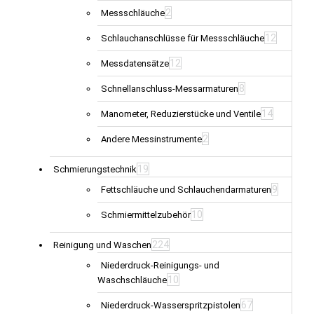
2
Messschläuche
12
Schlauchanschlüsse für Messschläuche
12
Messdatensätze
8
Schnellanschluss-Messarmaturen
14
Manometer, Reduzierstücke und Ventile
2
Andere Messinstrumente
19
Schmierungstechnik
9
Fettschläuche und Schlauchendarmaturen
10
Schmiermittelzubehör
224
Reinigung und Waschen
Niederdruck-Reinigungs- und
10
Waschschläuche
67
Niederdruck-Wasserspritzpistolen