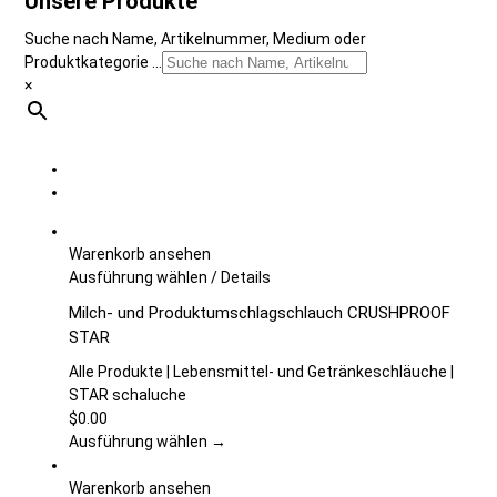
Unsere Produkte
Suche nach Name, Artikelnummer, Medium oder
Produktkategorie ...
×
Warenkorb ansehen
Dieses
Ausführung wählen
/
Details
Produkt
Milch- und Produktumschlagschlauch CRUSHPROOF
weist
STAR
mehrere
Varianten
Alle Produkte | Lebensmittel- und Getränkeschläuche |
auf.
STAR schaluche
Die
$
0.00
Optionen
Ausführung wählen →
können
auf
Warenkorb ansehen