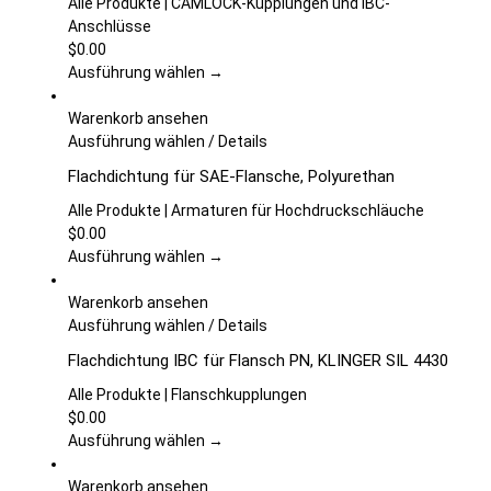
gewählt
mehrere
Alle Produkte | CAMLOCK-Kupplungen und IBC-
werden
Varianten
Anschlüsse
auf.
$
0.00
Die
Ausführung wählen →
Optionen
können
Warenkorb ansehen
auf
Dieses
Ausführung wählen
/
Details
der
Produkt
Flachdichtung für SAE-Flansche, Polyurethan
Produktseite
weist
gewählt
mehrere
Alle Produkte | Armaturen für Hochdruckschläuche
werden
Varianten
$
0.00
auf.
Ausführung wählen →
Die
Optionen
Warenkorb ansehen
können
Dieses
Ausführung wählen
/
Details
auf
Produkt
Flachdichtung IBC für Flansch PN, KLINGER SIL 4430
der
weist
Produktseite
mehrere
Alle Produkte | Flanschkupplungen
gewählt
Varianten
$
0.00
werden
auf.
Ausführung wählen →
Die
Optionen
Warenkorb ansehen