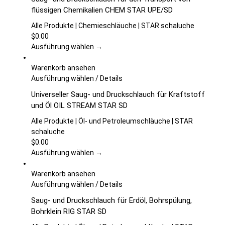
Produktseite
weist
flüssigen Chemikalien CHEM STAR UPE/SD
gewählt
mehrere
werden
Varianten
Alle Produkte | Chemieschläuche | STAR schaluche
auf.
$
0.00
Die
Ausführung wählen →
Optionen
können
Warenkorb ansehen
auf
Dieses
Ausführung wählen
/
Details
der
Produkt
Universeller Saug- und Druckschlauch für Kraftstoff
Produktseite
weist
und Öl OIL STREAM STAR SD
gewählt
mehrere
werden
Varianten
Alle Produkte | Öl- und Petroleumschläuche | STAR
auf.
schaluche
Die
$
0.00
Optionen
Ausführung wählen →
können
auf
Warenkorb ansehen
der
Dieses
Ausführung wählen
/
Details
Produktseite
Produkt
Saug- und Druckschlauch für Erdöl, Bohrspülung,
gewählt
weist
Bohrklein RIG STAR SD
werden
mehrere