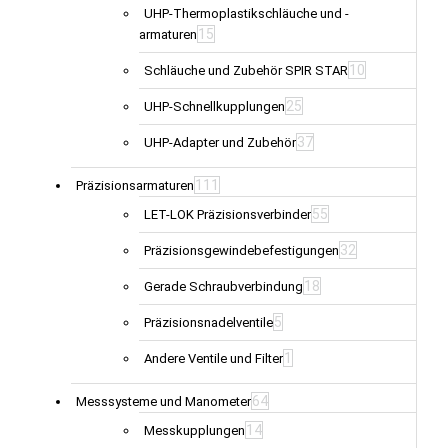
UHP-Thermoplastikschläuche und -
15
armaturen
10
Schläuche und Zubehör SPIR STAR
25
UHP-Schnellkupplungen
37
UHP-Adapter und Zubehör
111
Präzisionsarmaturen
55
LET-LOK Präzisionsverbinder
32
Präzisionsgewindebefestigungen
18
Gerade Schraubverbindung
5
Präzisionsnadelventile
1
Andere Ventile und Filter
64
Messsysteme und Manometer
14
Messkupplungen