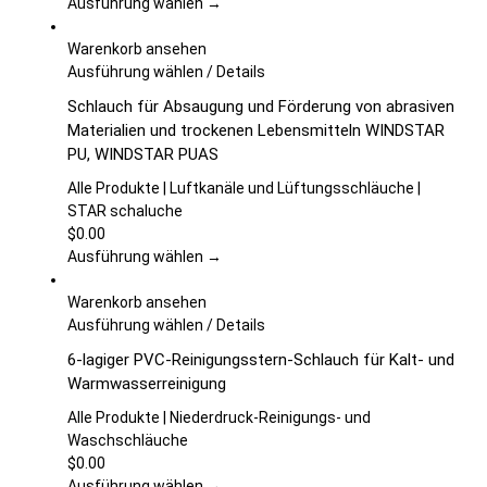
Optionen
Ausführung wählen →
können
auf
Warenkorb ansehen
der
Dieses
Ausführung wählen
/
Details
Produktseite
Produkt
Schlauch für Absaugung und Förderung von abrasiven
gewählt
weist
Materialien und trockenen Lebensmitteln WINDSTAR
werden
mehrere
PU, WINDSTAR PUAS
Varianten
auf.
Alle Produkte | Luftkanäle und Lüftungsschläuche |
Die
STAR schaluche
Optionen
$
0.00
können
Ausführung wählen →
auf
der
Warenkorb ansehen
Produktseite
Dieses
Ausführung wählen
/
Details
gewählt
Produkt
6-lagiger PVC-Reinigungsstern-Schlauch für Kalt- und
werden
weist
Warmwasserreinigung
mehrere
Varianten
Alle Produkte | Niederdruck-Reinigungs- und
auf.
Waschschläuche
Die
$
0.00
Optionen
Ausführung wählen →