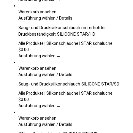
Optionen
können
Warenkorb ansehen
auf
Dieses
Ausführung wählen
/
Details
der
Produkt
Saug- und Drucksilikonschlauch mit erhöhter
Produktseite
weist
Druckbeständigkeit SILICONE STAR/HD
gewählt
mehrere
werden
Varianten
Alle Produkte | Silikonschläuche | STAR schaluche
auf.
$
0.00
Die
Ausführung wählen →
Optionen
können
Warenkorb ansehen
auf
Dieses
Ausführung wählen
/
Details
der
Produkt
Saug- und Drucksilikonschlauch SILICONE STAR/SD
Produktseite
weist
gewählt
mehrere
Alle Produkte | Silikonschläuche | STAR schaluche
werden
Varianten
$
0.00
auf.
Ausführung wählen →
Die
Optionen
Warenkorb ansehen
können
Dieses
Ausführung wählen
/
Details
auf
Produkt