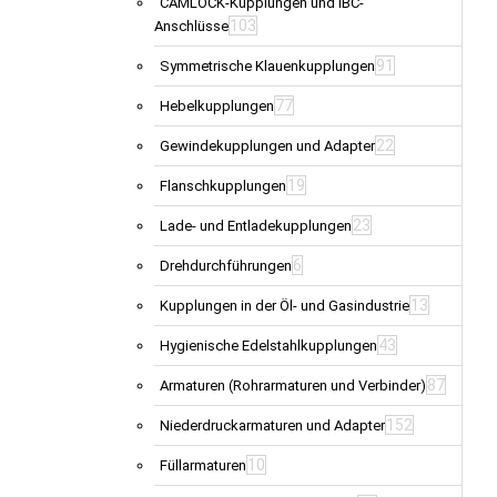
CAMLOCK-Kupplungen und IBC-
103
Anschlüsse
91
Symmetrische Klauenkupplungen
77
Hebelkupplungen
22
Gewindekupplungen und Adapter
19
Flanschkupplungen
23
Lade- und Entladekupplungen
6
Drehdurchführungen
13
Kupplungen in der Öl- und Gasindustrie
43
Hygienische Edelstahlkupplungen
87
Armaturen (Rohrarmaturen und Verbinder)
152
Niederdruckarmaturen und Adapter
10
Füllarmaturen