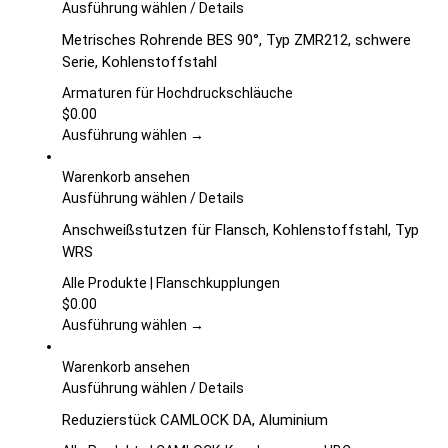
auf
Dieses
Ausführung wählen
/
Details
der
Produkt
Metrisches Rohrende BES 90°, Typ ZMR212, schwere
Produktseite
weist
Serie, Kohlenstoffstahl
gewählt
mehrere
werden
Varianten
Armaturen für Hochdruckschläuche
auf.
$
0.00
Die
Ausführung wählen →
Optionen
können
Warenkorb ansehen
auf
Dieses
Ausführung wählen
/
Details
der
Produkt
Anschweißstutzen für Flansch, Kohlenstoffstahl, Typ
Produktseite
weist
WRS
gewählt
mehrere
werden
Varianten
Alle Produkte | Flanschkupplungen
auf.
$
0.00
Die
Ausführung wählen →
Optionen
können
Warenkorb ansehen
auf
Dieses
Ausführung wählen
/
Details
der
Produkt
Reduzierstück CAMLOCK DA, Aluminium
Produktseite
weist