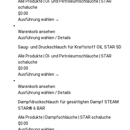
Varianten
Alle Produkte | Öl- und Petroleumschläuche | STAR
auf.
schaluche
Die
$
0.00
Optionen
Ausführung wählen →
können
auf
Warenkorb ansehen
der
Dieses
Ausführung wählen
/
Details
Produktseite
Produkt
Saug- und Druckschlauch für Kraftstoff OIL STAR SD
gewählt
weist
werden
mehrere
Alle Produkte | Öl- und Petroleumschläuche | STAR
Varianten
schaluche
auf.
$
0.00
Die
Ausführung wählen →
Optionen
können
Warenkorb ansehen
auf
Dieses
Ausführung wählen
/
Details
der
Produkt
Dampfdruckschlauch für gesättigten Dampf STEAM
Produktseite
weist
STAR® 6 BAR
gewählt
mehrere
werden
Varianten
Alle Produkte | Dampfschläuche | STAR schaluche
auf.
$
0.00
Die
Ausführung wählen →