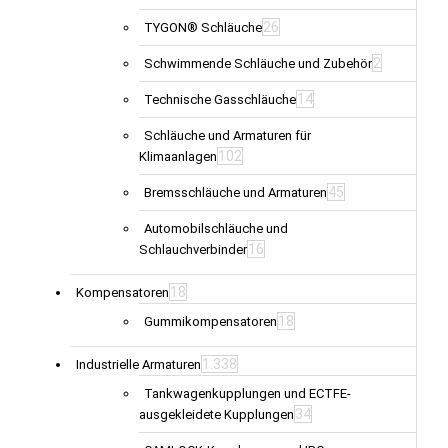
26
TYGON® Schläuche
2
Schwimmende Schläuche und Zubehör
14
Technische Gasschläuche
Schläuche und Armaturen für
102
Klimaanlagen
45
Bremsschläuche und Armaturen
Automobilschläuche und
16
Schlauchverbinder
18
Kompensatoren
18
Gummikompensatoren
1.338
Industrielle Armaturen
Tankwagenkupplungen und ECTFE-
34
ausgekleidete Kupplungen