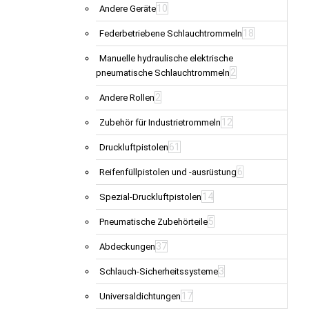
10
Andere Geräte
18
Federbetriebene Schlauchtrommeln
Manuelle hydraulische elektrische
2
pneumatische Schlauchtrommeln
2
Andere Rollen
12
Zubehör für Industrietrommeln
61
Druckluftpistolen
6
Reifenfüllpistolen und -ausrüstung
14
Spezial-Druckluftpistolen
5
Pneumatische Zubehörteile
37
Abdeckungen
3
Schlauch-Sicherheitssysteme
17
Universaldichtungen