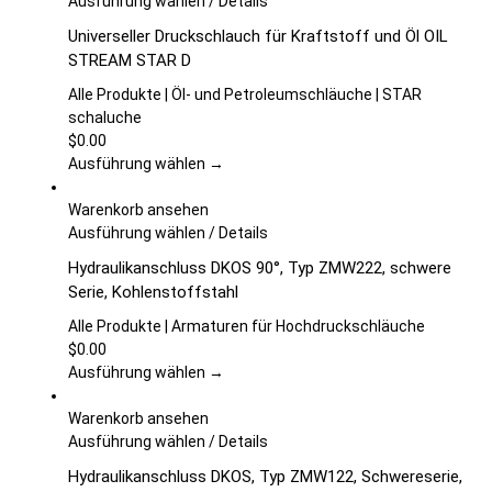
Dieses
Ausführung wählen
/
Details
der
Produkt
Universeller Druckschlauch für Kraftstoff und Öl OIL
Produktseite
weist
STREAM STAR D
gewählt
mehrere
werden
Varianten
Alle Produkte | Öl- und Petroleumschläuche | STAR
auf.
schaluche
Die
$
0.00
Optionen
Ausführung wählen →
können
auf
Warenkorb ansehen
der
Dieses
Ausführung wählen
/
Details
Produktseite
Produkt
Hydraulikanschluss DKOS 90°, Typ ZMW222, schwere
gewählt
weist
Serie, Kohlenstoffstahl
werden
mehrere
Varianten
Alle Produkte | Armaturen für Hochdruckschläuche
auf.
$
0.00
Die
Ausführung wählen →
Optionen
können
Warenkorb ansehen
auf
Dieses
Ausführung wählen
/
Details
der
Produkt
Hydraulikanschluss DKOS, Typ ZMW122, Schwereserie,
Produktseite
weist