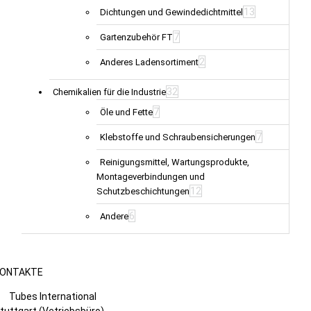
13
Dichtungen und Gewindedichtmittel
7
Gartenzubehör FT
2
Anderes Ladensortiment
32
Chemikalien für die Industrie
7
Öle und Fette
7
Klebstoffe und Schraubensicherungen
Reinigungsmittel, Wartungsprodukte,
Montageverbindungen und
12
Schutzbeschichtungen
6
Andere
ONTAKTE
Tubes International