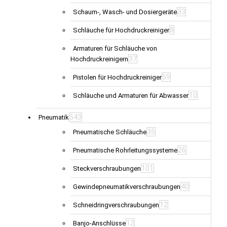
33
Schaum-, Wasch- und Dosiergeräte
8
Schläuche für Hochdruckreiniger
Armaturen für Schläuche von
37
Hochdruckreinigern
59
Pistolen für Hochdruckreiniger
10
Schläuche und Armaturen für Abwasser
543
Pneumatik
35
Pneumatische Schläuche
26
Pneumatische Rohrleitungssysteme
101
Steckverschraubungen
40
Gewindepneumatikverschraubungen
12
Schneidringverschraubungen
12
Banjo-Anschlüsse