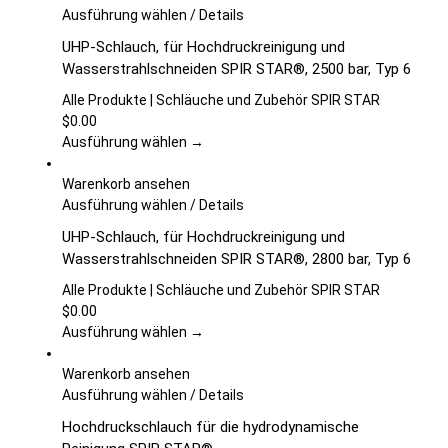
auf
Dieses
Ausführung wählen
/
Details
der
Produkt
UHP-Schlauch, für Hochdruckreinigung und
Produktseite
weist
Wasserstrahlschneiden SPIR STAR®, 2500 bar, Typ 6
gewählt
mehrere
werden
Varianten
Alle Produkte | Schläuche und Zubehör SPIR STAR
auf.
$
0.00
Die
Ausführung wählen →
Optionen
können
Warenkorb ansehen
auf
Dieses
Ausführung wählen
/
Details
der
Produkt
UHP-Schlauch, für Hochdruckreinigung und
Produktseite
weist
Wasserstrahlschneiden SPIR STAR®, 2800 bar, Typ 6
gewählt
mehrere
werden
Varianten
Alle Produkte | Schläuche und Zubehör SPIR STAR
auf.
$
0.00
Die
Ausführung wählen →
Optionen
können
Warenkorb ansehen
auf
Dieses
Ausführung wählen
/
Details
der
Produkt
Hochdruckschlauch für die hydrodynamische
Produktseite
weist