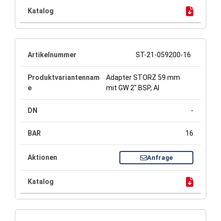
ST-21-059200-16
Adapter STORZ 59 mm
mit GW 2" BSP, Al
-
16
Anfrage