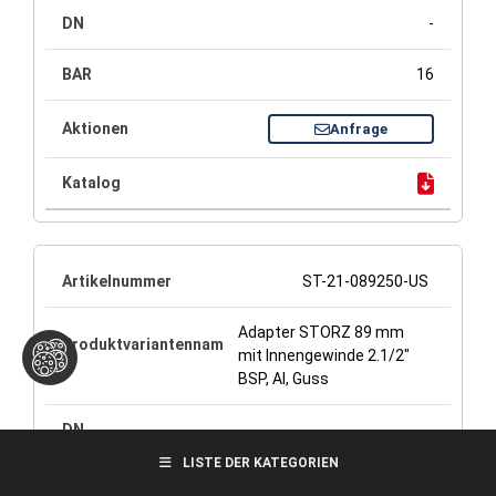
-
16
Anfrage
ST-21-089250-US
Adapter STORZ 89 mm
mit Innengewinde 2.1/2"
BSP, Al, Guss
-
LISTE DER KATEGORIEN
6