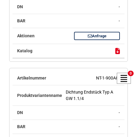
-
-
Anfrage
0
NT-1-900A8
Dichtung Endstück Typ A
GW 1.1/4
-
-