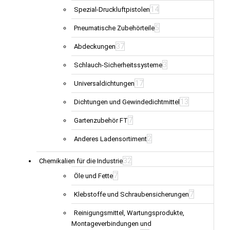
14
Spezial-Druckluftpistolen
5
Pneumatische Zubehörteile
37
Abdeckungen
3
Schlauch-Sicherheitssysteme
17
Universaldichtungen
13
Dichtungen und Gewindedichtmittel
7
Gartenzubehör FT
2
Anderes Ladensortiment
32
Chemikalien für die Industrie
7
Öle und Fette
7
Klebstoffe und Schraubensicherungen
Reinigungsmittel, Wartungsprodukte,
Montageverbindungen und