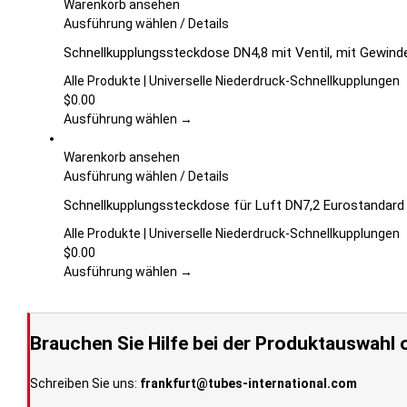
Optionen
Warenkorb ansehen
können
Dieses
Ausführung wählen
/
Details
auf
Produkt
Schnellkupplungssteckdose DN4,8 mit Ventil, mit Gewinde
der
weist
Produktseite
mehrere
Alle Produkte | Universelle Niederdruck-Schnellkupplungen
gewählt
Varianten
$
0.00
werden
auf.
Ausführung wählen →
Die
Optionen
Warenkorb ansehen
können
Dieses
Ausführung wählen
/
Details
auf
Produkt
Schnellkupplungssteckdose für Luft DN7,2 Eurostandard m
der
weist
Produktseite
mehrere
Alle Produkte | Universelle Niederdruck-Schnellkupplungen
gewählt
Varianten
$
0.00
werden
auf.
Ausführung wählen →
Die
Optionen
können
Brauchen Sie Hilfe bei der Produktauswahl 
auf
der
Schreiben Sie uns:
frankfurt@tubes-international.com
Produktseite
gewählt