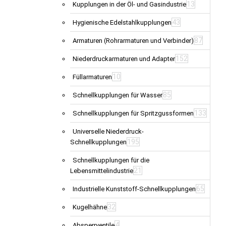
13
Kupplungen in der Öl- und Gasindustrie
43
Hygienische Edelstahlkupplungen
87
Armaturen (Rohrarmaturen und Verbinder)
152
Niederdruckarmaturen und Adapter
10
Füllarmaturen
85
Schnellkupplungen für Wasser
133
Schnellkupplungen für Spritzgussformen
Universelle Niederdruck-
195
Schnellkupplungen
Schnellkupplungen für die
21
Lebensmittelindustrie
65
Industrielle Kunststoff-Schnellkupplungen
32
Kugelhähne
4
Absperrventile