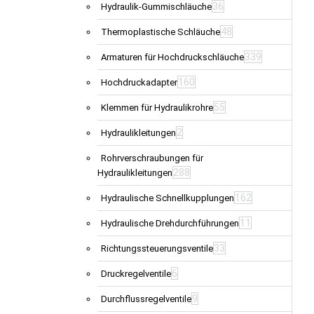
36
Hydraulik-Gummischläuche
48
Thermoplastische Schläuche
339
Armaturen für Hochdruckschläuche
160
Hochdruckadapter
55
Klemmen für Hydraulikrohre
2
Hydraulikleitungen
Rohrverschraubungen für
288
Hydraulikleitungen
162
Hydraulische Schnellkupplungen
11
Hydraulische Drehdurchführungen
33
Richtungssteuerungsventile
6
Druckregelventile
9
Durchflussregelventile