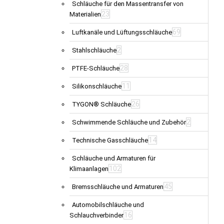
Schläuche für den Massentransfer von
23
Materialien
69
Luftkanäle und Lüftungsschläuche
2
Stahlschläuche
28
PTFE-Schläuche
11
Silikonschläuche
26
TYGON® Schläuche
2
Schwimmende Schläuche und Zubehör
14
Technische Gasschläuche
Schläuche und Armaturen für
102
Klimaanlagen
45
Bremsschläuche und Armaturen
Automobilschläuche und
16
Schlauchverbinder