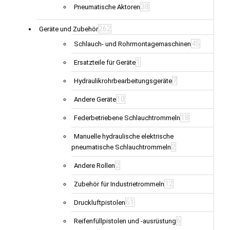
38
Pneumatische Aktoren
262
Geräte und Zubehör
45
Schlauch- und Rohrmontagemaschinen
1
Ersatzteile für Geräte
7
Hydraulikrohrbearbeitungsgeräte
10
Andere Geräte
18
Federbetriebene Schlauchtrommeln
Manuelle hydraulische elektrische
2
pneumatische Schlauchtrommeln
2
Andere Rollen
12
Zubehör für Industrietrommeln
61
Druckluftpistolen
6
Reifenfüllpistolen und -ausrüstung