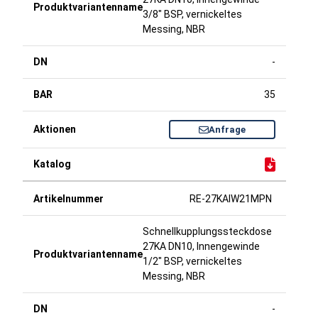
3/8" BSP, vernickeltes
Messing, NBR
-
35
Anfrage
RE-27KAIW21MPN
Schnellkupplungssteckdose
27KA DN10, Innengewinde
1/2" BSP, vernickeltes
Messing, NBR
-