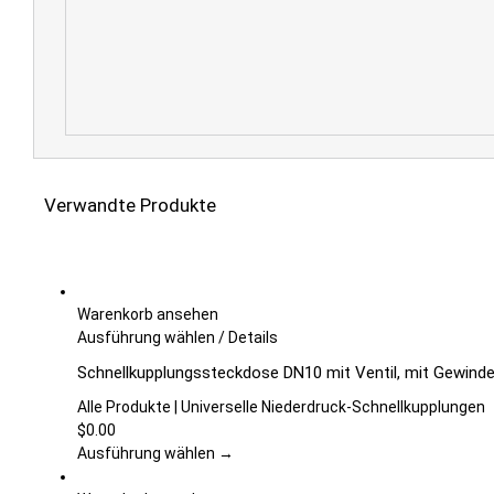
Verwandte Produkte
Warenkorb ansehen
Dieses
Ausführung wählen
/
Details
Produkt
Schnellkupplungssteckdose DN10 mit Ventil, mit Gewinde,
weist
mehrere
Alle Produkte | Universelle Niederdruck-Schnellkupplungen
Varianten
$
0.00
auf.
Ausführung wählen →
Die