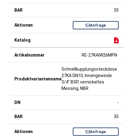
35
Anfrage
RE-27KAIW26MPN
Schnellkupplungssteckdose
27KA DN10, Innengewinde
3/4" BSP, vernickeltes
Messing, NBR
-
35
Anfrage