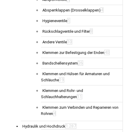
4
Absperrklappen (Drosselklappen)
1
Hygieneventile
8
Rückschlagventile und Filter
10
Andere Ventile
40
Klemmen zur Befestigung der Enden
26
Bandschellensystem
Klemmen und Hülsen für Armaturen und
19
Schläuche
Klemmen und Rohr- und
11
Schlauchhalterungen
Klemmen zum Verbinden und Reparieren von
4
Rohren
1.287
Hydraulik und Hochdruck