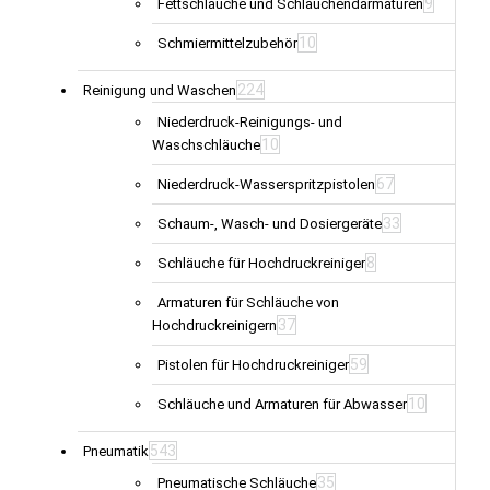
9
Fettschläuche und Schlauchendarmaturen
10
Schmiermittelzubehör
224
Reinigung und Waschen
Niederdruck-Reinigungs- und
10
Waschschläuche
67
Niederdruck-Wasserspritzpistolen
33
Schaum-, Wasch- und Dosiergeräte
8
Schläuche für Hochdruckreiniger
Armaturen für Schläuche von
37
Hochdruckreinigern
59
Pistolen für Hochdruckreiniger
10
Schläuche und Armaturen für Abwasser
543
Pneumatik
35
Pneumatische Schläuche