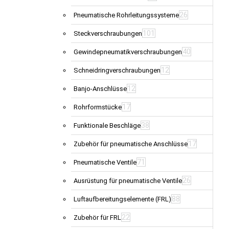
26
Pneumatische Rohrleitungssysteme
101
Steckverschraubungen
40
Gewindepneumatikverschraubungen
12
Schneidringverschraubungen
12
Banjo-Anschlüsse
17
Rohrformstücke
38
Funktionale Beschläge
17
Zubehör für pneumatische Anschlüsse
71
Pneumatische Ventile
26
Ausrüstung für pneumatische Ventile
88
Luftaufbereitungselemente (FRL)
22
Zubehör für FRL