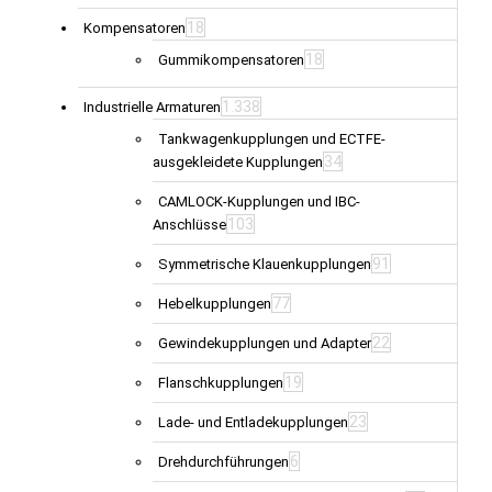
18
Kompensatoren
18
Gummikompensatoren
1.338
Industrielle Armaturen
Tankwagenkupplungen und ECTFE-
34
ausgekleidete Kupplungen
CAMLOCK-Kupplungen und IBC-
103
Anschlüsse
91
Symmetrische Klauenkupplungen
77
Hebelkupplungen
22
Gewindekupplungen und Adapter
19
Flanschkupplungen
23
Lade- und Entladekupplungen
6
Drehdurchführungen