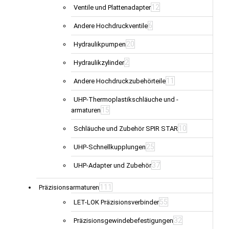
12
Ventile und Plattenadapter
6
Andere Hochdruckventile
20
Hydraulikpumpen
2
Hydraulikzylinder
11
Andere Hochdruckzubehörteile
UHP-Thermoplastikschläuche und -
15
armaturen
10
Schläuche und Zubehör SPIR STAR
25
UHP-Schnellkupplungen
37
UHP-Adapter und Zubehör
111
Präzisionsarmaturen
55
LET-LOK Präzisionsverbinder
32
Präzisionsgewindebefestigungen