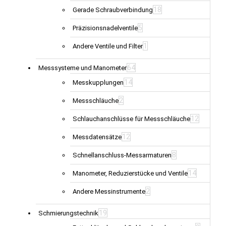
18
Gerade Schraubverbindung
5
Präzisionsnadelventile
1
Andere Ventile und Filter
64
Messsysteme und Manometer
14
Messkupplungen
2
Messschläuche
12
Schlauchanschlüsse für Messschläuche
12
Messdatensätze
8
Schnellanschluss-Messarmaturen
14
Manometer, Reduzierstücke und Ventile
2
Andere Messinstrumente
19
Schmierungstechnik