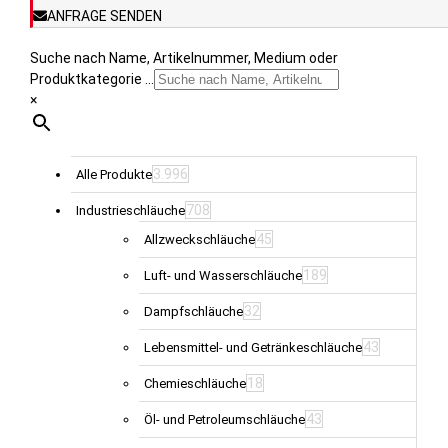
ANFRAGE SENDEN
werden
Suche nach Name, Artikelnummer, Medium oder
Produktkategorie ...
×
3.996
Alle Produkte
708
Industrieschläuche
45
Allzweckschläuche
189
Luft- und Wasserschläuche
32
Dampfschläuche
43
Lebensmittel- und Getränkeschläuche
18
Chemieschläuche
43
Öl- und Petroleumschläuche