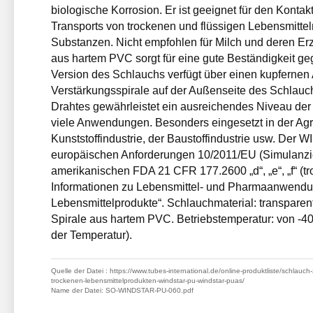
biologische Korrosion. Er ist geeignet für den Kontak
Transports von trockenen und flüssigen Lebensmitteln,
Substanzen. Nicht empfohlen für Milch und deren Erz
aus hartem PVC sorgt für eine gute Beständigkeit ge
Version des Schlauchs verfügt über einen kupfernen A
Verstärkungsspirale auf der Außenseite des Schlauchs
Drahtes gewährleistet ein ausreichendes Niveau der 
viele Anwendungen. Besonders eingesetzt in der Agra
Kunststoffindustrie, der Baustoffindustrie usw. Der
europäischen Anforderungen 10/2011/EU (Simulanzie
amerikanischen FDA 21 CFR 177.2600 „d“, „e“, „f“ (troc
Informationen zu Lebensmittel- und Pharmaanwendun
Lebensmittelprodukte“. Schlauchmaterial: transparen
Spirale aus hartem PVC. Betriebstemperatur: von -4
der Temperatur).
Quelle der Datei
: https://www.tubes-international.de/online-produktliste/schlau
trockenen-lebensmittelprodukten-windstar-pu-windstar-puas/
Name der Datei
: SO-WINDSTAR-PU-060.pdf