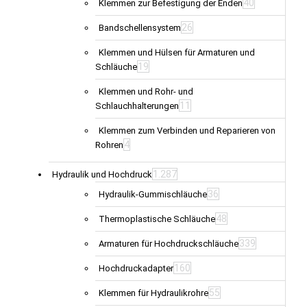
40
Klemmen zur Befestigung der Enden
26
Bandschellensystem
Klemmen und Hülsen für Armaturen und
19
Schläuche
Klemmen und Rohr- und
11
Schlauchhalterungen
Klemmen zum Verbinden und Reparieren von
4
Rohren
1.287
Hydraulik und Hochdruck
36
Hydraulik-Gummischläuche
48
Thermoplastische Schläuche
339
Armaturen für Hochdruckschläuche
160
Hochdruckadapter
55
Klemmen für Hydraulikrohre