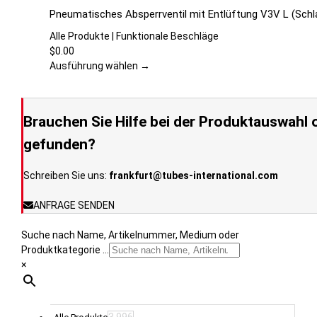
auf
Produkt
Pneumatisches Absperrventil mit Entlüftung V3V L (Schl
der
weist
Produktseite
mehrere
Alle Produkte | Funktionale Beschläge
gewählt
Varianten
$
0.00
werden
auf.
Ausführung wählen →
Die
Optionen
können
Brauchen Sie Hilfe bei der Produktauswahl o
auf
der
gefunden?
Produktseite
gewählt
Schreiben Sie uns:
frankfurt@tubes-international.com
werden
ANFRAGE SENDEN
Suche nach Name, Artikelnummer, Medium oder
Produktkategorie ...
×
3.996