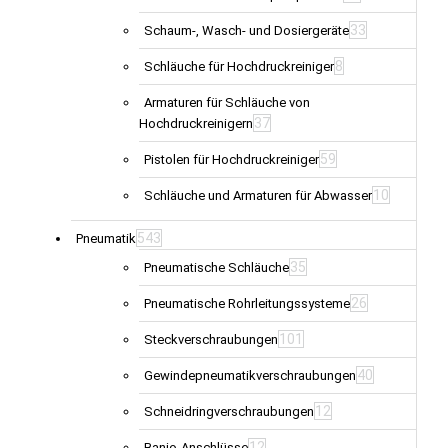
33
Schaum-, Wasch- und Dosiergeräte
8
Schläuche für Hochdruckreiniger
Armaturen für Schläuche von
37
Hochdruckreinigern
59
Pistolen für Hochdruckreiniger
10
Schläuche und Armaturen für Abwasser
543
Pneumatik
35
Pneumatische Schläuche
26
Pneumatische Rohrleitungssysteme
101
Steckverschraubungen
40
Gewindepneumatikverschraubungen
12
Schneidringverschraubungen
12
Banjo-Anschlüsse