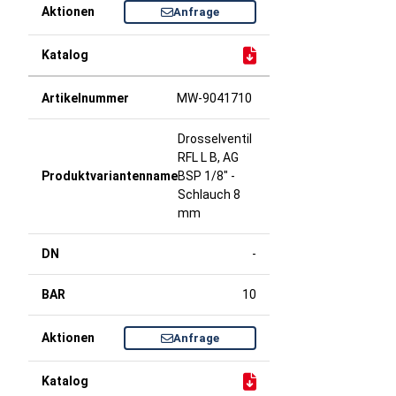
Anfrage
MW-9041710
Drosselventil
RFL L B, AG
BSP 1/8" -
Schlauch 8
mm
-
10
Anfrage