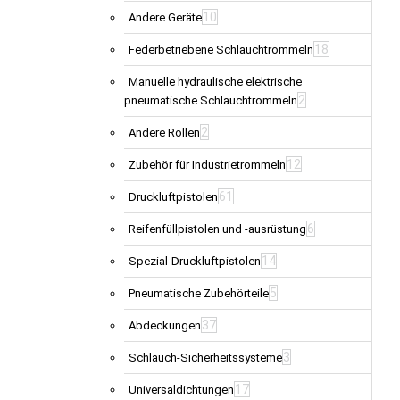
10
Andere Geräte
18
Federbetriebene Schlauchtrommeln
Manuelle hydraulische elektrische
2
pneumatische Schlauchtrommeln
2
Andere Rollen
12
Zubehör für Industrietrommeln
61
Druckluftpistolen
6
Reifenfüllpistolen und -ausrüstung
14
Spezial-Druckluftpistolen
5
Pneumatische Zubehörteile
37
Abdeckungen
3
Schlauch-Sicherheitssysteme
17
Universaldichtungen