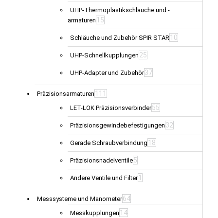
UHP-Thermoplastikschläuche und -
15
armaturen
10
Schläuche und Zubehör SPIR STAR
25
UHP-Schnellkupplungen
37
UHP-Adapter und Zubehör
111
Präzisionsarmaturen
55
LET-LOK Präzisionsverbinder
32
Präzisionsgewindebefestigungen
18
Gerade Schraubverbindung
5
Präzisionsnadelventile
1
Andere Ventile und Filter
64
Messsysteme und Manometer
14
Messkupplungen