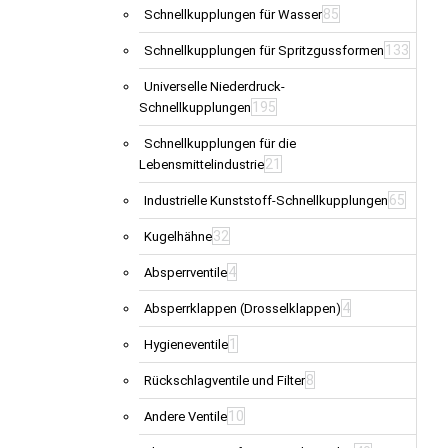
85
Schnellkupplungen für Wasser
133
Schnellkupplungen für Spritzgussformen
Universelle Niederdruck-
195
Schnellkupplungen
Schnellkupplungen für die
21
Lebensmittelindustrie
65
Industrielle Kunststoff-Schnellkupplungen
32
Kugelhähne
4
Absperrventile
4
Absperrklappen (Drosselklappen)
1
Hygieneventile
8
Rückschlagventile und Filter
10
Andere Ventile