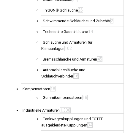
26
TYGON® Schläuche
2
Schwimmende Schläuche und Zubehör
14
Technische Gasschläuche
Schläuche und Armaturen für
102
Klimaanlagen
45
Bremsschläuche und Armaturen
Automobilschläuche und
16
Schlauchverbinder
18
Kompensatoren
18
Gummikompensatoren
1.338
Industrielle Armaturen
Tankwagenkupplungen und ECTFE-
34
ausgekleidete Kupplungen