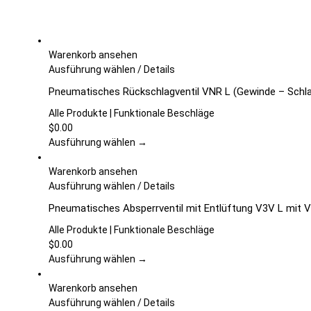
Warenkorb ansehen
Dieses
Ausführung wählen
/
Details
Produkt
Pneumatisches Rückschlagventil VNR L (Gewinde – Schl
weist
mehrere
Alle Produkte | Funktionale Beschläge
Varianten
$
0.00
auf.
Ausführung wählen →
Die
Optionen
Warenkorb ansehen
können
Dieses
Ausführung wählen
/
Details
auf
Produkt
Pneumatisches Absperrventil mit Entlüftung V3V L mit 
der
weist
Produktseite
mehrere
Alle Produkte | Funktionale Beschläge
gewählt
Varianten
$
0.00
werden
auf.
Ausführung wählen →
Die
Optionen
Warenkorb ansehen
können
Dieses
Ausführung wählen
/
Details