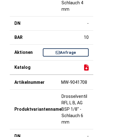
Schlauch 4
mm
-
10
Anfrage
MW-9041708
Drosselventil
RFL L B, AG
BSP 1/8" -
Schlauch 6
mm
-