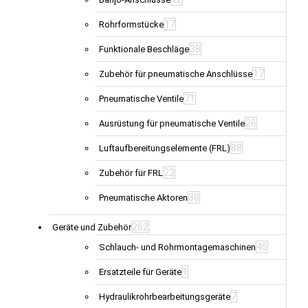
17
Rohrformstücke
38
Funktionale Beschläge
17
Zubehör für pneumatische Anschlüsse
71
Pneumatische Ventile
26
Ausrüstung für pneumatische Ventile
88
Luftaufbereitungselemente (FRL)
22
Zubehör für FRL
38
Pneumatische Aktoren
262
Geräte und Zubehör
45
Schlauch- und Rohrmontagemaschinen
1
Ersatzteile für Geräte
7
Hydraulikrohrbearbeitungsgeräte