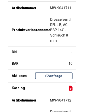
MW-9041711
Drosselventil
RFL L B, AG
BSP 1/4" -
Schlauch 8
mm
-
10
Anfrage
MW-9041712
Drosselventil