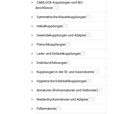
CAMLOCK-Kupplungen und IBC-
103
Anschlüsse
91
Symmetrische Klauenkupplungen
77
Hebelkupplungen
22
Gewindekupplungen und Adapter
19
Flanschkupplungen
23
Lade- und Entladekupplungen
6
Drehdurchführungen
13
Kupplungen in der Öl- und Gasindustrie
43
Hygienische Edelstahlkupplungen
87
Armaturen (Rohrarmaturen und Verbinder)
152
Niederdruckarmaturen und Adapter
10
Füllarmaturen