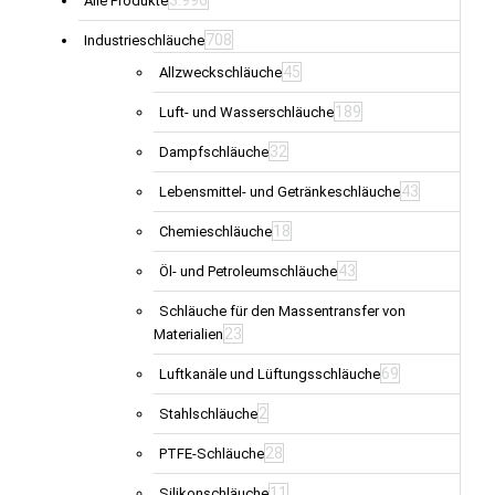
Alle Produkte
708
Industrieschläuche
45
Allzweckschläuche
189
Luft- und Wasserschläuche
32
Dampfschläuche
43
Lebensmittel- und Getränkeschläuche
18
Chemieschläuche
43
Öl- und Petroleumschläuche
Schläuche für den Massentransfer von
23
Materialien
69
Luftkanäle und Lüftungsschläuche
2
Stahlschläuche
28
PTFE-Schläuche
11
Silikonschläuche