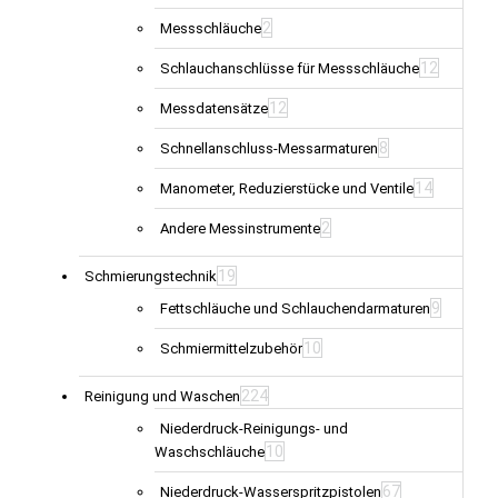
2
Messschläuche
12
Schlauchanschlüsse für Messschläuche
12
Messdatensätze
8
Schnellanschluss-Messarmaturen
14
Manometer, Reduzierstücke und Ventile
2
Andere Messinstrumente
19
Schmierungstechnik
9
Fettschläuche und Schlauchendarmaturen
10
Schmiermittelzubehör
224
Reinigung und Waschen
Niederdruck-Reinigungs- und
10
Waschschläuche
67
Niederdruck-Wasserspritzpistolen