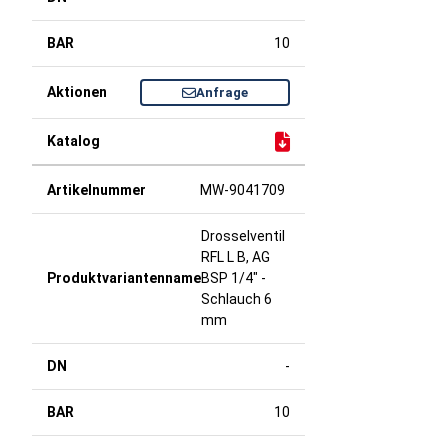
10
Anfrage
MW-9041709
Drosselventil
RFL L B, AG
BSP 1/4" -
Schlauch 6
mm
-
10