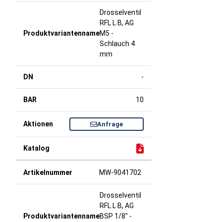
Drosselventil
RFL L B, AG
M5 -
Schlauch 4
mm
-
10
Anfrage
MW-9041702
Drosselventil
RFL L B, AG
BSP 1/8" -