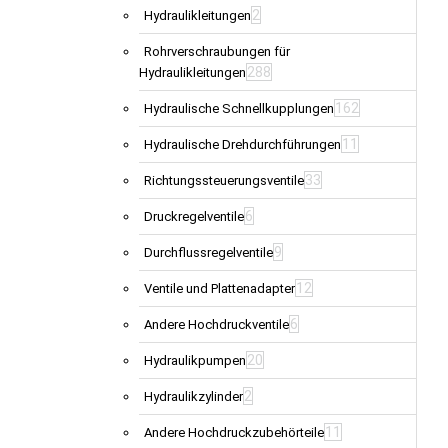
2
Hydraulikleitungen
Rohrverschraubungen für
288
Hydraulikleitungen
162
Hydraulische Schnellkupplungen
11
Hydraulische Drehdurchführungen
33
Richtungssteuerungsventile
6
Druckregelventile
9
Durchflussregelventile
12
Ventile und Plattenadapter
6
Andere Hochdruckventile
20
Hydraulikpumpen
2
Hydraulikzylinder
11
Andere Hochdruckzubehörteile