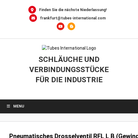
0
Skip
to
Finden Sie die nächste Niederlassung!
content
frankfurt@tubes-international.com
SCHLÄUCHE UND
VERBINDUNGSSTÜCKE
FÜR DIE INDUSTRIE
MENU
Pneumatisches Drosselventil RFL L B (Gewin