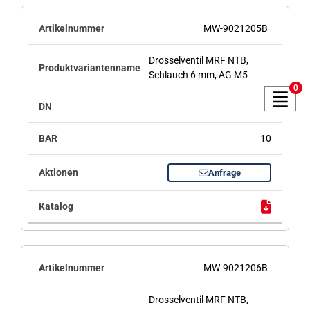
MW-9021205B
Drosselventil MRF NTB,
Schlauch 6 mm, AG M5
0
-
10
Anfrage
MW-9021206B
Drosselventil MRF NTB,