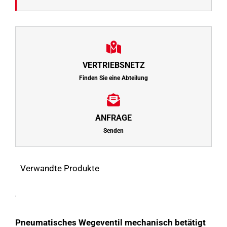
VERTRIEBSNETZ
Finden Sie eine Abteilung
ANFRAGE
Senden
Verwandte Produkte
Dieses
Ausführung
Produkt
wählen
weist
mehrere
Details
Varianten
Pneumatisches Wegeventil mechanisch betätigt
auf.