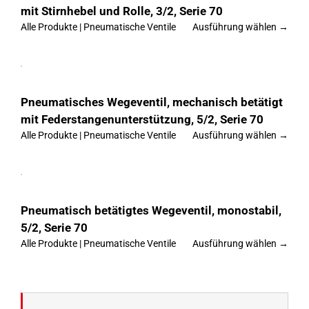
mit Stirnhebel und Rolle, 3/2, Serie 70
Die
Optionen
Alle Produkte | Pneumatische Ventile
Ausführung wählen →
können
auf
Dieses
der
Ausführung
Produkt
Produktseite
wählen
weist
gewählt
mehrere
werden
Details
Varianten
Pneumatisches Wegeventil, mechanisch betätigt
auf.
mit Federstangenunterstützung, 5/2, Serie 70
Die
Optionen
Alle Produkte | Pneumatische Ventile
Ausführung wählen →
können
auf
Dieses
der
Ausführung
Produkt
Produktseite
wählen
weist
gewählt
mehrere
werden
Details
Varianten
Pneumatisch betätigtes Wegeventil, monostabil,
auf.
5/2, Serie 70
Die
Optionen
Alle Produkte | Pneumatische Ventile
Ausführung wählen →
können
auf
der
Produktseite
gewählt
werden