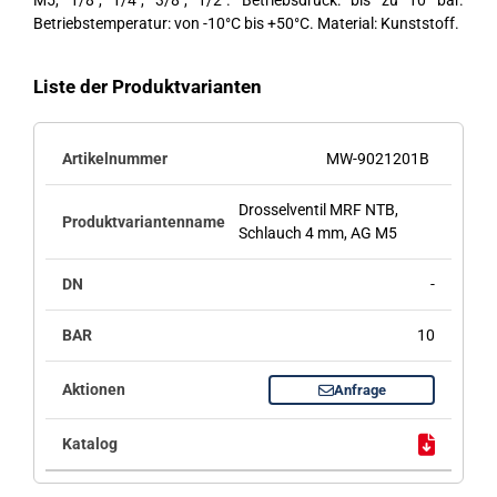
M5, 1/8″, 1/4″, 3/8″, 1/2″. Betriebsdruck: bis zu 10 bar.
Betriebstemperatur: von -10°C bis +50°C. Material: Kunststoff.
Liste der Produktvarianten
MW-9021201B
Drosselventil MRF NTB,
Schlauch 4 mm, AG M5
-
10
Anfrage