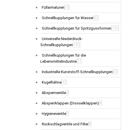
10
Füllarmaturen
85
Schnellkupplungen für Wasser
133
Schnellkupplungen für Spritzgussformen
Universelle Niederdruck-
195
Schnellkupplungen
Schnellkupplungen für die
21
Lebensmittelindustrie
65
Industrielle Kunststoff-Schnellkupplungen
32
Kugelhähne
4
Absperrventile
4
Absperrklappen (Drosselklappen)
1
Hygieneventile
8
Rückschlagventile und Filter