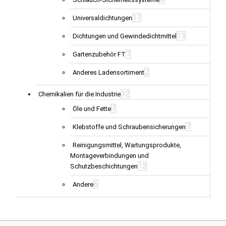
17
Universaldichtungen
13
Dichtungen und Gewindedichtmittel
7
Gartenzubehör FT
2
Anderes Ladensortiment
32
Chemikalien für die Industrie
7
Öle und Fette
7
Klebstoffe und Schraubensicherungen
Reinigungsmittel, Wartungsprodukte,
Montageverbindungen und
12
Schutzbeschichtungen
6
Andere