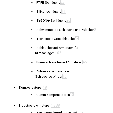
28
PTFE-Schläuche
11
Silikonschläuche
26
TYGON® Schläuche
2
Schwimmende Schläuche und Zubehör
14
Technische Gasschläuche
Schläuche und Armaturen für
102
Klimaanlagen
45
Bremsschläuche und Armaturen
Automobilschläuche und
16
Schlauchverbinder
18
Kompensatoren
18
Gummikompensatoren
1.338
Industrielle Armaturen
Tankwagenkupplungen und ECTFE-