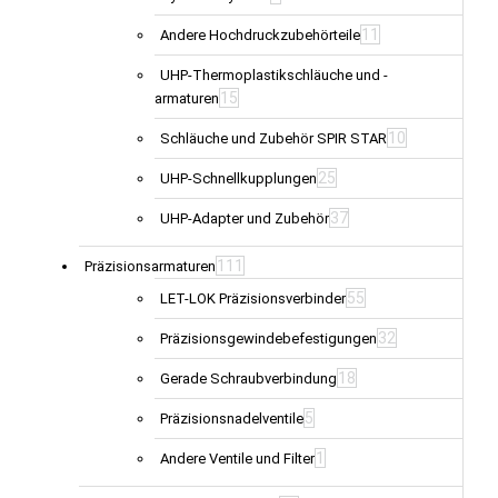
11
Andere Hochdruckzubehörteile
UHP-Thermoplastikschläuche und -
15
armaturen
10
Schläuche und Zubehör SPIR STAR
25
UHP-Schnellkupplungen
37
UHP-Adapter und Zubehör
111
Präzisionsarmaturen
55
LET-LOK Präzisionsverbinder
32
Präzisionsgewindebefestigungen
18
Gerade Schraubverbindung
5
Präzisionsnadelventile
1
Andere Ventile und Filter