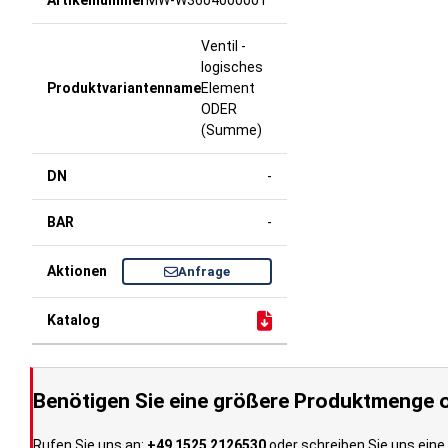
MW-W3604000001
Ventil -
logisches
Element
ODER
(Summe)
-
-
Anfrage
Benötigen Sie eine größere Produktmenge o
Rufen Sie uns an:
+49 1525 2126530
oder schreiben Sie uns eine 