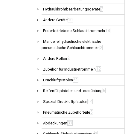
7
Hydraulikrohrbearbeitungsgeräte
10
Andere Geräte
18
Federbetriebene Schlauchtrommeln
Manuelle hydraulische elektrische
2
pneumatische Schlauchtrommeln
2
Andere Rollen
12
Zubehör für Industrietrommeln
61
Druckluftpistolen
6
Reifenfüllpistolen und -ausrüstung
14
Spezial-Druckluftpistolen
5
Pneumatische Zubehörteile
37
Abdeckungen
3
Schlauch-Sicherheitssysteme