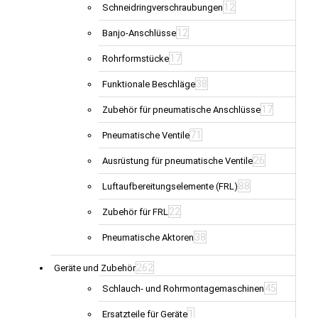
12
Schneidringverschraubungen
12
Banjo-Anschlüsse
17
Rohrformstücke
38
Funktionale Beschläge
17
Zubehör für pneumatische Anschlüsse
71
Pneumatische Ventile
26
Ausrüstung für pneumatische Ventile
88
Luftaufbereitungselemente (FRL)
22
Zubehör für FRL
38
Pneumatische Aktoren
262
Geräte und Zubehör
45
Schlauch- und Rohrmontagemaschinen
1
Ersatzteile für Geräte