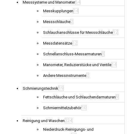
64
Messsysteme und Manometer
14
Messkupplungen
2
Messschläuche
12
Schlauchanschlüsse für Messschläuche
12
Messdatensätze
8
Schnellanschluss-Messarmaturen
14
Manometer, Reduzierstücke und Ventile
2
Andere Messinstrumente
19
Schmierungstechnik
9
Fettschläuche und Schlauchendarmaturen
10
Schmiermittelzubehör
224
Reinigung und Waschen
Niederdruck-Reinigungs- und