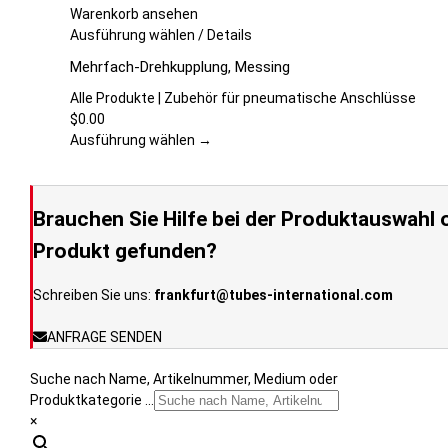
Optionen
Warenkorb ansehen
können
Dieses
Ausführung wählen
/
Details
auf
Produkt
Mehrfach-Drehkupplung, Messing
der
weist
Produktseite
mehrere
Alle Produkte | Zubehör für pneumatische Anschlüsse
gewählt
Varianten
$
0.00
werden
auf.
Ausführung wählen →
Die
Optionen
können
Brauchen Sie Hilfe bei der Produktauswahl o
auf
der
Produkt gefunden?
Produktseite
gewählt
Schreiben Sie uns:
frankfurt@tubes-international.com
werden
ANFRAGE SENDEN
Suche nach Name, Artikelnummer, Medium oder
Produktkategorie ...
×