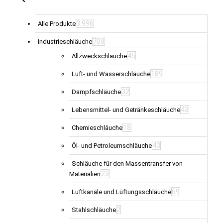
3.996
Alle Produkte
708
Industrieschläuche
45
Allzweckschläuche
189
Luft- und Wasserschläuche
32
Dampfschläuche
43
Lebensmittel- und Getränkeschläuche
18
Chemieschläuche
43
Öl- und Petroleumschläuche
Schläuche für den Massentransfer von
23
Materialien
69
Luftkanäle und Lüftungsschläuche
2
Stahlschläuche