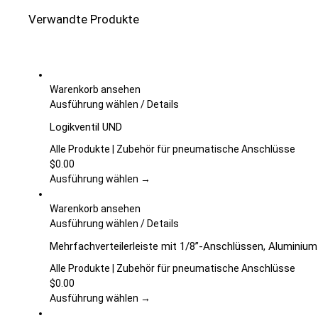
Verwandte Produkte
Warenkorb ansehen
Dieses
Ausführung wählen
/
Details
Produkt
Logikventil UND
weist
mehrere
Alle Produkte | Zubehör für pneumatische Anschlüsse
Varianten
$
0.00
auf.
Ausführung wählen →
Die
Optionen
Warenkorb ansehen
können
Dieses
Ausführung wählen
/
Details
auf
Produkt
Mehrfachverteilerleiste mit 1/8”-Anschlüssen, Aluminium
der
weist
Produktseite
mehrere
Alle Produkte | Zubehör für pneumatische Anschlüsse
gewählt
Varianten
$
0.00
werden
auf.
Ausführung wählen →
Die