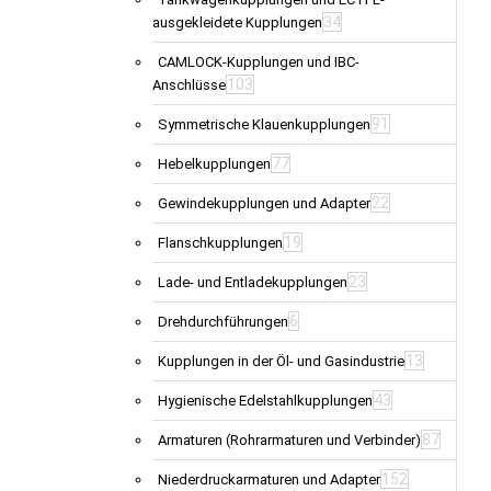
34
ausgekleidete Kupplungen
CAMLOCK-Kupplungen und IBC-
103
Anschlüsse
91
Symmetrische Klauenkupplungen
77
Hebelkupplungen
22
Gewindekupplungen und Adapter
19
Flanschkupplungen
23
Lade- und Entladekupplungen
6
Drehdurchführungen
13
Kupplungen in der Öl- und Gasindustrie
43
Hygienische Edelstahlkupplungen
87
Armaturen (Rohrarmaturen und Verbinder)
152
Niederdruckarmaturen und Adapter