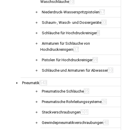
10
Waschschläuche
67
Niederdruck-Wasserspritzpistolen
33
Schaum-, Wasch- und Dosiergeräte
8
Schläuche für Hochdruckreiniger
Armaturen für Schläuche von
37
Hochdruckreinigern
59
Pistolen für Hochdruckreiniger
10
Schläuche und Armaturen für Abwasser
543
Pneumatik
35
Pneumatische Schläuche
26
Pneumatische Rohrleitungssysteme
101
Steckverschraubungen
40
Gewindepneumatikverschraubungen