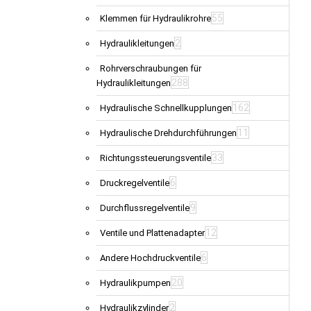
55
Klemmen für Hydraulikrohre
2
Hydraulikleitungen
Rohrverschraubungen für
288
Hydraulikleitungen
162
Hydraulische Schnellkupplungen
11
Hydraulische Drehdurchführungen
33
Richtungssteuerungsventile
6
Druckregelventile
9
Durchflussregelventile
12
Ventile und Plattenadapter
6
Andere Hochdruckventile
20
Hydraulikpumpen
2
Hydraulikzylinder