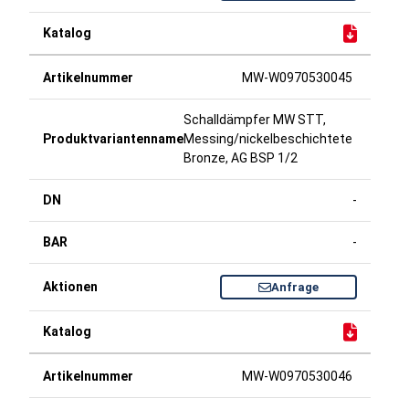
MW-W0970530045
Schalldämpfer MW STT,
Messing/nickelbeschichtete
Bronze, AG BSP 1/2
-
-
Anfrage
MW-W0970530046