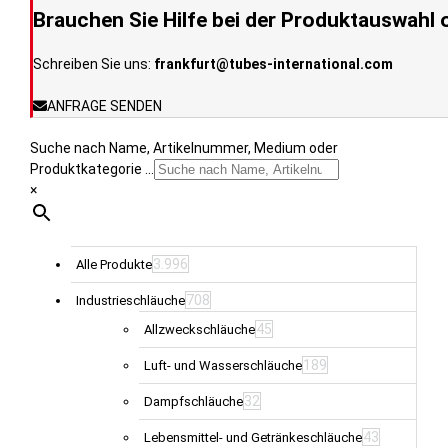
können
Brauchen Sie Hilfe bei der Produktauswahl 
auf
der
Schreiben Sie uns:
frankfurt@tubes-international.com
Produktseite
gewählt
ANFRAGE SENDEN
werden
Suche nach Name, Artikelnummer, Medium oder
Produktkategorie ...
×
3.996
Alle Produkte
708
Industrieschläuche
45
Allzweckschläuche
189
Luft- und Wasserschläuche
32
Dampfschläuche
43
Lebensmittel- und Getränkeschläuche