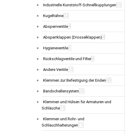
65
Industrielle Kunststoff-Schnellkupplungen
32
Kugelhähne
4
Absperrventile
4
Absperrklappen (Drosselklappen)
1
Hygieneventile
8
Rückschlagventile und Filter
10
Andere Ventile
40
Klemmen zur Befestigung der Enden
26
Bandschellensystem
Klemmen und Hülsen für Armaturen und
19
Schläuche
Klemmen und Rohr- und
11
Schlauchhalterungen