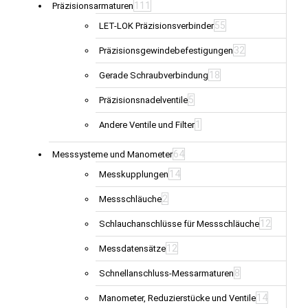
111
Präzisionsarmaturen
55
LET-LOK Präzisionsverbinder
32
Präzisionsgewindebefestigungen
18
Gerade Schraubverbindung
5
Präzisionsnadelventile
1
Andere Ventile und Filter
64
Messsysteme und Manometer
14
Messkupplungen
2
Messschläuche
12
Schlauchanschlüsse für Messschläuche
12
Messdatensätze
8
Schnellanschluss-Messarmaturen
14
Manometer, Reduzierstücke und Ventile