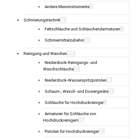
2
Andere Messinstrumente
19
Schmierungstechnik
9
Fettschläuche und Schlauchendarmaturen
10
Schmiermittelzubehör
224
Reinigung und Waschen
Niederdruck-Reinigungs- und
10
Waschschläuche
67
Niederdruck-Wasserspritzpistolen
33
Schaum-, Wasch- und Dosiergeräte
8
Schläuche für Hochdruckreiniger
Armaturen für Schläuche von
37
Hochdruckreinigern
59
Pistolen für Hochdruckreiniger