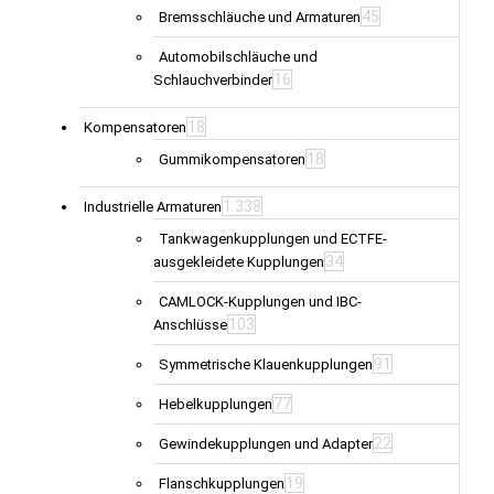
45
Bremsschläuche und Armaturen
Automobilschläuche und
16
Schlauchverbinder
18
Kompensatoren
18
Gummikompensatoren
1.338
Industrielle Armaturen
Tankwagenkupplungen und ECTFE-
34
ausgekleidete Kupplungen
CAMLOCK-Kupplungen und IBC-
103
Anschlüsse
91
Symmetrische Klauenkupplungen
77
Hebelkupplungen
22
Gewindekupplungen und Adapter
19
Flanschkupplungen