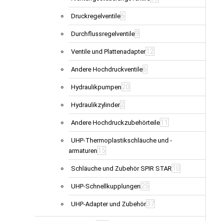
6
Druckregelventile
9
Durchflussregelventile
12
Ventile und Plattenadapter
6
Andere Hochdruckventile
20
Hydraulikpumpen
2
Hydraulikzylinder
11
Andere Hochdruckzubehörteile
UHP-Thermoplastikschläuche und -
15
armaturen
10
Schläuche und Zubehör SPIR STAR
25
UHP-Schnellkupplungen
37
UHP-Adapter und Zubehör