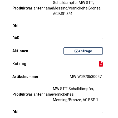
Schalldämpfer MW STT,
Messing/vernickelte Bronze,
AG BSP 3/4
-
-
Anfrage
MW-W0970530047
MW STT Schalldämpfer,
vernickeltes
Messing/Bronze, AG BSP 1
-