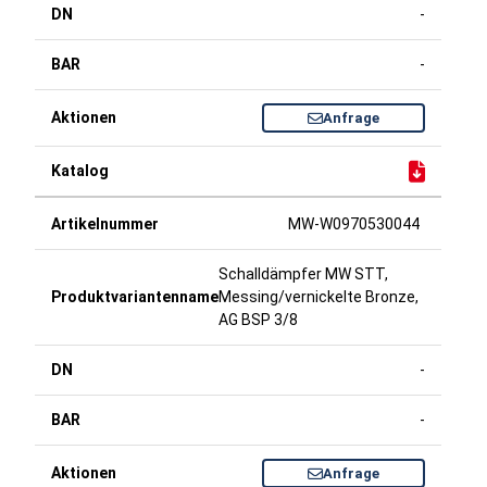
-
-
Anfrage
MW-W0970530044
Schalldämpfer MW STT,
Messing/vernickelte Bronze,
AG BSP 3/8
-
-
Anfrage