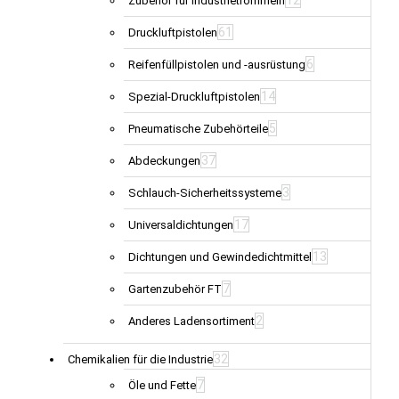
Zubehör für Industrietrommeln
61
Druckluftpistolen
6
Reifenfüllpistolen und -ausrüstung
14
Spezial-Druckluftpistolen
5
Pneumatische Zubehörteile
37
Abdeckungen
3
Schlauch-Sicherheitssysteme
17
Universaldichtungen
13
Dichtungen und Gewindedichtmittel
7
Gartenzubehör FT
2
Anderes Ladensortiment
32
Chemikalien für die Industrie
7
Öle und Fette