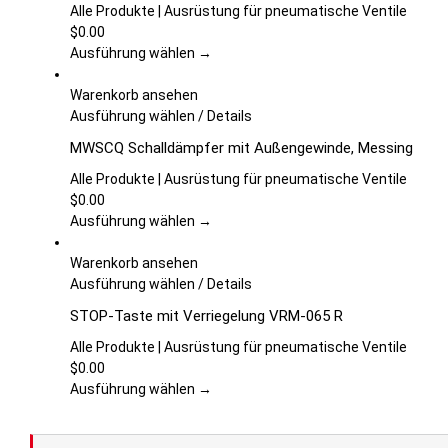
mehrere
Alle Produkte | Ausrüstung für pneumatische Ventile
Varianten
$
0.00
auf.
Ausführung wählen →
Die
Optionen
Warenkorb ansehen
können
Dieses
Ausführung wählen
/
Details
auf
Produkt
MWSCQ Schalldämpfer mit Außengewinde, Messing
der
weist
Produktseite
mehrere
Alle Produkte | Ausrüstung für pneumatische Ventile
gewählt
Varianten
$
0.00
werden
auf.
Ausführung wählen →
Die
Optionen
Warenkorb ansehen
können
Dieses
Ausführung wählen
/
Details
auf
Produkt
STOP-Taste mit Verriegelung VRM-065 R
der
weist
Produktseite
mehrere
Alle Produkte | Ausrüstung für pneumatische Ventile
gewählt
Varianten
$
0.00
werden
auf.
Ausführung wählen →
Die
Optionen