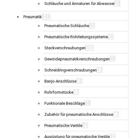
10
Schläuche und Armaturen für Abwasser
543
Pneumatik
35
Pneumatische Schläuche
26
Pneumatische Rohrleitungssysteme
101
Steckverschraubungen
40
Gewindepneumatikverschraubungen
12
Schneidringverschraubungen
12
Banjo-Anschlüsse
17
Rohrformstücke
38
Funktionale Beschläge
17
Zubehör für pneumatische Anschlüsse
71
Pneumatische Ventile
26
Ausrüstung für pneumatische Ventile