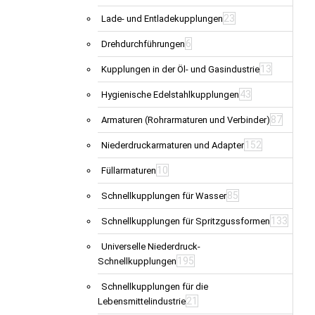
23
Lade- und Entladekupplungen
6
Drehdurchführungen
13
Kupplungen in der Öl- und Gasindustrie
43
Hygienische Edelstahlkupplungen
87
Armaturen (Rohrarmaturen und Verbinder)
152
Niederdruckarmaturen und Adapter
10
Füllarmaturen
85
Schnellkupplungen für Wasser
133
Schnellkupplungen für Spritzgussformen
Universelle Niederdruck-
195
Schnellkupplungen
Schnellkupplungen für die
21
Lebensmittelindustrie