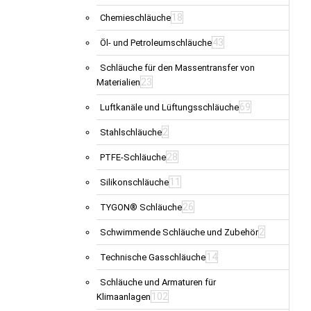
18
Chemieschläuche
43
Öl- und Petroleumschläuche
Schläuche für den Massentransfer von
23
Materialien
69
Luftkanäle und Lüftungsschläuche
2
Stahlschläuche
28
PTFE-Schläuche
11
Silikonschläuche
26
TYGON® Schläuche
2
Schwimmende Schläuche und Zubehör
14
Technische Gasschläuche
Schläuche und Armaturen für
102
Klimaanlagen