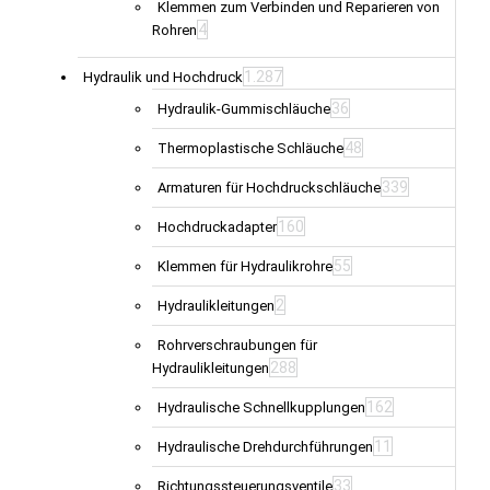
Klemmen zum Verbinden und Reparieren von
4
Rohren
1.287
Hydraulik und Hochdruck
36
Hydraulik-Gummischläuche
48
Thermoplastische Schläuche
339
Armaturen für Hochdruckschläuche
160
Hochdruckadapter
55
Klemmen für Hydraulikrohre
2
Hydraulikleitungen
Rohrverschraubungen für
288
Hydraulikleitungen
162
Hydraulische Schnellkupplungen
11
Hydraulische Drehdurchführungen
33
Richtungssteuerungsventile