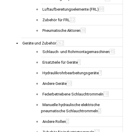
88
Luftaufbereitungselemente (FRL)
22
Zubehör für FRL
38
Pneumatische Aktoren
262
Geräte und Zubehör
45
Schlauch- und Rohrmontagemaschinen
1
Ersatzteile für Geräte
7
Hydraulikrohrbearbeitungsgeräte
10
Andere Geräte
18
Federbetriebene Schlauchtrommeln
Manuelle hydraulische elektrische
2
pneumatische Schlauchtrommeln
2
Andere Rollen
12