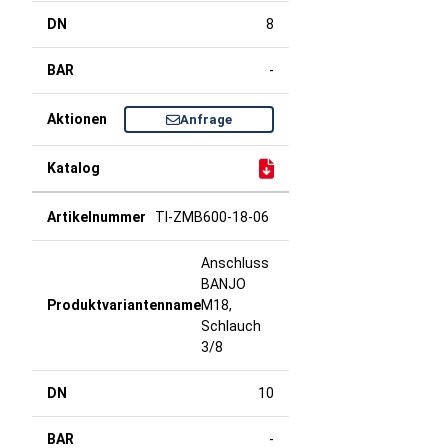
8
-
Anfrage
TI-ZMB600-18-06
Anschluss
BANJO
M18,
Schlauch
3/8
10
-