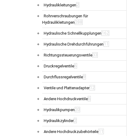
2
Hydraulikleitungen
Rohrverschraubungen für
288
Hydraulikleitungen
162
Hydraulische Schnellkupplungen
11
Hydraulische Drehdurchführungen
33
Richtungssteuerungsventile
6
Druckregelventile
9
Durchflussregelventile
12
Ventile und Plattenadapter
6
Andere Hochdruckventile
20
Hydraulikpumpen
2
Hydraulikzylinder
11
Andere Hochdruckzubehörteile