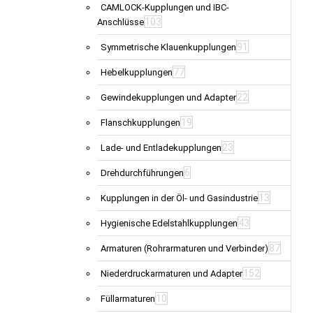
CAMLOCK-Kupplungen und IBC-
103
Anschlüsse
91
Symmetrische Klauenkupplungen
77
Hebelkupplungen
22
Gewindekupplungen und Adapter
19
Flanschkupplungen
23
Lade- und Entladekupplungen
6
Drehdurchführungen
13
Kupplungen in der Öl- und Gasindustrie
43
Hygienische Edelstahlkupplungen
87
Armaturen (Rohrarmaturen und Verbinder)
152
Niederdruckarmaturen und Adapter
10
Füllarmaturen