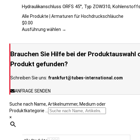
auf
Produkt
Hydraulikanschluss ORFS 45°, Typ ZOW310, Kohlenstoffst
der
weist
Produktseite
mehrere
Alle Produkte | Armaturen für Hochdruckschläuche
gewählt
Varianten
$
0.00
werden
auf.
Ausführung wählen →
Die
Optionen
können
Brauchen Sie Hilfe bei der Produktauswahl o
auf
der
Produkt gefunden?
Produktseite
gewählt
Schreiben Sie uns:
frankfurt@tubes-international.com
werden
ANFRAGE SENDEN
Suche nach Name, Artikelnummer, Medium oder
Produktkategorie ...
×