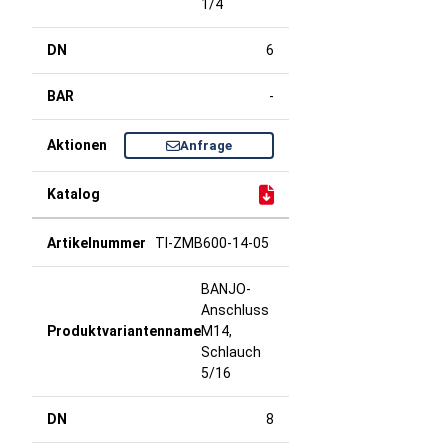
1/4
6
-
Anfrage
TI-ZMB600-14-05
BANJO-
Anschluss
M14,
Schlauch
5/16
8