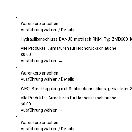
Warenkorb ansehen
Dieses
Ausführung wählen
/
Details
Produkt
Hydraulikanschluss BANJO metrisch RNM, Typ ZMB600, K
weist
mehrere
Alle Produkte | Armaturen für Hochdruckschläuche
Varianten
$
0.00
auf.
Ausführung wählen →
Die
Optionen
Warenkorb ansehen
können
Dieses
Ausführung wählen
/
Details
auf
Produkt
WEO-Steckkupplung mit Schlauchanschluss, gehärteter St
der
weist
Produktseite
mehrere
Alle Produkte | Armaturen für Hochdruckschläuche
gewählt
Varianten
$
0.00
werden
auf.
Ausführung wählen →
Die
Optionen
Warenkorb ansehen
können
Dieses
Ausführung wählen
/
Details