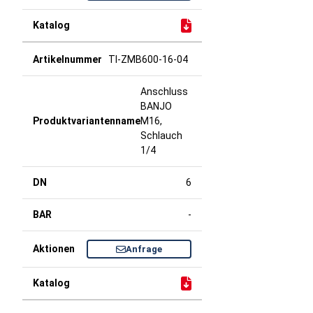
TI-ZMB600-16-04
Anschluss
BANJO
M16,
Schlauch
1/4
6
-
Anfrage