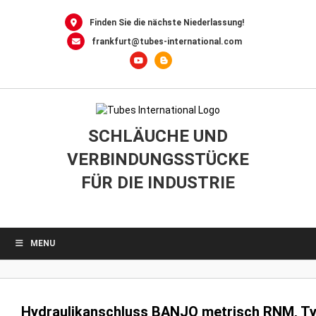
0
Skip
to
Finden Sie die nächste Niederlassung!
content
frankfurt@tubes-international.com
SCHLÄUCHE UND
VERBINDUNGSSTÜCKE
FÜR DIE INDUSTRIE
MENU
Hydraulikanschluss BANJO metrisch RNM, Ty