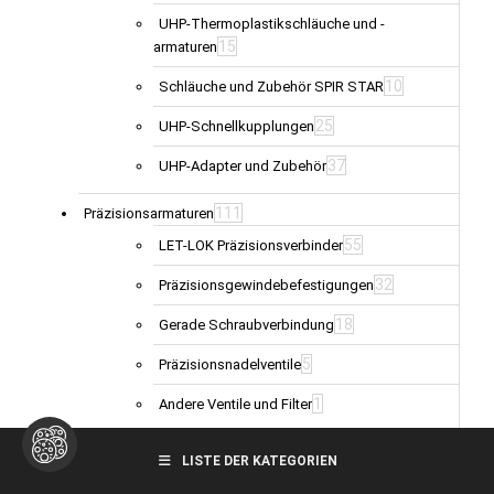
UHP-Thermoplastikschläuche und -
15
armaturen
10
Schläuche und Zubehör SPIR STAR
25
UHP-Schnellkupplungen
37
UHP-Adapter und Zubehör
111
Präzisionsarmaturen
55
LET-LOK Präzisionsverbinder
32
Präzisionsgewindebefestigungen
18
Gerade Schraubverbindung
5
Präzisionsnadelventile
1
Andere Ventile und Filter
64
Messsysteme und Manometer
LISTE DER KATEGORIEN
14
Messkupplungen