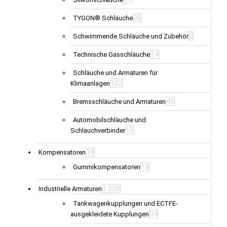
26
TYGON® Schläuche
2
Schwimmende Schläuche und Zubehör
14
Technische Gasschläuche
Schläuche und Armaturen für
102
Klimaanlagen
45
Bremsschläuche und Armaturen
Automobilschläuche und
16
Schlauchverbinder
18
Kompensatoren
18
Gummikompensatoren
1.338
Industrielle Armaturen
Tankwagenkupplungen und ECTFE-
34
ausgekleidete Kupplungen