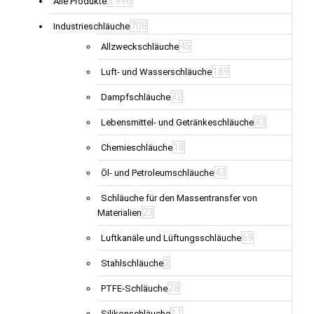
3.996
Alle Produkte
708
Industrieschläuche
45
Allzweckschläuche
189
Luft- und Wasserschläuche
32
Dampfschläuche
43
Lebensmittel- und Getränkeschläuche
18
Chemieschläuche
43
Öl- und Petroleumschläuche
Schläuche für den Massentransfer von
23
Materialien
69
Luftkanäle und Lüftungsschläuche
2
Stahlschläuche
28
PTFE-Schläuche
11
Silikonschläuche