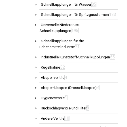
85
Schnellkupplungen für Wasser
133
Schnellkupplungen für Spritzgussformen
Universelle Niederdruck-
195
Schnellkupplungen
Schnellkupplungen für die
21
Lebensmittelindustrie
65
Industrielle Kunststoff-Schnellkupplungen
32
Kugelhähne
4
Absperrventile
4
Absperrklappen (Drosselklappen)
1
Hygieneventile
8
Rückschlagventile und Filter
10
Andere Ventile