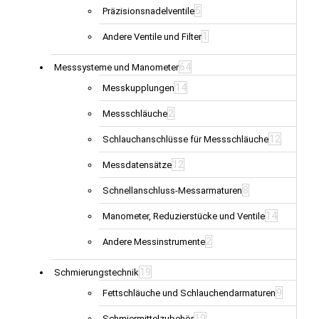
5
Präzisionsnadelventile
1
Andere Ventile und Filter
64
Messsysteme und Manometer
14
Messkupplungen
2
Messschläuche
12
Schlauchanschlüsse für Messschläuche
12
Messdatensätze
8
Schnellanschluss-Messarmaturen
14
Manometer, Reduzierstücke und Ventile
2
Andere Messinstrumente
19
Schmierungstechnik
9
Fettschläuche und Schlauchendarmaturen
10
Schmiermittelzubehör