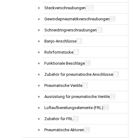
101
Steckverschraubungen
40
Gewindepneumatikverschraubungen
12
Schneidringverschraubungen
12
Banjo-Anschlüsse
17
Rohrformstücke
38
Funktionale Beschläge
17
Zubehör für pneumatische Anschlüsse
71
Pneumatische Ventile
26
Ausrüstung für pneumatische Ventile
88
Luftaufbereitungselemente (FRL)
22
Zubehör für FRL
38
Pneumatische Aktoren