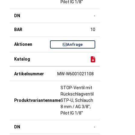
Pilot IG 1/8"
-
10
Anfrage
MW-W6001021108
STOP-Ventil mit
Rückschlagventil
STP-U, Schlauch
8 mm / AG 3/8",
Pilot IG 1/8"
-