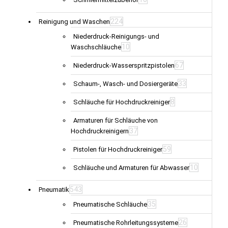
224
Reinigung und Waschen
Niederdruck-Reinigungs- und
10
Waschschläuche
67
Niederdruck-Wasserspritzpistolen
33
Schaum-, Wasch- und Dosiergeräte
8
Schläuche für Hochdruckreiniger
Armaturen für Schläuche von
37
Hochdruckreinigern
59
Pistolen für Hochdruckreiniger
10
Schläuche und Armaturen für Abwasser
543
Pneumatik
35
Pneumatische Schläuche
26
Pneumatische Rohrleitungssysteme