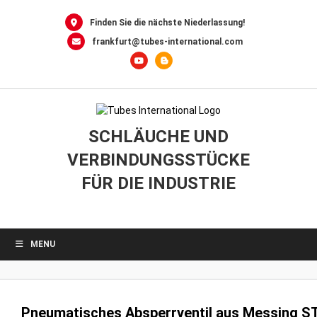
0
Skip
to
Finden Sie die nächste Niederlassung!
content
frankfurt@tubes-international.com
SCHLÄUCHE UND
VERBINDUNGSSTÜCKE
FÜR DIE INDUSTRIE
MENU
Pneumatisches Absperrventil aus Messing S