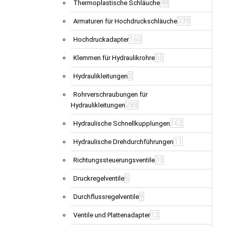
48
Thermoplastische Schläuche
339
Armaturen für Hochdruckschläuche
160
Hochdruckadapter
55
Klemmen für Hydraulikrohre
2
Hydraulikleitungen
Rohrverschraubungen für
288
Hydraulikleitungen
162
Hydraulische Schnellkupplungen
11
Hydraulische Drehdurchführungen
33
Richtungssteuerungsventile
6
Druckregelventile
9
Durchflussregelventile
12
Ventile und Plattenadapter