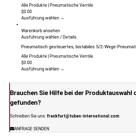
Produktseite
mehrere
Alle Produkte | Pneumatische Ventile
gewählt
Varianten
$
0.00
werden
auf.
Ausführung wählen →
Die
Optionen
Warenkorb ansehen
können
Dieses
Ausführung wählen
/
Details
auf
Produkt
Pneumatisch gesteuertes, bistabiles 5/2-Wege-Pneumatik
der
weist
Produktseite
mehrere
Alle Produkte | Pneumatische Ventile
gewählt
Varianten
$
0.00
werden
auf.
Ausführung wählen →
Die
Optionen
können
Brauchen Sie Hilfe bei der Produktauswahl o
auf
der
gefunden?
Produktseite
gewählt
Schreiben Sie uns:
frankfurt@tubes-international.com
werden
ANFRAGE SENDEN