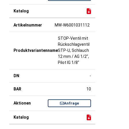
MW-W6001031112
STOP-Ventil mit
Rückschlagventil
STP-U, Schlauch
12 mm / AG 1/2",
Pilot IG 1/8"
-
10
Anfrage