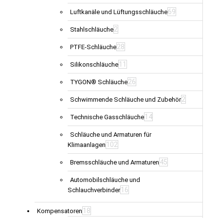
69
Luftkanäle und Lüftungsschläuche
2
Stahlschläuche
28
PTFE-Schläuche
11
Silikonschläuche
26
TYGON® Schläuche
2
Schwimmende Schläuche und Zubehör
14
Technische Gasschläuche
Schläuche und Armaturen für
102
Klimaanlagen
45
Bremsschläuche und Armaturen
Automobilschläuche und
16
Schlauchverbinder
18
Kompensatoren