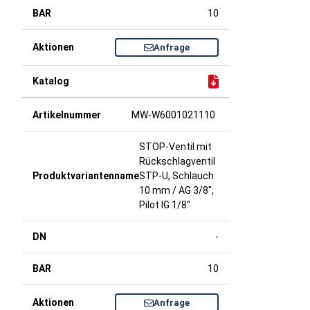
10
Anfrage
MW-W6001021110
STOP-Ventil mit
Rückschlagventil
STP-U, Schlauch
10 mm / AG 3/8",
Pilot IG 1/8"
-
10
Anfrage