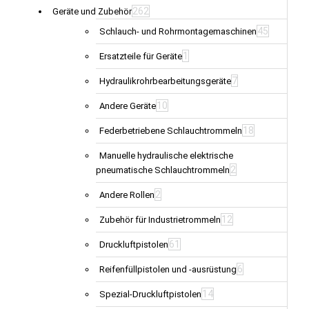
262
Geräte und Zubehör
45
Schlauch- und Rohrmontagemaschinen
1
Ersatzteile für Geräte
7
Hydraulikrohrbearbeitungsgeräte
10
Andere Geräte
18
Federbetriebene Schlauchtrommeln
Manuelle hydraulische elektrische
2
pneumatische Schlauchtrommeln
2
Andere Rollen
12
Zubehör für Industrietrommeln
61
Druckluftpistolen
6
Reifenfüllpistolen und -ausrüstung
14
Spezial-Druckluftpistolen