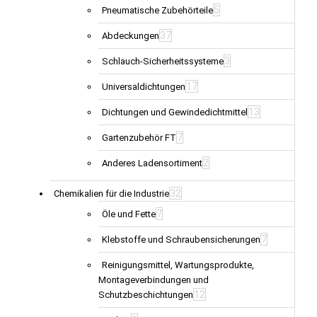
5
Pneumatische Zubehörteile
37
Abdeckungen
3
Schlauch-Sicherheitssysteme
17
Universaldichtungen
13
Dichtungen und Gewindedichtmittel
7
Gartenzubehör FT
2
Anderes Ladensortiment
32
Chemikalien für die Industrie
7
Öle und Fette
7
Klebstoffe und Schraubensicherungen
Reinigungsmittel, Wartungsprodukte,
Montageverbindungen und
12
Schutzbeschichtungen