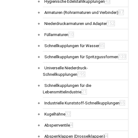
43
Hygienische Edelstahlkupplungen
87
Armaturen (Rohrarmaturen und Verbinder)
152
Niederdruckarmaturen und Adapter
10
Füllarmaturen
85
Schnellkupplungen für Wasser
133
Schnellkupplungen für Spritzgussformen
Universelle Niederdruck-
195
Schnellkupplungen
Schnellkupplungen für die
21
Lebensmittelindustrie
65
Industrielle Kunststoff-Schnellkupplungen
32
Kugelhähne
4
Absperrventile
4
Absperrklappen (Drosselklappen)