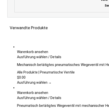
Se
Verwandte Produkte
Warenkorb ansehen
Dieses
Ausführung wählen
/
Details
Produkt
Mechanisch betätigtes pneumatisches Wegeventil mit Hebe
weist
mehrere
Alle Produkte | Pneumatische Ventile
Varianten
$
0.00
auf.
Ausführung wählen →
Die
Optionen
Warenkorb ansehen
können
Dieses
Ausführung wählen
/
Details
auf
Produkt
Pneumatisch betätigtes Wegeventil mit mechanischer Hebe
der
weist