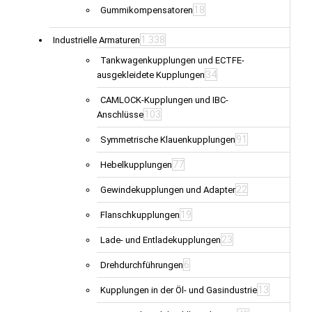
18
Gummikompensatoren
1.338
Industrielle Armaturen
Tankwagenkupplungen und ECTFE-
34
ausgekleidete Kupplungen
CAMLOCK-Kupplungen und IBC-
103
Anschlüsse
91
Symmetrische Klauenkupplungen
77
Hebelkupplungen
22
Gewindekupplungen und Adapter
19
Flanschkupplungen
23
Lade- und Entladekupplungen
6
Drehdurchführungen
13
Kupplungen in der Öl- und Gasindustrie