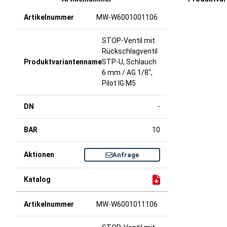
MW-W6001001106
STOP-Ventil mit
Rückschlagventil
STP-U, Schlauch
6 mm / AG 1/8",
Pilot IG M5
-
10
Anfrage
MW-W6001011106