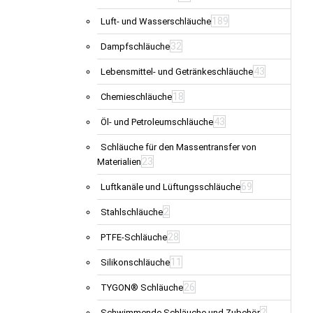
189
Luft- und Wasserschläuche
32
Dampfschläuche
43
Lebensmittel- und Getränkeschläuche
18
Chemieschläuche
43
Öl- und Petroleumschläuche
Schläuche für den Massentransfer von
23
Materialien
69
Luftkanäle und Lüftungsschläuche
2
Stahlschläuche
28
PTFE-Schläuche
11
Silikonschläuche
26
TYGON® Schläuche
2
Schwimmende Schläuche und Zubehör