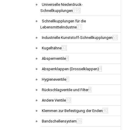
Universelle Niederdruck-
195
Schnellkupplungen
Schnellkupplungen für die
21
Lebensmittelindustrie
65
Industrielle Kunststoff-Schnellkupplungen
32
Kugelhähne
4
Absperrventile
4
Absperrklappen (Drosselklappen)
1
Hygieneventile
8
Rückschlagventile und Filter
10
Andere Ventile
40
Klemmen zur Befestigung der Enden
26
Bandschellensystem