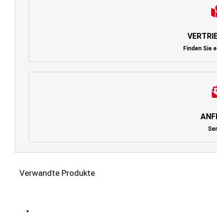
VERTRI
Finden Sie e
ANF
Se
Verwandte Produkte