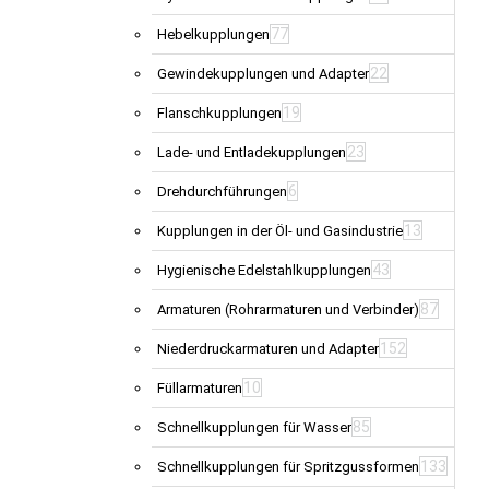
77
Hebelkupplungen
22
Gewindekupplungen und Adapter
19
Flanschkupplungen
23
Lade- und Entladekupplungen
6
Drehdurchführungen
13
Kupplungen in der Öl- und Gasindustrie
43
Hygienische Edelstahlkupplungen
87
Armaturen (Rohrarmaturen und Verbinder)
152
Niederdruckarmaturen und Adapter
10
Füllarmaturen
85
Schnellkupplungen für Wasser
133
Schnellkupplungen für Spritzgussformen