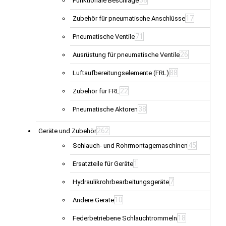
Funktionale Beschläge
17
Zubehör für pneumatische Anschlüsse
71
Pneumatische Ventile
26
Ausrüstung für pneumatische Ventile
88
Luftaufbereitungselemente (FRL)
22
Zubehör für FRL
38
Pneumatische Aktoren
262
Geräte und Zubehör
45
Schlauch- und Rohrmontagemaschinen
1
Ersatzteile für Geräte
7
Hydraulikrohrbearbeitungsgeräte
10
Andere Geräte
18
Federbetriebene Schlauchtrommeln