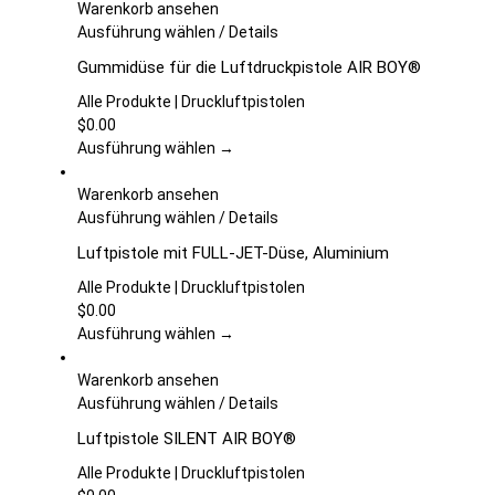
Warenkorb ansehen
Dieses
Ausführung wählen
/
Details
Produkt
Gummidüse für die Luftdruckpistole AIR BOY®
weist
mehrere
Alle Produkte | Druckluftpistolen
Varianten
$
0.00
auf.
Ausführung wählen →
Die
Optionen
Warenkorb ansehen
können
Dieses
Ausführung wählen
/
Details
auf
Produkt
Luftpistole mit FULL-JET-Düse, Aluminium
der
weist
Produktseite
mehrere
Alle Produkte | Druckluftpistolen
gewählt
Varianten
$
0.00
werden
auf.
Ausführung wählen →
Die
Optionen
Warenkorb ansehen
können
Dieses
Ausführung wählen
/
Details
auf
Produkt
Luftpistole SILENT AIR BOY®
der
weist
Produktseite
mehrere
Alle Produkte | Druckluftpistolen
gewählt
Varianten