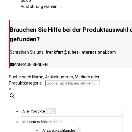
$
0.00
werden
auf.
Ausführung wählen →
Die
Optionen
können
Brauchen Sie Hilfe bei der Produktauswahl o
auf
der
gefunden?
Produktseite
gewählt
Schreiben Sie uns:
frankfurt@tubes-international.com
werden
ANFRAGE SENDEN
Suche nach Name, Artikelnummer, Medium oder
Produktkategorie ...
×
3.996
Alle Produkte
708
Industrieschläuche
45
Allzweckschläuche