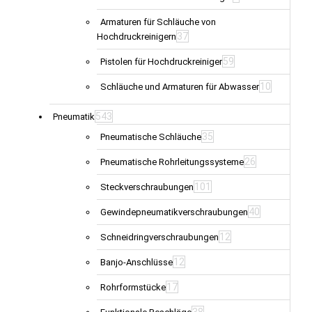
Armaturen für Schläuche von
37
Hochdruckreinigern
59
Pistolen für Hochdruckreiniger
10
Schläuche und Armaturen für Abwasser
543
Pneumatik
35
Pneumatische Schläuche
26
Pneumatische Rohrleitungssysteme
101
Steckverschraubungen
40
Gewindepneumatikverschraubungen
12
Schneidringverschraubungen
12
Banjo-Anschlüsse
17
Rohrformstücke
38