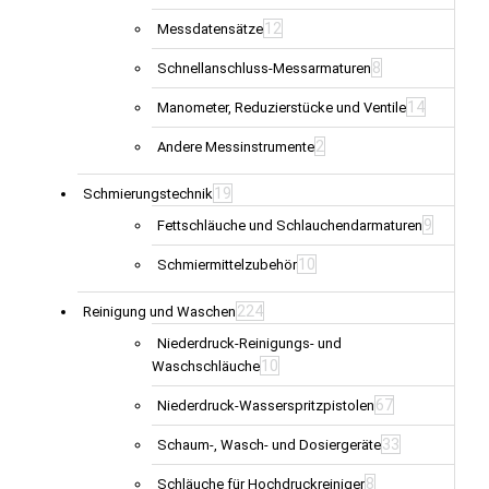
12
Messdatensätze
8
Schnellanschluss-Messarmaturen
14
Manometer, Reduzierstücke und Ventile
2
Andere Messinstrumente
19
Schmierungstechnik
9
Fettschläuche und Schlauchendarmaturen
10
Schmiermittelzubehör
224
Reinigung und Waschen
Niederdruck-Reinigungs- und
10
Waschschläuche
67
Niederdruck-Wasserspritzpistolen
33
Schaum-, Wasch- und Dosiergeräte
8
Schläuche für Hochdruckreiniger