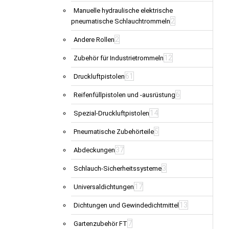
Manuelle hydraulische elektrische
2
pneumatische Schlauchtrommeln
2
Andere Rollen
12
Zubehör für Industrietrommeln
61
Druckluftpistolen
6
Reifenfüllpistolen und -ausrüstung
14
Spezial-Druckluftpistolen
5
Pneumatische Zubehörteile
37
Abdeckungen
3
Schlauch-Sicherheitssysteme
17
Universaldichtungen
13
Dichtungen und Gewindedichtmittel
7
Gartenzubehör FT