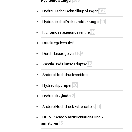
288
Hydraulikleitungen
162
Hydraulische Schnellkupplungen
11
Hydraulische Drehdurchführungen
33
Richtungssteuerungsventile
6
Druckregelventile
9
Durchflussregelventile
12
Ventile und Plattenadapter
6
Andere Hochdruckventile
20
Hydraulikpumpen
2
Hydraulikzylinder
11
Andere Hochdruckzubehörteile
UHP-Thermoplastikschläuche und -
15
armaturen