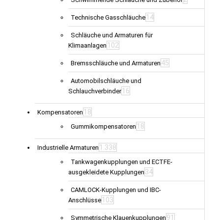
14
Technische Gasschläuche
Schläuche und Armaturen für
102
Klimaanlagen
45
Bremsschläuche und Armaturen
Automobilschläuche und
16
Schlauchverbinder
18
Kompensatoren
18
Gummikompensatoren
1.338
Industrielle Armaturen
Tankwagenkupplungen und ECTFE-
34
ausgekleidete Kupplungen
CAMLOCK-Kupplungen und IBC-
103
Anschlüsse
91
Symmetrische Klauenkupplungen