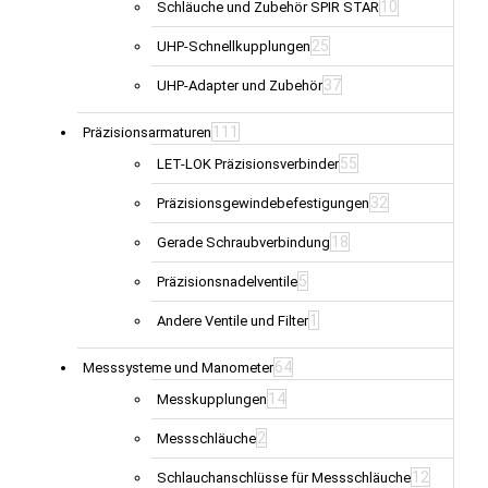
10
Schläuche und Zubehör SPIR STAR
25
UHP-Schnellkupplungen
37
UHP-Adapter und Zubehör
111
Präzisionsarmaturen
55
LET-LOK Präzisionsverbinder
32
Präzisionsgewindebefestigungen
18
Gerade Schraubverbindung
5
Präzisionsnadelventile
1
Andere Ventile und Filter
64
Messsysteme und Manometer
14
Messkupplungen
2
Messschläuche
12
Schlauchanschlüsse für Messschläuche