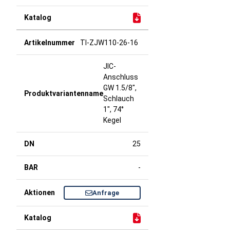
TI-ZJW110-26-16
JIC-
Anschluss
GW 1.5/8",
Schlauch
1", 74°
Kegel
25
-
Anfrage