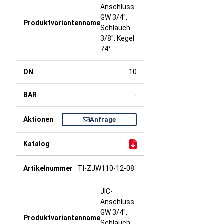
Anschluss
GW 3/4",
Schlauch
3/8", Kegel
74°
10
-
Anfrage
TI-ZJW110-12-08
JIC-
Anschluss
GW 3/4",
Schlauch