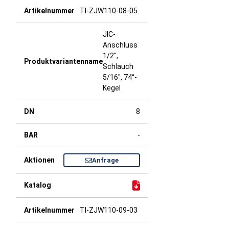
TI-ZJW110-08-05
JIC-
Anschluss
1/2",
Schlauch
5/16", 74°-
Kegel
8
-
Anfrage
TI-ZJW110-09-03