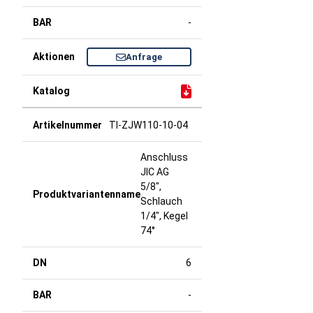
-
Anfrage
TI-ZJW110-10-04
Anschluss
JIC AG
5/8",
Schlauch
1/4", Kegel
74°
6
-