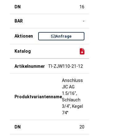
16
-
Anfrage
TI-ZJW110-21-12
Anschluss
JIC AG
1.5/16",
Schlauch
3/4", Kegel
74°
20