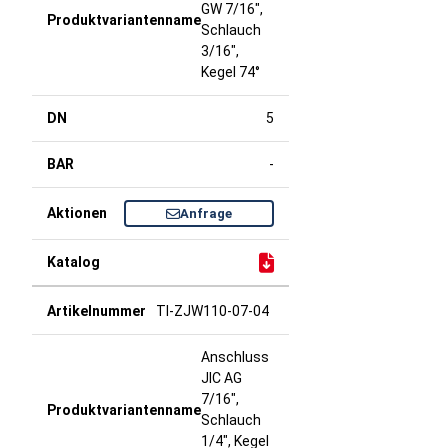
GW 7/16",
Schlauch
3/16",
Kegel 74°
5
-
Anfrage
TI-ZJW110-07-04
Anschluss
JIC AG
7/16",
Schlauch
1/4", Kegel