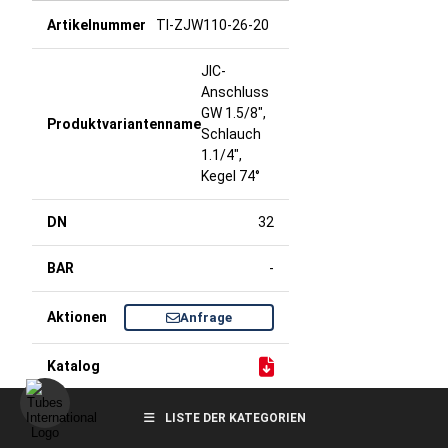
TI-ZJW110-26-20
JIC-
Anschluss
GW 1.5/8",
Schlauch
1.1/4",
Kegel 74°
32
-
Anfrage
TI-ZJW110-30-20
LISTE DER KATEGORIEN