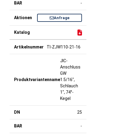
-
Anfrage
TI-ZJW110-21-16
JIC-
Anschluss
GW
1.5/16",
Schlauch
1", 74°-
Kegel
25
-