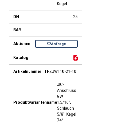
Kegel
25
-
Anfrage
TI-ZJW110-21-10
JIC-
Anschluss
GW
1.5/16",
Schlauch
5/8", Kegel
74°