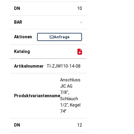
10
-
Anfrage
TI-ZJW110-14-08
Anschluss
JIC AG
7/8",
Schlauch
1/2", Kegel
74°
12