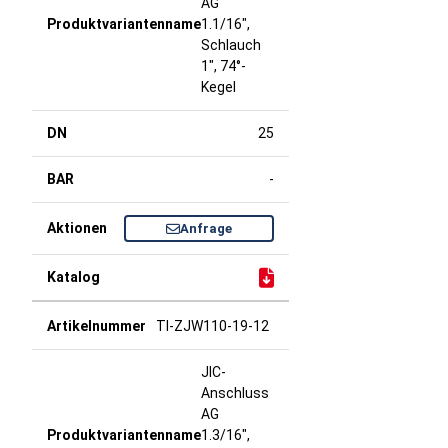
AG
1.1/16",
Schlauch
1", 74°-
Kegel
25
-
Anfrage
TI-ZJW110-19-12
JIC-
Anschluss
AG
1.3/16",