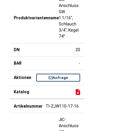
Anschluss
GW
1.1/16",
Schlauch
3/4", Kegel
74°
20
-
Anfrage
TI-ZJW110-17-16
JIC-
Anschluss