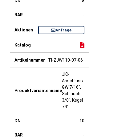
8
-
Anfrage
TI-ZJW110-07-06
JIC-
Anschluss
GW 7/16",
Schlauch
3/8", Kegel
74°
10
-