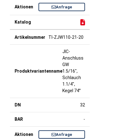
Anfrage
TI-ZJW110-21-20
JIC-
Anschluss
GW
1.5/16",
Schlauch
1.1/4",
Kegel 74°
32
-
Anfrage