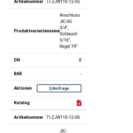
TI-ZJW110-12-05
Anschluss
JIC AG
3/4",
Schlauch
5/16",
Kegel 74°
8
-
Anfrage
TI-ZJW110-12-06
JIC-