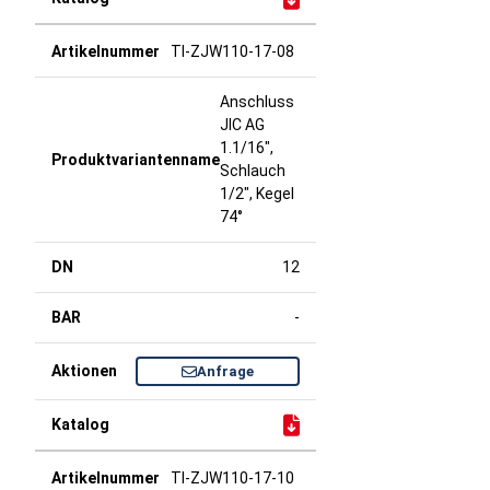
TI-ZJW110-17-08
Anschluss
JIC AG
1.1/16",
Schlauch
1/2", Kegel
74°
12
-
Anfrage
TI-ZJW110-17-10