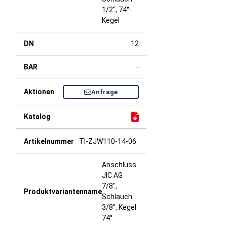
1/2", 74°-
Kegel
12
-
Anfrage
TI-ZJW110-14-06
Anschluss
JIC AG
7/8",
Schlauch
3/8", Kegel
74°