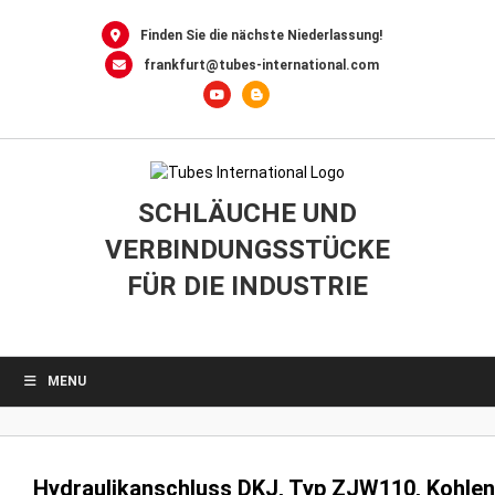
0
Skip
to
Finden Sie die nächste Niederlassung!
content
frankfurt@tubes-international.com
SCHLÄUCHE UND
VERBINDUNGSSTÜCKE
FÜR DIE INDUSTRIE
MENU
Hydraulikanschluss DKJ, Typ ZJW110, Kohlen