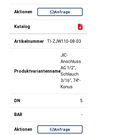
Anfrage
TI-ZJW110-08-03
JIC-
Anschluss
AG 1/2",
Schlauch
3/16", 74°-
Konus
5
-
Anfrage