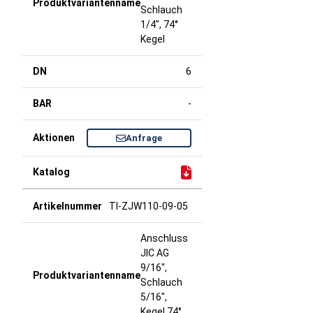
Schlauch
1/4", 74°
Kegel
6
-
Anfrage
TI-ZJW110-09-05
Anschluss
JIC AG
9/16",
Schlauch
5/16",
Kegel 74°