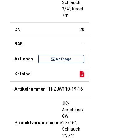
Schlauch
3/4", Kegel
74°
20
-
Anfrage
TI-ZJW110-19-16
JIC-
Anschluss
GW
1.3/16",
Schlauch
1", 74°