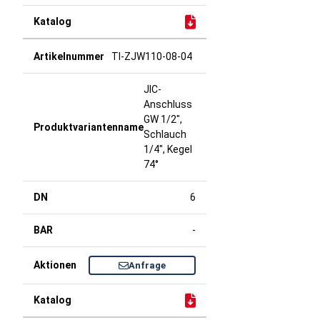
TI-ZJW110-08-04
JIC-
Anschluss
GW 1/2",
Schlauch
1/4", Kegel
74°
6
-
Anfrage