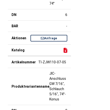
74°
6
-
Anfrage
TI-ZJW110-07-05
JIC-
Anschluss
GW 7/16",
Schlauch
5/16", 74°-
Konus