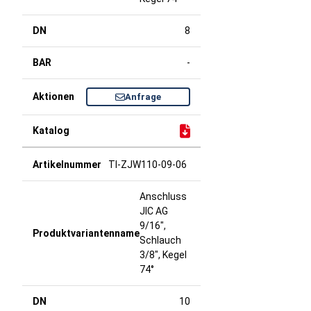
8
-
Anfrage
TI-ZJW110-09-06
Anschluss
JIC AG
9/16",
Schlauch
3/8", Kegel
74°
10