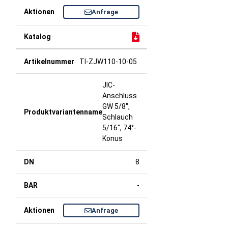
Anfrage
TI-ZJW110-10-05
JIC-
Anschluss
GW 5/8",
Schlauch
5/16", 74°-
Konus
8
-
Anfrage