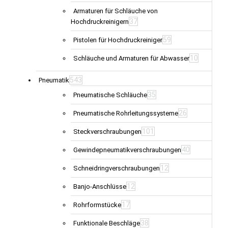
Armaturen für Schläuche von
37
Hochdruckreinigern
59
Pistolen für Hochdruckreiniger
10
Schläuche und Armaturen für Abwasser
543
Pneumatik
35
Pneumatische Schläuche
26
Pneumatische Rohrleitungssysteme
101
Steckverschraubungen
40
Gewindepneumatikverschraubungen
12
Schneidringverschraubungen
12
Banjo-Anschlüsse
17
Rohrformstücke
38
Funktionale Beschläge