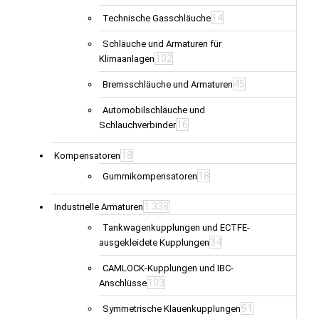
14
Technische Gasschläuche
Schläuche und Armaturen für
102
Klimaanlagen
45
Bremsschläuche und Armaturen
Automobilschläuche und
16
Schlauchverbinder
18
Kompensatoren
18
Gummikompensatoren
1.338
Industrielle Armaturen
Tankwagenkupplungen und ECTFE-
34
ausgekleidete Kupplungen
CAMLOCK-Kupplungen und IBC-
103
Anschlüsse
91
Symmetrische Klauenkupplungen