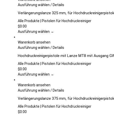
Dieses
Ausführung wählen
/
Details
Produkt
Verlängerungslanze 325 mm, für Hochdruckreinigerpistole
weist
mehrere
Alle Produkte | Pistolen für Hochdruckreiniger
Varianten
$
0.00
auf.
Ausführung wählen →
Die
Optionen
Warenkorb ansehen
können
Dieses
Ausführung wählen
/
Details
auf
Produkt
Hochdruckreinigerpistole mit Lanze MT8 mit Ausgang G
der
weist
Produktseite
mehrere
Alle Produkte | Pistolen für Hochdruckreiniger
gewählt
Varianten
$
0.00
werden
auf.
Ausführung wählen →
Die
Optionen
Warenkorb ansehen
können
Dieses
Ausführung wählen
/
Details
auf
Produkt
Verlängerungslanze 375 mm, für Hochdruckreinigerpistole
der
weist
Produktseite
mehrere
Alle Produkte | Pistolen für Hochdruckreiniger
gewählt
Varianten
$
0.00