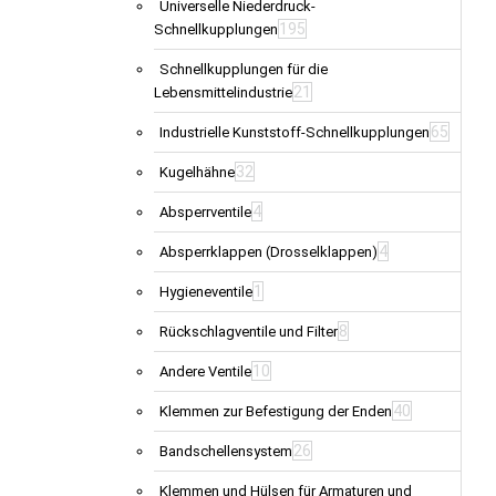
Universelle Niederdruck-
195
Schnellkupplungen
Schnellkupplungen für die
21
Lebensmittelindustrie
65
Industrielle Kunststoff-Schnellkupplungen
32
Kugelhähne
4
Absperrventile
4
Absperrklappen (Drosselklappen)
1
Hygieneventile
8
Rückschlagventile und Filter
10
Andere Ventile
40
Klemmen zur Befestigung der Enden
26
Bandschellensystem
Klemmen und Hülsen für Armaturen und