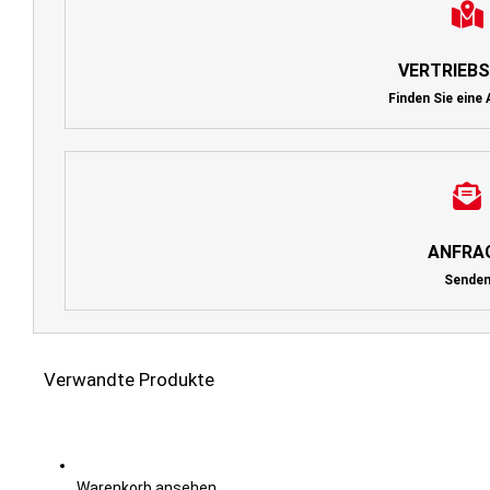
VERTRIEB
Finden Sie eine 
ANFRA
Sende
Verwandte Produkte
Warenkorb ansehen