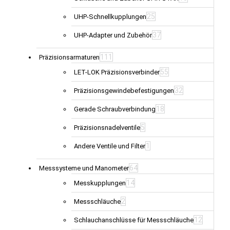
25
UHP-Schnellkupplungen
37
UHP-Adapter und Zubehör
111
Präzisionsarmaturen
55
LET-LOK Präzisionsverbinder
32
Präzisionsgewindebefestigungen
18
Gerade Schraubverbindung
5
Präzisionsnadelventile
1
Andere Ventile und Filter
64
Messsysteme und Manometer
14
Messkupplungen
2
Messschläuche
12
Schlauchanschlüsse für Messschläuche