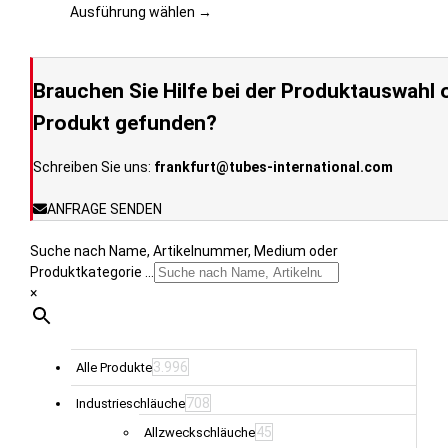
werden
auf.
Ausführung wählen →
Die
Optionen
können
Brauchen Sie Hilfe bei der Produktauswahl o
auf
der
Produkt gefunden?
Produktseite
gewählt
Schreiben Sie uns:
frankfurt@tubes-international.com
werden
ANFRAGE SENDEN
Suche nach Name, Artikelnummer, Medium oder
Produktkategorie ...
×
3.996
Alle Produkte
708
Industrieschläuche
45
Allzweckschläuche