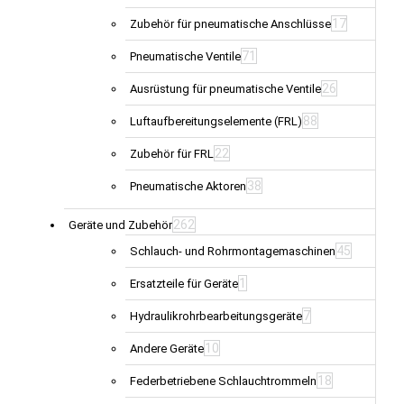
17
Zubehör für pneumatische Anschlüsse
71
Pneumatische Ventile
26
Ausrüstung für pneumatische Ventile
88
Luftaufbereitungselemente (FRL)
22
Zubehör für FRL
38
Pneumatische Aktoren
262
Geräte und Zubehör
45
Schlauch- und Rohrmontagemaschinen
1
Ersatzteile für Geräte
7
Hydraulikrohrbearbeitungsgeräte
10
Andere Geräte
18
Federbetriebene Schlauchtrommeln