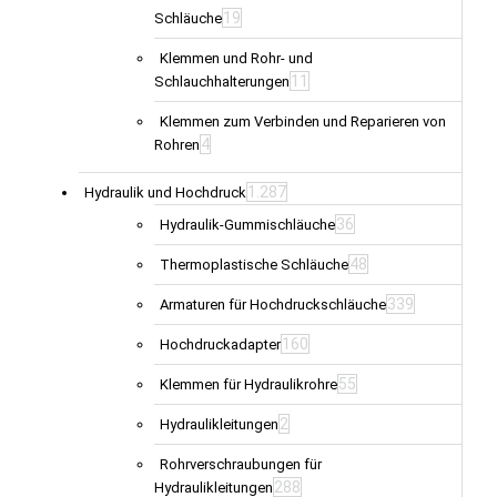
19
Schläuche
Klemmen und Rohr- und
11
Schlauchhalterungen
Klemmen zum Verbinden und Reparieren von
4
Rohren
1.287
Hydraulik und Hochdruck
36
Hydraulik-Gummischläuche
48
Thermoplastische Schläuche
339
Armaturen für Hochdruckschläuche
160
Hochdruckadapter
55
Klemmen für Hydraulikrohre
2
Hydraulikleitungen
Rohrverschraubungen für
288
Hydraulikleitungen