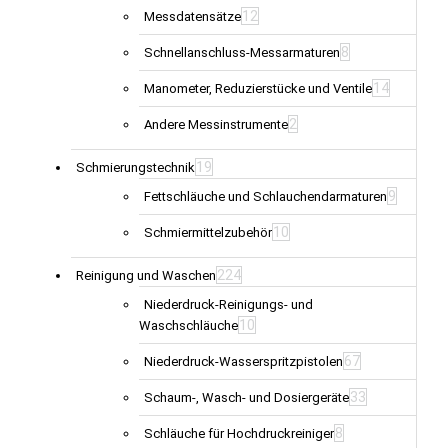
12
Messdatensätze
8
Schnellanschluss-Messarmaturen
14
Manometer, Reduzierstücke und Ventile
2
Andere Messinstrumente
19
Schmierungstechnik
9
Fettschläuche und Schlauchendarmaturen
10
Schmiermittelzubehör
224
Reinigung und Waschen
Niederdruck-Reinigungs- und
10
Waschschläuche
67
Niederdruck-Wasserspritzpistolen
33
Schaum-, Wasch- und Dosiergeräte
8
Schläuche für Hochdruckreiniger