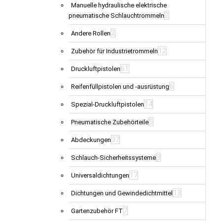
Manuelle hydraulische elektrische
2
pneumatische Schlauchtrommeln
2
Andere Rollen
12
Zubehör für Industrietrommeln
61
Druckluftpistolen
6
Reifenfüllpistolen und -ausrüstung
14
Spezial-Druckluftpistolen
5
Pneumatische Zubehörteile
37
Abdeckungen
3
Schlauch-Sicherheitssysteme
17
Universaldichtungen
13
Dichtungen und Gewindedichtmittel
7
Gartenzubehör FT