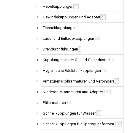
77
Hebelkupplungen
22
Gewindekupplungen und Adapter
19
Flanschkupplungen
23
Lade- und Entladekupplungen
6
Drehdurchführungen
13
Kupplungen in der Öl- und Gasindustrie
43
Hygienische Edelstahlkupplungen
87
Armaturen (Rohrarmaturen und Verbinder)
152
Niederdruckarmaturen und Adapter
10
Füllarmaturen
85
Schnellkupplungen für Wasser
133
Schnellkupplungen für Spritzgussformen