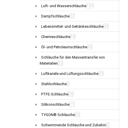
189
Luft- und Wasserschläuche
32
Dampfschläuche
43
Lebensmittel- und Getränkeschläuche
18
Chemieschläuche
43
Öl- und Petroleumschläuche
Schläuche für den Massentransfer von
23
Materialien
69
Luftkanäle und Lüftungsschläuche
2
Stahlschläuche
28
PTFE-Schläuche
11
Silikonschläuche
26
TYGON® Schläuche
2
Schwimmende Schläuche und Zubehör