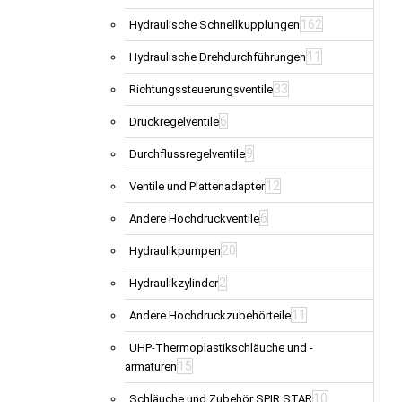
162
Hydraulische Schnellkupplungen
11
Hydraulische Drehdurchführungen
33
Richtungssteuerungsventile
6
Druckregelventile
9
Durchflussregelventile
12
Ventile und Plattenadapter
6
Andere Hochdruckventile
20
Hydraulikpumpen
2
Hydraulikzylinder
11
Andere Hochdruckzubehörteile
UHP-Thermoplastikschläuche und -
15
armaturen
10
Schläuche und Zubehör SPIR STAR