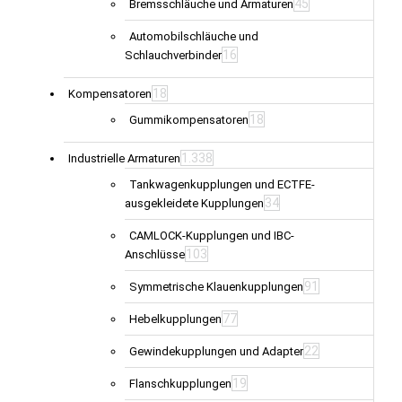
45
Bremsschläuche und Armaturen
Automobilschläuche und
16
Schlauchverbinder
18
Kompensatoren
18
Gummikompensatoren
1.338
Industrielle Armaturen
Tankwagenkupplungen und ECTFE-
34
ausgekleidete Kupplungen
CAMLOCK-Kupplungen und IBC-
103
Anschlüsse
91
Symmetrische Klauenkupplungen
77
Hebelkupplungen
22
Gewindekupplungen und Adapter
19
Flanschkupplungen