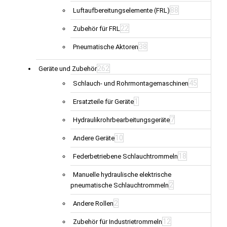
88
Luftaufbereitungselemente (FRL)
22
Zubehör für FRL
38
Pneumatische Aktoren
262
Geräte und Zubehör
45
Schlauch- und Rohrmontagemaschinen
1
Ersatzteile für Geräte
7
Hydraulikrohrbearbeitungsgeräte
10
Andere Geräte
18
Federbetriebene Schlauchtrommeln
Manuelle hydraulische elektrische
2
pneumatische Schlauchtrommeln
2
Andere Rollen
12
Zubehör für Industrietrommeln