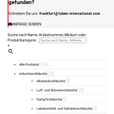
der
gefunden?
Produktseite
gewählt
Schreiben Sie uns:
frankfurt@tubes-international.com
werden
ANFRAGE SENDEN
Suche nach Name, Artikelnummer, Medium oder
Produktkategorie ...
×
3.996
Alle Produkte
708
Industrieschläuche
45
Allzweckschläuche
189
Luft- und Wasserschläuche
32
Dampfschläuche
43
Lebensmittel- und Getränkeschläuche