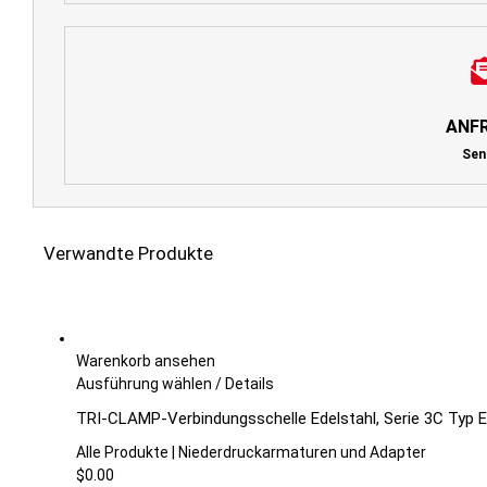
ANF
Sen
Verwandte Produkte
Warenkorb ansehen
Dieses
Ausführung wählen
/
Details
Produkt
TRI-CLAMP-Verbindungsschelle Edelstahl, Serie 3C Typ 
weist
mehrere
Alle Produkte | Niederdruckarmaturen und Adapter
Varianten
$
0.00