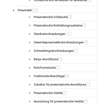
Schläuche und Armaturen für Abwasser
543
Pneumatik
35
Pneumatische Schläuche
26
Pneumatische Rohrleitungssysteme
101
Steckverschraubungen
40
Gewindepneumatikverschraubungen
12
Schneidringverschraubungen
12
Banjo-Anschlüsse
17
Rohrformstücke
38
Funktionale Beschläge
17
Zubehör für pneumatische Anschlüsse
71
Pneumatische Ventile
26
Ausrüstung für pneumatische Ventile