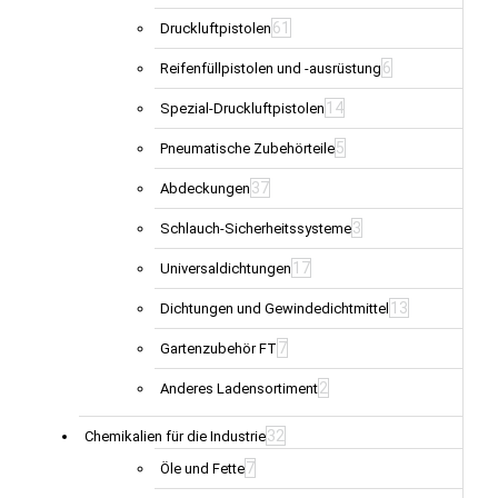
61
Druckluftpistolen
6
Reifenfüllpistolen und -ausrüstung
14
Spezial-Druckluftpistolen
5
Pneumatische Zubehörteile
37
Abdeckungen
3
Schlauch-Sicherheitssysteme
17
Universaldichtungen
13
Dichtungen und Gewindedichtmittel
7
Gartenzubehör FT
2
Anderes Ladensortiment
32
Chemikalien für die Industrie
7
Öle und Fette