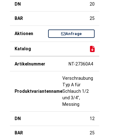
20
25
Anfrage
NT-27360A4
Verschraubung
Typ A für
Schlauch 1/2
und 3/4",
Messing
12
25