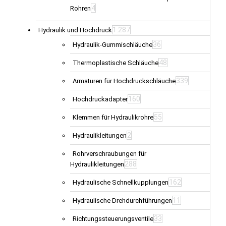
4
Rohren
1.287
Hydraulik und Hochdruck
36
Hydraulik-Gummischläuche
48
Thermoplastische Schläuche
339
Armaturen für Hochdruckschläuche
160
Hochdruckadapter
55
Klemmen für Hydraulikrohre
2
Hydraulikleitungen
Rohrverschraubungen für
288
Hydraulikleitungen
162
Hydraulische Schnellkupplungen
11
Hydraulische Drehdurchführungen
33
Richtungssteuerungsventile