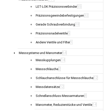
55
LET-LOK Präzisionsverbinder
32
Präzisionsgewindebefestigungen
18
Gerade Schraubverbindung
5
Präzisionsnadelventile
1
Andere Ventile und Filter
64
Messsysteme und Manometer
14
Messkupplungen
2
Messschläuche
12
Schlauchanschlüsse für Messschläuche
12
Messdatensätze
8
Schnellanschluss-Messarmaturen
14
Manometer, Reduzierstücke und Ventile