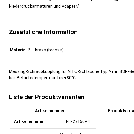
Niederdruckarmaturen und Adapter
/
Zusätzliche Information
Material
B – brass (bronze)
Messing-Schraubkupplung für NiTO-Schläuche Typ A mit BSP-Gewi
bar. Betriebstemperatur: bis +80°C.
Liste der Produktvarianten
Artikelnummer
Produktvari
NT-27160A4