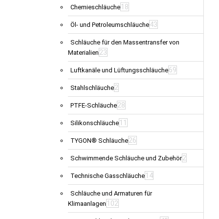
18
Chemieschläuche
43
Öl- und Petroleumschläuche
Schläuche für den Massentransfer von
23
Materialien
69
Luftkanäle und Lüftungsschläuche
2
Stahlschläuche
28
PTFE-Schläuche
11
Silikonschläuche
26
TYGON® Schläuche
2
Schwimmende Schläuche und Zubehör
14
Technische Gasschläuche
Schläuche und Armaturen für
102
Klimaanlagen