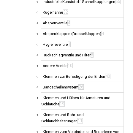
65
Industrielle Kunststoff-Schnellkupplungen
32
Kugelhähne
4
Absperrventile
4
Absperrklappen (Drosselklappen)
1
Hygieneventile
8
Rückschlagventile und Filter
10
Andere Ventile
40
Klemmen zur Befestigung der Enden
26
Bandschellensystem
Klemmen und Hülsen für Armaturen und
19
Schläuche
Klemmen und Rohr- und
11
Schlauchhalterungen
Klemmen zum Verbinden und Reparieren von