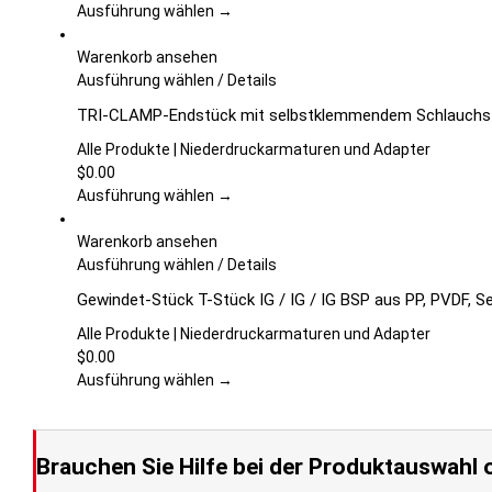
auf.
Ausführung wählen →
Die
Optionen
Warenkorb ansehen
können
Dieses
Ausführung wählen
/
Details
auf
Produkt
TRI-CLAMP-Endstück mit selbstklemmendem Schlauchstu
der
weist
Produktseite
mehrere
Alle Produkte | Niederdruckarmaturen und Adapter
gewählt
Varianten
$
0.00
werden
auf.
Ausführung wählen →
Die
Optionen
Warenkorb ansehen
können
Dieses
Ausführung wählen
/
Details
auf
Produkt
Gewindet-Stück T-Stück IG / IG / IG BSP aus PP, PVDF, S
der
weist
Produktseite
mehrere
Alle Produkte | Niederdruckarmaturen und Adapter
gewählt
Varianten
$
0.00
werden
auf.
Ausführung wählen →
Die
Optionen
können
Brauchen Sie Hilfe bei der Produktauswahl o
auf