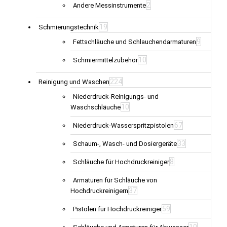
2
Andere Messinstrumente
19
Schmierungstechnik
9
Fettschläuche und Schlauchendarmaturen
10
Schmiermittelzubehör
224
Reinigung und Waschen
Niederdruck-Reinigungs- und
10
Waschschläuche
67
Niederdruck-Wasserspritzpistolen
33
Schaum-, Wasch- und Dosiergeräte
8
Schläuche für Hochdruckreiniger
Armaturen für Schläuche von
37
Hochdruckreinigern
59
Pistolen für Hochdruckreiniger
10