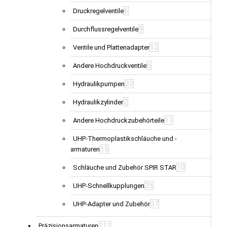
6
Druckregelventile
9
Durchflussregelventile
12
Ventile und Plattenadapter
6
Andere Hochdruckventile
20
Hydraulikpumpen
2
Hydraulikzylinder
11
Andere Hochdruckzubehörteile
UHP-Thermoplastikschläuche und -
15
armaturen
10
Schläuche und Zubehör SPIR STAR
25
UHP-Schnellkupplungen
37
UHP-Adapter und Zubehör
111
Präzisionsarmaturen