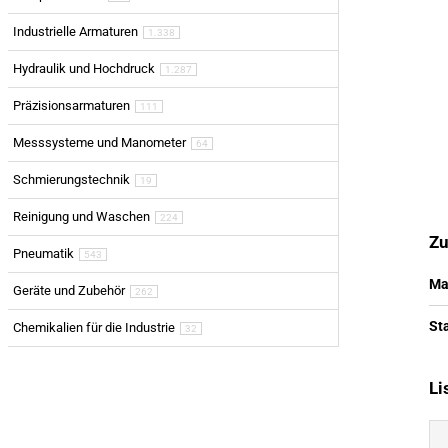
Industrielle Armaturen
1.338
Hydraulik und Hochdruck
1.287
Präzisionsarmaturen
111
Messsysteme und Manometer
64
Schmierungstechnik
19
Reinigung und Waschen
224
Zu
Pneumatik
543
Ma
Geräte und Zubehör
262
St
Chemikalien für die Industrie
32
Li