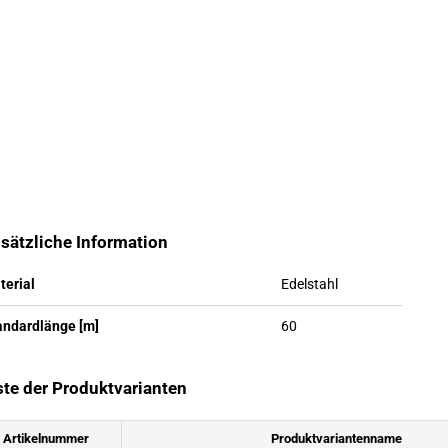
sätzliche Information
terial
Edelstahl
andardlänge [m]
60
ste der Produktvarianten
Artikelnummer
Produktvariantenname