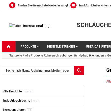
Skip
Finden Sie die nächste Niederlassung!
frankfurt@tubes-interna
to
content
SCHLÄUCHE
PRODUKTE
DIENSTLEISTUNGEN
ÜBER DAS UNTE
Startseite
Alle Produkte
Rohrverschraubungen für Hydraulikleitungen
Ge
G
All
Alle Produkte
3.996
Industrieschläuche
708
Kompensatoren
18