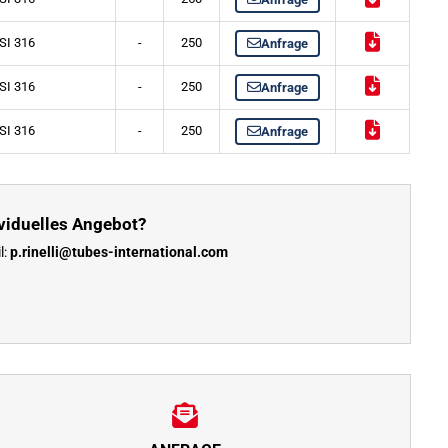
SI 316
-
250
Anfrage
SI 316
-
250
Anfrage
SI 316
-
250
Anfrage
viduelles Angebot?
l:
p.rinelli@tubes-international.com