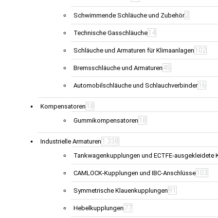
2
Schwimmende Schläuche und Zubehör
14
Technische Gasschläuche
102
Schläuche und Armaturen für Klimaanlagen
45
Bremsschläuche und Armaturen
16
Automobilschläuche und Schlauchverbinder
18
Kompensatoren
18
Gummikompensatoren
1.338
Industrielle Armaturen
Tankwagenkupplungen und ECTFE-ausgekleidete 
103
CAMLOCK-Kupplungen und IBC-Anschlüsse
91
Symmetrische Klauenkupplungen
77
Hebelkupplungen