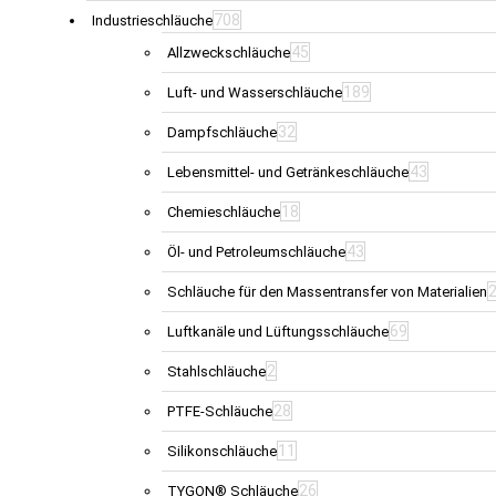
708
Industrieschläuche
45
Allzweckschläuche
189
Luft- und Wasserschläuche
32
Dampfschläuche
43
Lebensmittel- und Getränkeschläuche
18
Chemieschläuche
43
Öl- und Petroleumschläuche
Schläuche für den Massentransfer von Materialien
69
Luftkanäle und Lüftungsschläuche
2
Stahlschläuche
28
PTFE-Schläuche
11
Silikonschläuche
26
TYGON® Schläuche