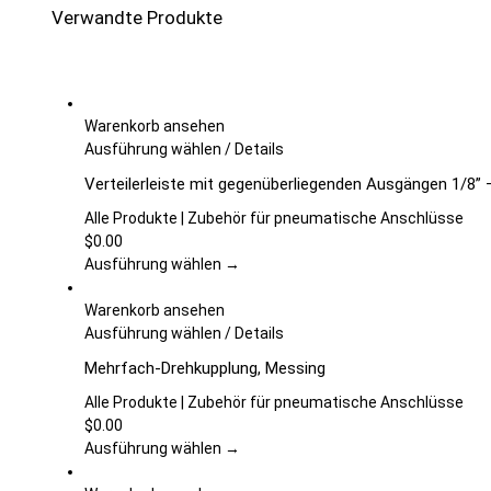
Verwandte Produkte
Warenkorb ansehen
Dieses
Ausführung wählen
/
Details
Produkt
Verteilerleiste mit gegenüberliegenden Ausgängen 1/8” 
weist
mehrere
Alle Produkte | Zubehör für pneumatische Anschlüsse
Varianten
$
0.00
auf.
Ausführung wählen →
Die
Optionen
Warenkorb ansehen
können
Dieses
Ausführung wählen
/
Details
auf
Produkt
Mehrfach-Drehkupplung, Messing
der
weist
Produktseite
mehrere
Alle Produkte | Zubehör für pneumatische Anschlüsse
gewählt
Varianten
$
0.00
werden
auf.
Ausführung wählen →
Die