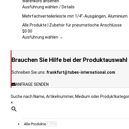
Optionen
Warenkorb ansehen
können
Dieses
Ausführung wählen
/
Details
auf
Produkt
Mehrfachverteilerleiste mit 1/4”-Ausgängen, Aluminium
der
weist
Produktseite
mehrere
Alle Produkte | Zubehör für pneumatische Anschlüsse
gewählt
Varianten
$
0.00
werden
auf.
Ausführung wählen →
Die
Optionen
können
Brauchen Sie Hilfe bei der Produktauswahl
auf
der
Schreiben Sie uns:
frankfurt@tubes-international.com
Produktseite
gewählt
ANFRAGE SENDEN
werden
Suche nach Name, Artikelnummer, Medium oder Produktkategorie
×
3.996
Alle Produkte