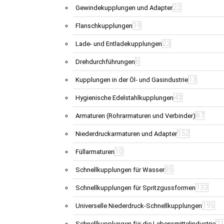
22
Gewindekupplungen und Adapter
19
Flanschkupplungen
23
Lade- und Entladekupplungen
6
Drehdurchführungen
13
Kupplungen in der Öl- und Gasindustrie
43
Hygienische Edelstahlkupplungen
87
Armaturen (Rohrarmaturen und Verbinder)
152
Niederdruckarmaturen und Adapter
10
Füllarmaturen
85
Schnellkupplungen für Wasser
133
Schnellkupplungen für Spritzgussformen
195
Universelle Niederdruck-Schnellkupplungen
21
Schnellkupplungen für die Lebensmittelindustrie