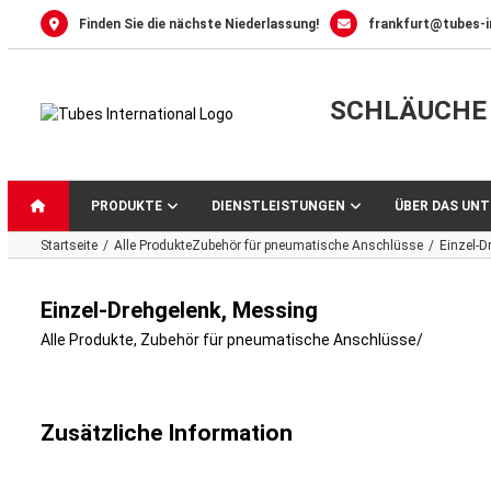
Skip
Finden Sie die nächste Niederlassung!
frankfurt@tubes-i
to
content
SCHLÄUCHE 
PRODUKTE
DIENSTLEISTUNGEN
ÜBER DAS UN
Startseite
Alle Produkte
Zubehör für pneumatische Anschlüsse
Einzel-D
Einzel-Drehgelenk, Messing
Alle Produkte
,
Zubehör für pneumatische Anschlüsse
/
Zusätzliche Information