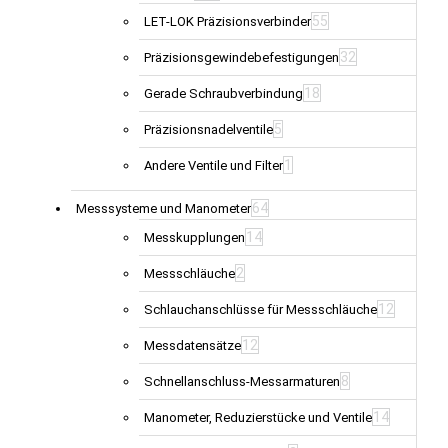
55
LET-LOK Präzisionsverbinder
32
Präzisionsgewindebefestigungen
18
Gerade Schraubverbindung
5
Präzisionsnadelventile
1
Andere Ventile und Filter
64
Messsysteme und Manometer
14
Messkupplungen
2
Messschläuche
12
Schlauchanschlüsse für Messschläuche
12
Messdatensätze
8
Schnellanschluss-Messarmaturen
14
Manometer, Reduzierstücke und Ventile