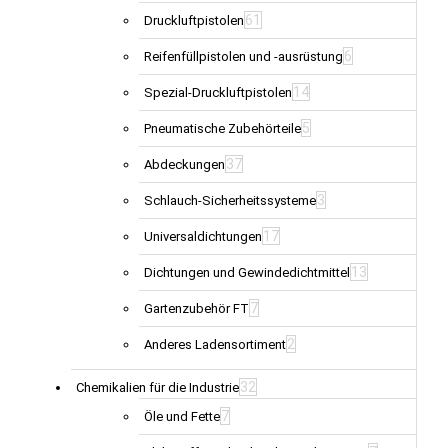
61
Druckluftpistolen
6
Reifenfüllpistolen und -ausrüstung
14
Spezial-Druckluftpistolen
5
Pneumatische Zubehörteile
37
Abdeckungen
3
Schlauch-Sicherheitssysteme
17
Universaldichtungen
13
Dichtungen und Gewindedichtmittel
7
Gartenzubehör FT
2
Anderes Ladensortiment
32
Chemikalien für die Industrie
7
Öle und Fette