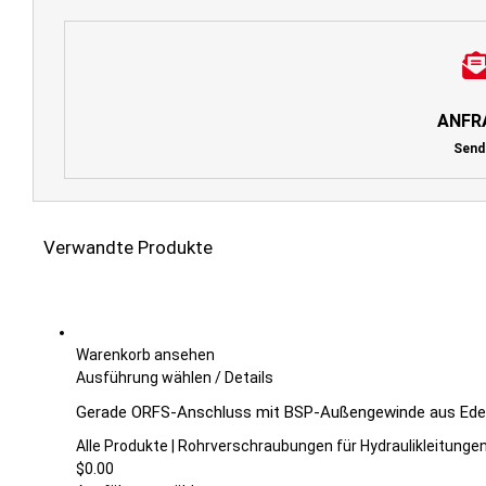
ANFR
Send
Verwandte Produkte
Warenkorb ansehen
Dieses
Ausführung wählen
/
Details
Produkt
Gerade ORFS-Anschluss mit BSP-Außengewinde aus Edel
weist
mehrere
Alle Produkte | Rohrverschraubungen für Hydraulikleitunge
Varianten
$
0.00