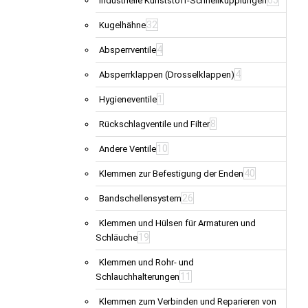
Industrielle Kunststoff-Schnellkupplungen
32
Kugelhähne
4
Absperrventile
4
Absperrklappen (Drosselklappen)
1
Hygieneventile
8
Rückschlagventile und Filter
10
Andere Ventile
40
Klemmen zur Befestigung der Enden
26
Bandschellensystem
Klemmen und Hülsen für Armaturen und
19
Schläuche
Klemmen und Rohr- und
11
Schlauchhalterungen
Klemmen zum Verbinden und Reparieren von