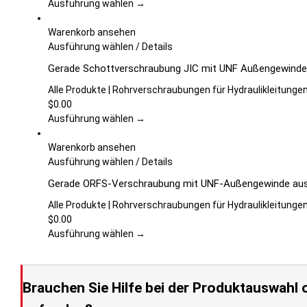
auf.
Ausführung wählen →
Die
Optionen
Warenkorb ansehen
können
Dieses
Ausführung wählen
/
Details
auf
Produkt
Gerade Schottverschraubung JIC mit UNF Außengewinde 
der
weist
Produktseite
mehrere
Alle Produkte | Rohrverschraubungen für Hydraulikleitunge
gewählt
Varianten
$
0.00
werden
auf.
Ausführung wählen →
Die
Optionen
Warenkorb ansehen
können
Dieses
Ausführung wählen
/
Details
auf
Produkt
Gerade ORFS-Verschraubung mit UNF-Außengewinde aus 
der
weist
Produktseite
mehrere
Alle Produkte | Rohrverschraubungen für Hydraulikleitunge
gewählt
Varianten
$
0.00
werden
auf.
Ausführung wählen →
Die
Optionen
können
Brauchen Sie Hilfe bei der Produktauswahl o
auf
der