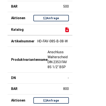
500
Anfrage
HD-FAV-08S-B-08-W
Anschluss
Walterscheid
DIN 2353 FAV
8S 1/2" BSP
-
800
Anfrage