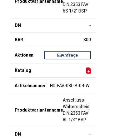
DIN 2353 FAV
6S 1/2" BSP
-
800
Anfrage
HD-FAV-08L-B-04-W
Anschluss
Walterscheid
DIN 2353 FAV
8L 1/4" BSP
-