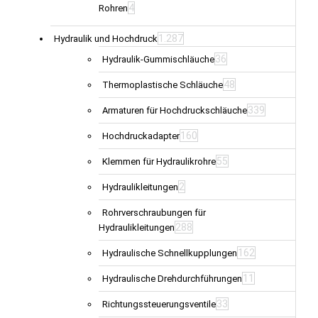
4
Rohren
1.287
Hydraulik und Hochdruck
36
Hydraulik-Gummischläuche
48
Thermoplastische Schläuche
339
Armaturen für Hochdruckschläuche
160
Hochdruckadapter
55
Klemmen für Hydraulikrohre
2
Hydraulikleitungen
Rohrverschraubungen für
288
Hydraulikleitungen
162
Hydraulische Schnellkupplungen
11
Hydraulische Drehdurchführungen
33
Richtungssteuerungsventile