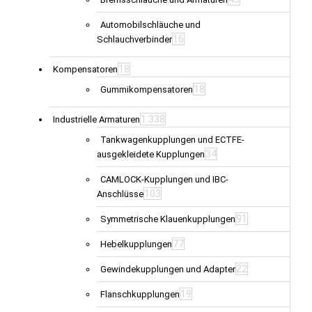
Automobilschläuche und
16
Schlauchverbinder
18
Kompensatoren
18
Gummikompensatoren
1.338
Industrielle Armaturen
Tankwagenkupplungen und ECTFE-
34
ausgekleidete Kupplungen
CAMLOCK-Kupplungen und IBC-
103
Anschlüsse
91
Symmetrische Klauenkupplungen
77
Hebelkupplungen
22
Gewindekupplungen und Adapter
19
Flanschkupplungen