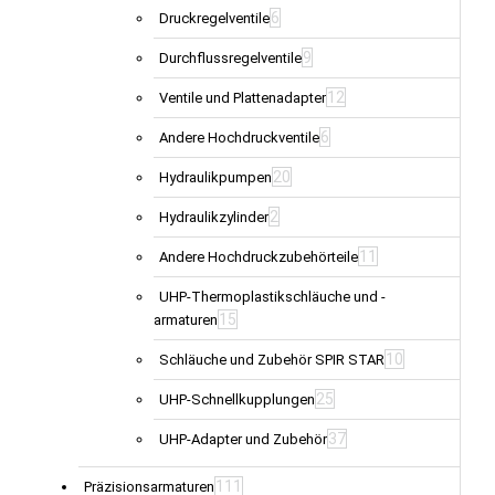
6
Druckregelventile
9
Durchflussregelventile
12
Ventile und Plattenadapter
6
Andere Hochdruckventile
20
Hydraulikpumpen
2
Hydraulikzylinder
11
Andere Hochdruckzubehörteile
UHP-Thermoplastikschläuche und -
15
armaturen
10
Schläuche und Zubehör SPIR STAR
25
UHP-Schnellkupplungen
37
UHP-Adapter und Zubehör
111
Präzisionsarmaturen