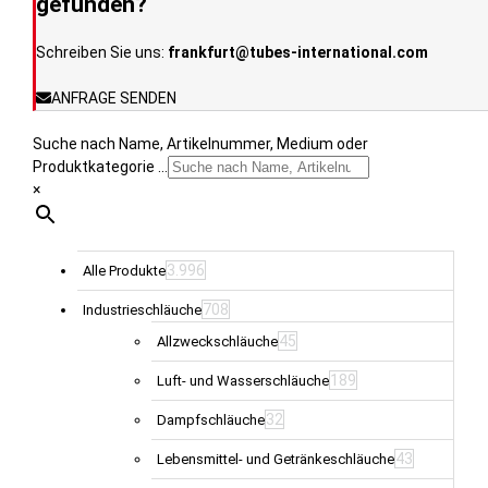
gefunden?
Produktseite
gewählt
Schreiben Sie uns:
frankfurt@tubes-international.com
werden
ANFRAGE SENDEN
Suche nach Name, Artikelnummer, Medium oder
Produktkategorie ...
×
3.996
Alle Produkte
708
Industrieschläuche
45
Allzweckschläuche
189
Luft- und Wasserschläuche
32
Dampfschläuche
43
Lebensmittel- und Getränkeschläuche