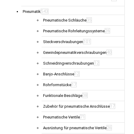
543
Pneumatik
35
Pneumatische Schläuche
26
Pneumatische Rohrleitungssysteme
101
Steckverschraubungen
40
Gewindepneumatikverschraubungen
12
Schneidringverschraubungen
12
Banjo-Anschlüsse
17
Rohrformstücke
38
Funktionale Beschläge
17
Zubehör für pneumatische Anschlüsse
71
Pneumatische Ventile
26
Ausrüstung für pneumatische Ventile