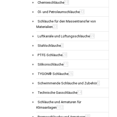
18
Chemieschläuche
43
Öl- und Petroleumschläuche
Schläuche für den Massentransfer von
23
Materialien
69
Luftkanäle und Lüftungsschläuche
2
Stahlschläuche
28
PTFE-Schläuche
11
Silikonschläuche
26
TYGON® Schläuche
2
Schwimmende Schläuche und Zubehör
14
Technische Gasschläuche
Schläuche und Armaturen für
102
Klimaanlagen
45
Bremsschläuche und Armaturen