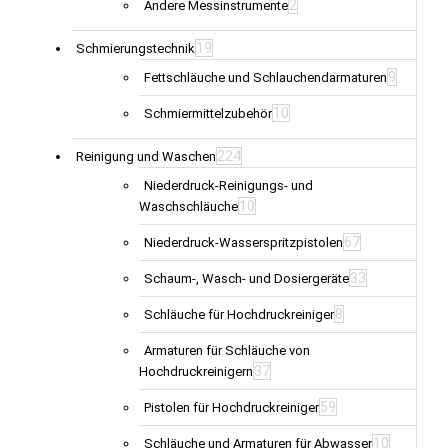
2
Andere Messinstrumente
19
Schmierungstechnik
9
Fettschläuche und Schlauchendarmaturen
10
Schmiermittelzubehör
224
Reinigung und Waschen
Niederdruck-Reinigungs- und
10
Waschschläuche
67
Niederdruck-Wasserspritzpistolen
33
Schaum-, Wasch- und Dosiergeräte
8
Schläuche für Hochdruckreiniger
Armaturen für Schläuche von
37
Hochdruckreinigern
59
Pistolen für Hochdruckreiniger
10
Schläuche und Armaturen für Abwasser