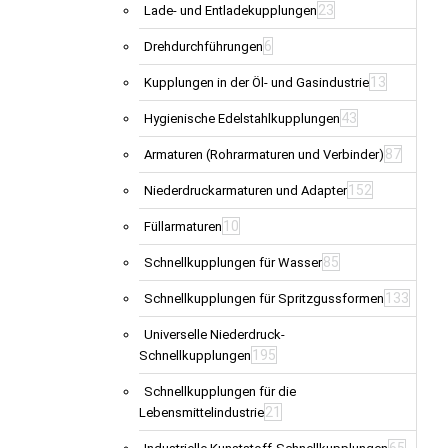
23
Lade- und Entladekupplungen
6
Drehdurchführungen
13
Kupplungen in der Öl- und Gasindustrie
43
Hygienische Edelstahlkupplungen
87
Armaturen (Rohrarmaturen und Verbinder)
152
Niederdruckarmaturen und Adapter
10
Füllarmaturen
85
Schnellkupplungen für Wasser
133
Schnellkupplungen für Spritzgussformen
Universelle Niederdruck-
195
Schnellkupplungen
Schnellkupplungen für die
21
Lebensmittelindustrie
65