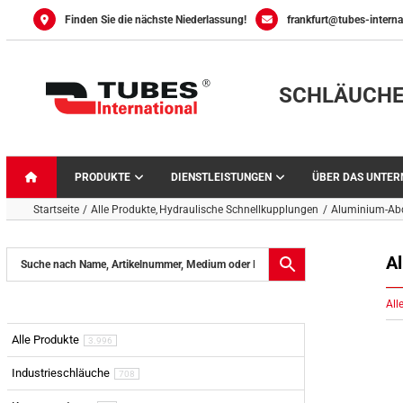
Skip
Finden Sie die nächste Niederlassung!
frankfurt@tubes-interna
to
content
SCHLÄUCHE
PRODUKTE
DIENSTLEISTUNGEN
ÜBER DAS UNTE
Startseite
Alle Produkte
Hydraulische Schnellkupplungen
Aluminium-Abd
A
All
Alle Produkte
3.996
Industrieschläuche
708