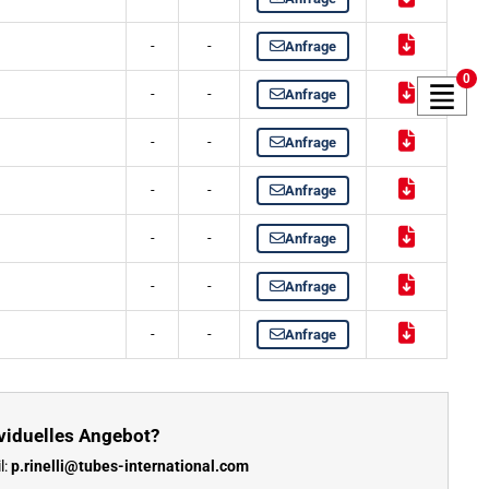
-
-
Anfrage
0
-
-
Anfrage
-
-
Anfrage
-
-
Anfrage
-
-
Anfrage
-
-
Anfrage
-
-
Anfrage
viduelles Angebot?
l:
p.rinelli@tubes-international.com