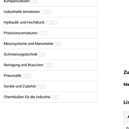
Kompensatoren
18
Industrielle Armaturen
1.338
Hydraulik und Hochdruck
1.287
Präzisionsarmaturen
111
Messsysteme und Manometer
64
Schmierungstechnik
19
Reinigung und Waschen
224
Zu
Pneumatik
543
Ma
Geräte und Zubehör
262
Chemikalien für die Industrie
32
Li
G