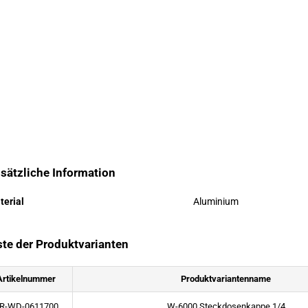
sätzliche Information
terial
Aluminium
ste der Produktvarianten
Artikelnummer
Produktvariantenname
R-WD-0611700
W-6000 Steckdosenkappe 1/4