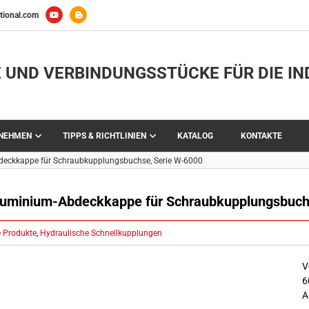
tional.com
 UND VERBINDUNGSSTÜCKE FÜR DIE IN
RNEHMEN
TIPPS & RICHTLINIEN
KATALOG
KONTAKTE
eckkappe für Schraubkupplungsbuchse, Serie W-6000
luminium-Abdeckkappe für Schraubkupplungsbuch
e Produkte
,
Hydraulische Schnellkupplungen
V
6
A