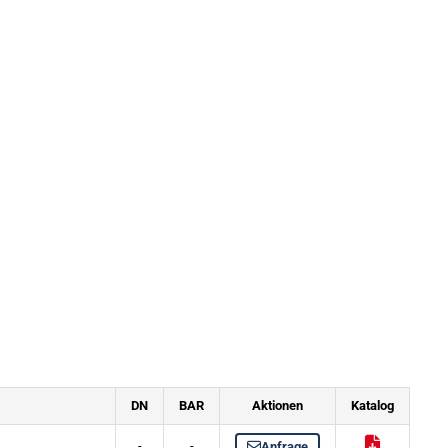
DN
BAR
Aktionen
Katalog
-
-
Anfrage