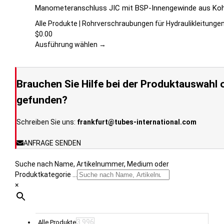
auf
Produkt
Manometeranschluss JIC mit BSP-Innengewinde aus Koh
der
weist
Produktseite
mehrere
Alle Produkte | Rohrverschraubungen für Hydraulikleitunge
gewählt
Varianten
$
0.00
werden
auf.
Ausführung wählen →
Die
Optionen
können
Brauchen Sie Hilfe bei der Produktauswahl o
auf
der
gefunden?
Produktseite
gewählt
Schreiben Sie uns:
frankfurt@tubes-international.com
werden
ANFRAGE SENDEN
Suche nach Name, Artikelnummer, Medium oder
Produktkategorie ...
×
3.996
Alle Produkte