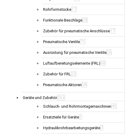
17
Rohrformstücke
38
Funktionale Beschläge
17
Zubehör für pneumatische Anschlüsse
71
Pneumatische Ventile
26
Ausrüstung für pneumatische Ventile
88
Luftaufbereitungselemente (FRL)
22
Zubehör für FRL
38
Pneumatische Aktoren
262
Geräte und Zubehör
45
Schlauch- und Rohrmontagemaschinen
1
Ersatzteile für Geräte
7
Hydraulikrohrbearbeitungsgeräte