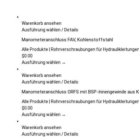
Warenkorb ansehen
Dieses
Ausführung wählen
/
Details
Produkt
Manometeranschluss FAV, Kohlenstoffstahl
weist
mehrere
Alle Produkte | Rohrverschraubungen für Hydraulikleitunge
Varianten
$
0.00
auf.
Ausführung wählen →
Die
Optionen
Warenkorb ansehen
können
Dieses
Ausführung wählen
/
Details
auf
Produkt
Manometeranschluss ORFS mit BSP-Innengewinde aus K
der
weist
Produktseite
mehrere
Alle Produkte | Rohrverschraubungen für Hydraulikleitunge
gewählt
Varianten
$
0.00
werden
auf.
Ausführung wählen →
Die
Optionen
Warenkorb ansehen
können
Dieses
Ausführung wählen
/
Details