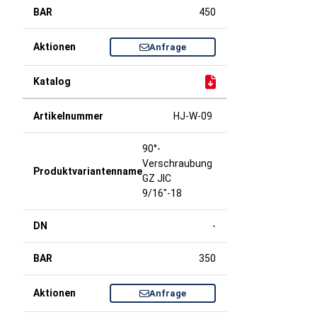
450
Anfrage
HJ-W-09
90°-
Verschraubung
GZ JIC
9/16"-18
-
350
Anfrage