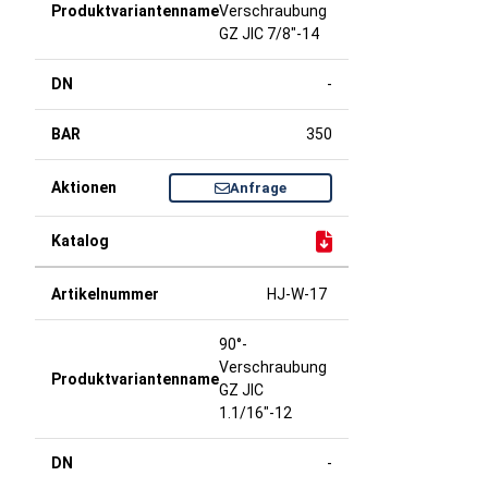
Verschraubung
GZ JIC 7/8"-14
-
350
Anfrage
HJ-W-17
90°-
Verschraubung
GZ JIC
1.1/16"-12
-