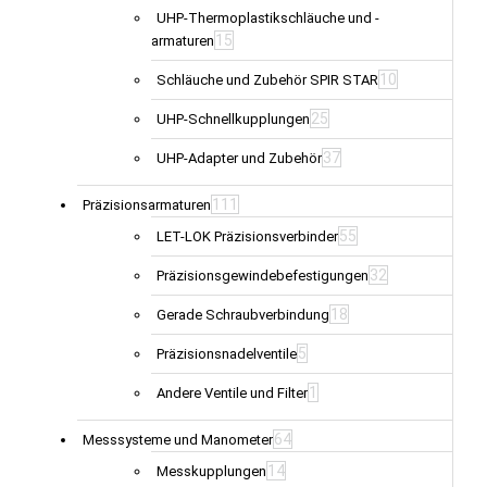
UHP-Thermoplastikschläuche und -
15
armaturen
10
Schläuche und Zubehör SPIR STAR
25
UHP-Schnellkupplungen
37
UHP-Adapter und Zubehör
111
Präzisionsarmaturen
55
LET-LOK Präzisionsverbinder
32
Präzisionsgewindebefestigungen
18
Gerade Schraubverbindung
5
Präzisionsnadelventile
1
Andere Ventile und Filter
64
Messsysteme und Manometer
14
Messkupplungen