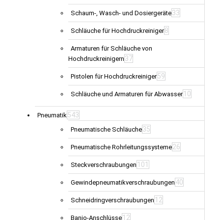
33
Schaum-, Wasch- und Dosiergeräte
8
Schläuche für Hochdruckreiniger
Armaturen für Schläuche von
37
Hochdruckreinigern
59
Pistolen für Hochdruckreiniger
10
Schläuche und Armaturen für Abwasser
543
Pneumatik
35
Pneumatische Schläuche
26
Pneumatische Rohrleitungssysteme
101
Steckverschraubungen
40
Gewindepneumatikverschraubungen
12
Schneidringverschraubungen
12
Banjo-Anschlüsse