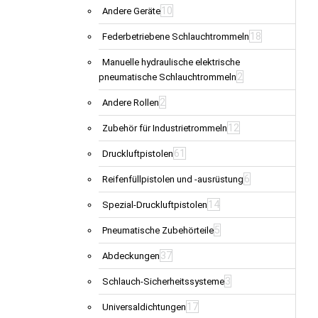
10
Andere Geräte
18
Federbetriebene Schlauchtrommeln
Manuelle hydraulische elektrische
2
pneumatische Schlauchtrommeln
2
Andere Rollen
12
Zubehör für Industrietrommeln
61
Druckluftpistolen
6
Reifenfüllpistolen und -ausrüstung
14
Spezial-Druckluftpistolen
5
Pneumatische Zubehörteile
37
Abdeckungen
3
Schlauch-Sicherheitssysteme
17
Universaldichtungen