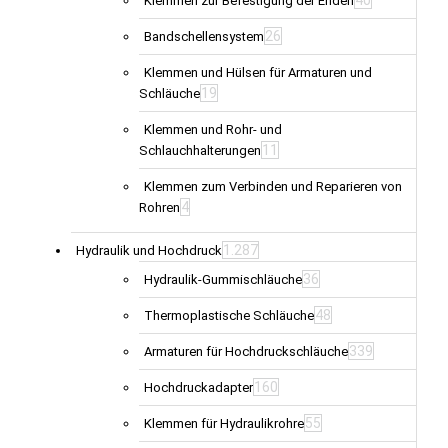
Klemmen zur Befestigung der Enden
26
Bandschellensystem
Klemmen und Hülsen für Armaturen und
19
Schläuche
Klemmen und Rohr- und
11
Schlauchhalterungen
Klemmen zum Verbinden und Reparieren von
4
Rohren
1.287
Hydraulik und Hochdruck
36
Hydraulik-Gummischläuche
48
Thermoplastische Schläuche
339
Armaturen für Hochdruckschläuche
160
Hochdruckadapter
55
Klemmen für Hydraulikrohre