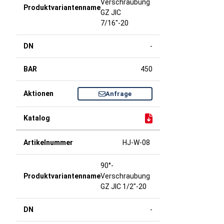
Verschraubung
GZ JIC
7/16"-20
-
450
Anfrage
HJ-W-08
90°-
Verschraubung
GZ JIC 1/2"-20
-