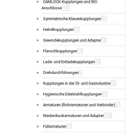
CAMLOCK-Kupplungen und IBC-
103
Anschlüsse
91
Symmetrische Klauenkupplungen
77
Hebelkupplungen
22
Gewindekupplungen und Adapter
19
Flanschkupplungen
23
Lade- und Entladekupplungen
6
Drehdurchführungen
13
Kupplungen in der Öl- und Gasindustrie
43
Hygienische Edelstahlkupplungen
87
Armaturen (Rohrarmaturen und Verbinder)
152
Niederdruckarmaturen und Adapter
10
Füllarmaturen