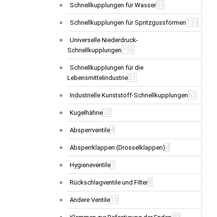
85
Schnellkupplungen für Wasser
133
Schnellkupplungen für Spritzgussformen
Universelle Niederdruck-
195
Schnellkupplungen
Schnellkupplungen für die
21
Lebensmittelindustrie
65
Industrielle Kunststoff-Schnellkupplungen
32
Kugelhähne
4
Absperrventile
4
Absperrklappen (Drosselklappen)
1
Hygieneventile
8
Rückschlagventile und Filter
10
Andere Ventile
40