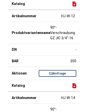
HJ-W-12
90°-
Verschraubung
GZ JIC 3/4"-16
-
350
Anfrage
HJ-W-14
90°-