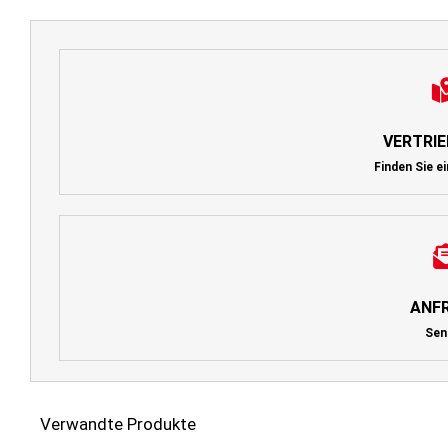
VERTRI
Finden Sie e
ANF
Sen
Verwandte Produkte