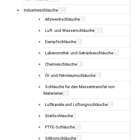
708
Industrieschläuche
45
Allzweckschläuche
189
Luft- und Wasserschläuche
32
Dampfschläuche
43
Lebensmittel- und Getränkeschläuche
18
Chemieschläuche
43
Öl- und Petroleumschläuche
Schläuche für den Massentransfer von
23
Materialien
69
Luftkanäle und Lüftungsschläuche
2
Stahlschläuche
28
PTFE-Schläuche
11
Silikonschläuche