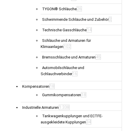
26
TYGON® Schläuche
2
Schwimmende Schläuche und Zubehör
14
Technische Gasschläuche
Schläuche und Armaturen für
102
Klimaanlagen
45
Bremsschläuche und Armaturen
Automobilschläuche und
16
Schlauchverbinder
18
Kompensatoren
18
Gummikompensatoren
1.338
Industrielle Armaturen
Tankwagenkupplungen und ECTFE-
34
ausgekleidete Kupplungen