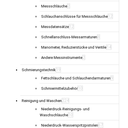
2
Messschläuche
12
Schlauchanschlüsse für Messschläuche
12
Messdatensätze
8
Schnellanschluss-Messarmaturen
14
Manometer, Reduzierstücke und Ventile
2
Andere Messinstrumente
19
Schmierungstechnik
9
Fettschläuche und Schlauchendarmaturen
10
Schmiermittelzubehör
224
Reinigung und Waschen
Niederdruck-Reinigungs- und
10
Waschschläuche
67
Niederdruck-Wasserspritzpistolen