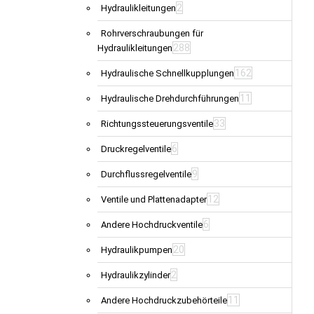
2
Hydraulikleitungen
Rohrverschraubungen für
288
Hydraulikleitungen
162
Hydraulische Schnellkupplungen
11
Hydraulische Drehdurchführungen
33
Richtungssteuerungsventile
6
Druckregelventile
9
Durchflussregelventile
12
Ventile und Plattenadapter
6
Andere Hochdruckventile
20
Hydraulikpumpen
2
Hydraulikzylinder
11
Andere Hochdruckzubehörteile