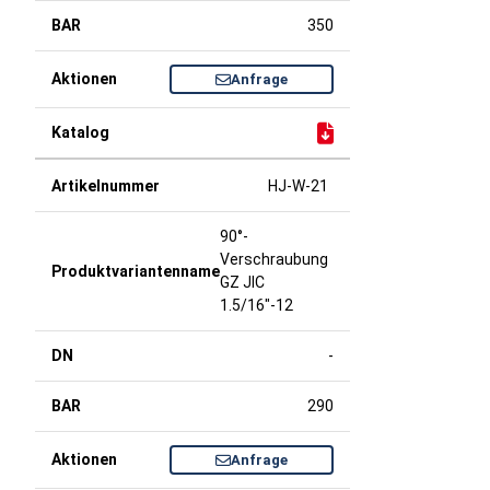
350
Anfrage
HJ-W-21
90°-
Verschraubung
GZ JIC
1.5/16"-12
-
290
Anfrage