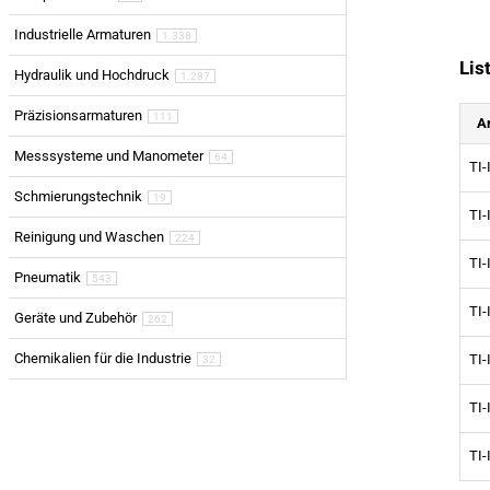
Industrielle Armaturen
1.338
Lis
Hydraulik und Hochdruck
1.287
Präzisionsarmaturen
111
A
Messsysteme und Manometer
64
TI
Schmierungstechnik
19
TI
Reinigung und Waschen
224
TI
Pneumatik
543
TI
Geräte und Zubehör
262
Chemikalien für die Industrie
TI
32
TI
TI