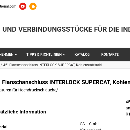
tional.com
 UND VERBINDUNGSSTÜCKE FÜR DIE IN
RNEHMEN
TIPPS & RICHTLINIEN
KATALOG
KONTAKTE
45° Flanschanschluss INTERLOCK SUPERCAT, Kohlenstoffstahl
° Flanschanschluss INTERLOCK SUPERCAT, Kohlens
aturen für Hochdruckschläuche
/
45
an
ätzliche Information
R1
CS – Stahl
rial